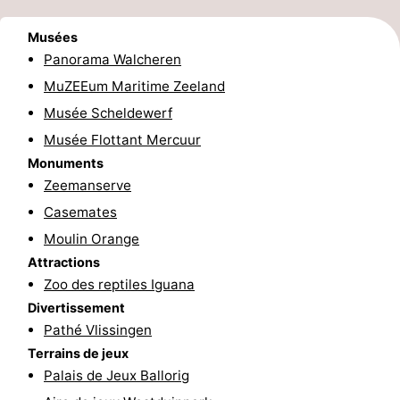
golf
Sportive
Equitation
Conduite
Musées
Panorama Walcheren
de
Boire
MuZEEum Maritime Zeeland
l'anneau
et
Événements
Musée Scheldewerf
Musée Flottant Mercuur
manger
Pratiques
Monuments
Zeemanserve
Forum
Casemates
Route
Moulin Orange
Attractions
-
Zoo des reptiles Iguana
Divertissement
Ferry
Stationnement
Pathé Vlissingen
Adresses
Terrains de jeux
Palais de Jeux Ballorig
Médicales
Région