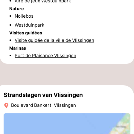
Aire de jeux Westduinpark
Nature
Zeeland
Nollebos
Schouwen-
Westduinpark
Visites guidées
Duiveland
-
Visite guidée de la ville de Vlissingen
Marinas
Renesse
-
Port de Plaisance Vlissingen
Brouwershaven
-
Bruinisse
-
Zierikzee
-
Strandslagen van Vlissingen
Nature
-
Boulevard Bankert, Vlissingen
Oosterschelde
Burgh
-
Haamstede
Nature
Walcheren