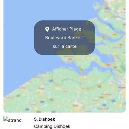
Kop
-
van
Veere
-
Afficher Plage -
Schouwen
Nature
-
Boulevard Bankert
sur la carte
Oranjezon
Oostkapelle
-
Nature
-
de
Domburg
-
Mantelingen
Westkapelle
-
Zoutelande
-
Nature
-
5. Dishoek
Camping Dishoek
Walcherse
Dishoek
-