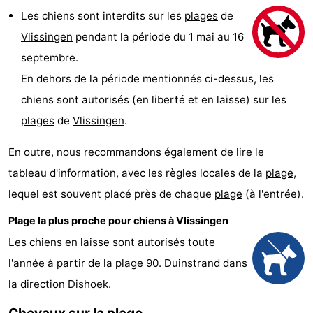
Les chiens sont interdits sur les
plages
de
-
Vlissingen
pendant la période du 1 mai au 16
Duinzicht
-
septembre.
En dehors de la période mentionnés ci-dessus, les
Galgewei
-
chiens sont autorisés (en liberté et en laisse) sur les
Noordzee
-
plages
de
Vlissingen
.
Resort
Strandpark
-
En outre, nous recommandons également de lire le
tableau d'information, avec les règles locales de la
plage
,
Vlissingen
Zeeland
Vebenabos
-
lequel est souvent placé près de chaque
plage
(à l'entrée).
Westduin
Hôtels
Plage la plus proche pour chiens à Vlissingen
Last
Les chiens en laisse sont autorisés toute
l'année à partir de la
plage 90. Duinstrand
dans
minutes
Plages
la direction
Dishoek
.
Voir
Chevaux sur la plage