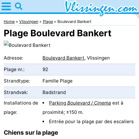
Home
Vlissingen
Home
Vlissingen
Plage
Boulevard Bankert
Plage Boulevard Bankert
Astuces
Avec
Adresse:
Boulevard Bankert
, Vlissingen
les
Passer
Plage nr.:
92
enfants
la
Appartements
Strandtype:
Famille Plage
nuit
-
Strandvak:
Badstrand
Installations de
Parking
Boulevard / Cinema
est à
Martina
Campings
plage:
proximité; ±150 m.
Chambre
Entrée pour la plage par des escaliers
Chiens sur la plage
d'hôtes
Chaumières