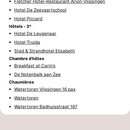
Fletcher Hotel-Restaurant Arion-Vlissingen
intérieures
bien-
&
Nature
Hotel De Zeevaartschool
Hotel Piccard
être
villes
Visites
Hôtels - 3*
Hotel De Leugenaar
guidées
Sports
Hotel Truida
-
Stad & Strandhotel Elisabeth
Chambre d'hôtes
Piscines
-
Breakfast at Carin’s
Faire
-
De Notenbalk aan Zee
Chaumières
du
Randonnée
-
Watertoren Vlissingen 16 pax
Watertoren
vélo
Équitation
-
Watertoren Badhuisstraat 187
Terrains
-
de
Peche
-