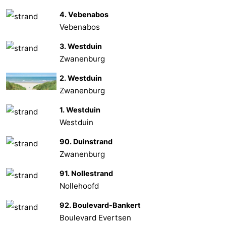
4. Vebenabos
bos
Middelburg
Zeeuws-
Vebenabos
Vlaanderen
-
3. Westduin
Zwanenburg
Nieuwvliet
-
2. Westduin
Sluis
-
Zwanenburg
Cadzand
-
1. Westduin
Westduin
Nature
Météo
90. Duinstrand
Zwanenburg
Het
Contact
91. Nollestrand
Zwin
Nollehoofd
92. Boulevard-Bankert
Boulevard Evertsen