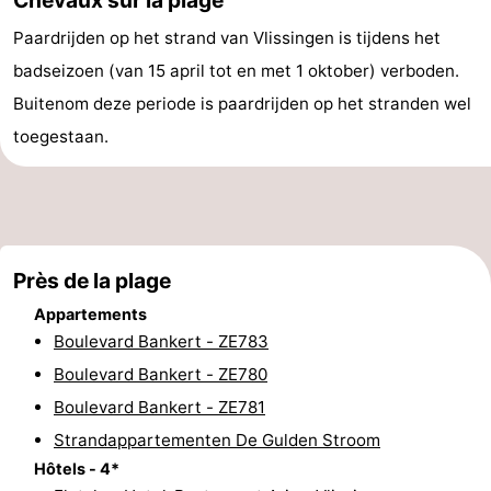
et
Lieux
Paardrijden op het strand van Vlissingen is tijdens het
badseizoen (van 15 april tot en met 1 oktober) verboden.
faire
d'intérêt
-
Buitenom deze periode is paardrijden op het stranden wel
Musées
-
toegestaan.
Monuments
-
Points
Attractions
de
-
Près de la plage
Appartements
vue
Terrains
-
Boulevard Bankert - ZE783
Boulevard Bankert - ZE780
de
Aires
-
Boulevard Bankert - ZE781
jeux
de
Bowling
Centres
Strandappartementen De Gulden Stroom
Hôtels - 4*
jeux
de
Villages