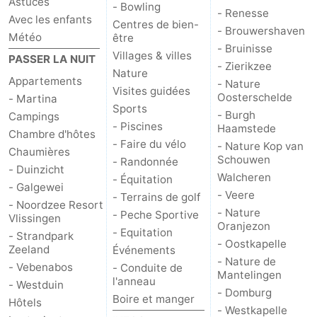
Astuces
- Bowling
- Renesse
Avec les enfants
Centres de bien-
- Brouwershaven
Météo
être
- Bruinisse
Villages & villes
PASSER LA NUIT
- Zierikzee
Nature
Appartements
- Nature
Visites guidées
Oosterschelde
- Martina
Sports
- Burgh
Campings
- Piscines
Haamstede
Chambre d'hôtes
- Faire du vélo
- Nature Kop van
Chaumières
Schouwen
- Randonnée
- Duinzicht
Walcheren
- Équitation
- Galgewei
- Veere
- Terrains de golf
- Noordzee Resort
- Nature
- Peche Sportive
Vlissingen
Oranjezon
- Equitation
- Strandpark
- Oostkapelle
Zeeland
Événements
- Nature de
- Vebenabos
- Conduite de
Mantelingen
l'anneau
- Westduin
- Domburg
Boire et manger
Hôtels
- Westkapelle