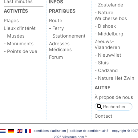
Last minutes
INFOS
- Zoutelande
ACTIVITÉS
PRATIQUES
- Nature
Walcherse bos
Plages
Route
- Dishoek
Lieux d'intérêt
- Ferry
- Middelburg
- Musées
- Stationnement
Zeeuws-
- Monuments
Adresses
Vlaanderen
Médicales
- Points de vue
- Nieuwvliet
Forum
- Sluis
- Cadzand
- Nature Het Zwin
AUTRE
À propos de nous
Contact
conditions d‘utilisation
|
politique de confidentialité
|
copyright © 1997
- 2026 Vlissingen.com
™