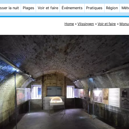
sser la nuit
Plages
Voir et faire
Événements
Pratiques
Région
Mét
Home
Vlissingen
Voir et faire
Monu