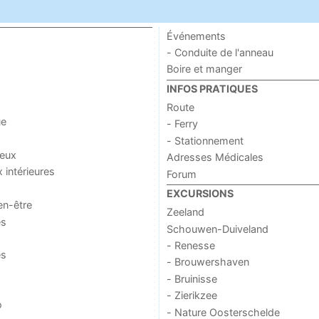
Événements
- Conduite de l'anneau
Boire et manger
INFOS PRATIQUES
Route
ue
- Ferry
- Stationnement
jeux
Adresses Médicales
x intérieures
Forum
EXCURSIONS
en-être
Zeeland
es
Schouwen-Duiveland
- Renesse
es
- Brouwershaven
- Bruinisse
- Zierikzee
o
- Nature Oosterschelde