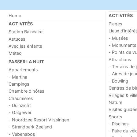
Home
ACTIVITÉS
Plages
ACTIVITÉS
Lieux d'intérêt
Station Balnéaire
- Musées
Astuces
- Monuments
Avec les enfants
- Points de v
Météo
Attractions
PASSER LA NUIT
- Terrains de 
Appartements
- Aires de jeu
- Martina
- Bowling
Campings
Centres de bi
Chambre d'hôtes
Villages & vill
Chaumières
Nature
- Duinzicht
Visites guidé
- Galgewei
Sports
- Noordzee Resort Vlissingen
- Piscines
- Strandpark Zeeland
- Faire du vél
- Vebenabos