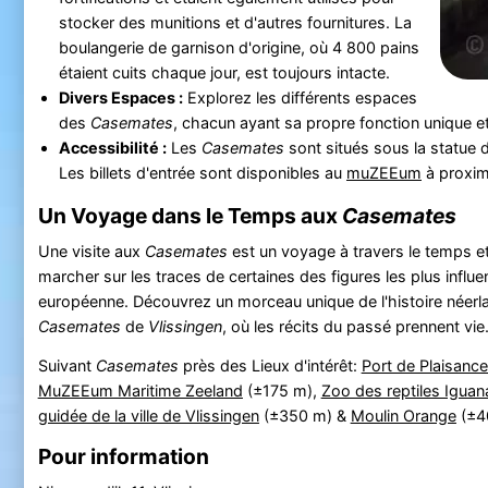
stocker des munitions et d'autres fournitures. La
boulangerie de garnison d'origine, où 4 800 pains
étaient cuits chaque jour, est toujours intacte.
Divers Espaces :
Explorez les différents espaces
des
Casemates
, chacun ayant sa propre fonction unique et
Accessibilité :
Les
Casemates
sont situés sous la statue
Les billets d'entrée sont disponibles au
muZEEum
à proxim
Un Voyage dans le Temps aux
Casemates
Une visite aux
Casemates
est un voyage à travers le temps e
marcher sur les traces de certaines des figures les plus influen
européenne. Découvrez un morceau unique de l'histoire néerla
Casemates
de
Vlissingen
, où les récits du passé prennent vie
Suivant
Casemates
près des Lieux d'intérêt:
Port de Plaisance
MuZEEum Maritime Zeeland
(±175 m),
Zoo des reptiles Iguan
guidée de la ville de Vlissingen
(±350 m) &
Moulin Orange
(±4
Pour information