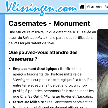
Vlissingen
Pa
Casemates - Monument
Une structure militaire unique datant de 1811, située au
cœur du
Keizersbolwerk
, une partie des fortifications
de
Vlissingen
datant de 1548.
Que pouvez-vous attendre des
Casemates
?
Emplacement Stratégique :
Ils offrent des
aperçus fascinants de l'histoire militaire de
Vlissingen
. Leur position stratégique à la frontière
entre terre et eau a fait de cet endroit un choix
privilégié pour des personnalités historiques telles
que
Charles Quint
,
Michiel de Ruyter
et
Napoléon
.
Structure Militaire :
Les
Casemates
servaient de
fortifications et étaient également utilisés pour