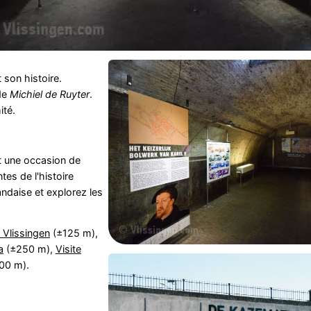
 son histoire.
 de
Michiel de Ruyter
.
ité.
t une occasion de
tes de l'histoire
ndaise et explorez les
.
 Vlissingen
(±125 m),
a
(±250 m),
Visite
00 m).