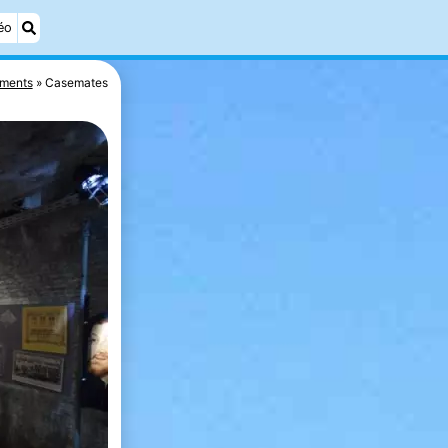
éo
ments
Casemates