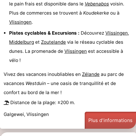
le pain frais est disponible dans le
Vebenabos
voisin.
intérieures
bien-
&
Nature
Plus de commerces se trouvent à
Koudekerke
ou à
Vlissingen
.
être
villes
Visites
Pistes cyclables & Excursions :
Découvrez
Vlissingen
,
guidées
Sports
Middelburg
et
Zoutelande
via le réseau cyclable des
-
dunes. La promenade de
Vlissingen
est accessible à
vélo !
Piscines
-
Vivez des vacances inoubliables en
Zélande
au parc de
Faire
-
vacances
Westduin
– une oasis de tranquillité et de
du
Randonnée
-
confort au bord de la mer !
Distance de la plage: ±200 m.
vélo
Équitation
-
Galgewei, Vlissingen
Terrains
-
Plus d'informations
de
Peche
-