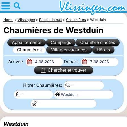
Home
Vlissingen
Home
Vlissingen
Passer la nuit
Chaumières
Westduin
Chaumières de Westduin
Astuces
Appartements
Campings
Chambre d'hôtes
Avec
Chaumières
Villages vacances
Hôtels
les
Passer
Arrivée
Départ
enfants
la
Appartements
Chercher et trouver
nuit
-
Filtrer Chaumières:
Martina
Campings
Chambre
d'hôtes
Chaumières
Westduin