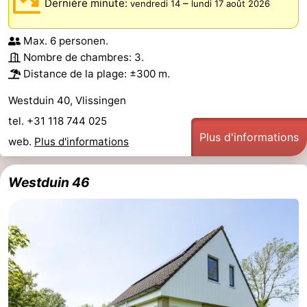
Dernière minute:
–
vendredi 14
lundi 17 août 2026
Zeeland
Max. 6 personen.
Schouwen-
Nombre de chambres: 3.
Distance de la plage: ±300 m.
Duiveland
-
Westduin 40, Vlissingen
Renesse
-
tel. +31 118 744 025
Plus d'informations
web.
Plus d'informations
Brouwershaven
-
Bruinisse
-
Westduin 46
Zierikzee
-
Nature
-
Oosterschelde
Burgh
-
Haamstede
Nature
Walcheren