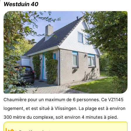
Westduin 40
golf
Sportive
Equitation
Conduite
de
Boire
l'anneau
et
Événements
manger
Pratiques
Forum
Route
-
Chaumière pour un maximum de 6 personnes. Ce VZ1145
Ferry
Stationnement
logement, et est situé à Vlissingen. La plage est à environ
Adresses
300 mètre du complexe, soit environ 4 minutes à pied.
Médicales
Région