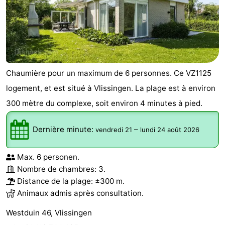
Kop
-
van
Veere
-
Schouwen
Nature
-
Chaumière pour un maximum de 6 personnes. Ce VZ1125
Oranjezon
Oostkapelle
-
logement, et est situé à Vlissingen. La plage est à environ
300 mètre du complexe, soit environ 4 minutes à pied.
Nature
-
Dernière minute:
–
vendredi 21
lundi 24 août 2026
de
Domburg
-
Mantelingen
Westkapelle
-
Max. 6 personen.
Nombre de chambres: 3.
Zoutelande
-
Distance de la plage: ±300 m.
Animaux admis après consultation.
Nature
-
Westduin 46, Vlissingen
Walcherse
Dishoek
-