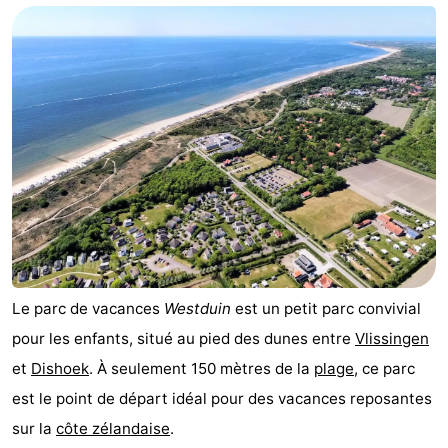
-
Duinzicht
-
Galgewei
-
Noordzee
-
Resort
Strandpark
-
Vlissingen
Zeeland
Vebenabos
-
Westduin
Hôtels
Le parc de vacances
Westduin
est un petit parc convivial
pour les enfants, situé au pied des dunes entre
Vlissingen
Last
et
Dishoek
. À seulement 150 mètres de la
plage
, ce parc
minutes
Plages
est le point de départ idéal pour des vacances reposantes
sur la
côte zélandaise
.
Voir