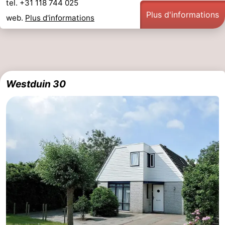
tel. +31 118 744 025
Plus d'informations
web.
Plus d'informations
bos
Middelburg
Zeeuws-
Vlaanderen
-
Nieuwvliet
-
Westduin 30
Sluis
-
Cadzand
-
Nature
Météo
Het
Contact
Zwin