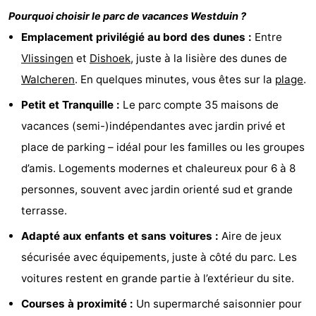
Pourquoi choisir le parc de vacances
Westduin
?
et
Lieux
Emplacement privilégié au bord des dunes :
Entre
faire
d'intérêt
-
Vlissingen
et
Dishoek
, juste à la lisière des dunes de
Walcheren
. En quelques minutes, vous êtes sur la
plage
.
Musées
-
Petit et Tranquille :
Le parc compte 35 maisons de
Monuments
-
vacances (semi-)indépendantes avec jardin privé et
Points
Attractions
place de parking – idéal pour les familles ou les groupes
d’amis. Logements modernes et chaleureux pour 6 à 8
de
-
personnes, souvent avec jardin orienté sud et grande
vue
Terrains
-
terrasse.
Adapté aux enfants et sans voitures :
Aire de jeux
de
Aires
-
sécurisée avec équipements, juste à côté du parc. Les
jeux
de
Bowling
Centres
voitures restent en grande partie à l’extérieur du site.
Courses à proximité :
Un supermarché saisonnier pour
jeux
de
Villages