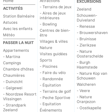
Home
Attractions
EXCURSIONS
- Terrains de jeux
ACTIVITÉS
Zeeland
- Aires de jeux
Schouwen-
Station Balnéaire
intérieures
Duiveland
Astuces
- Bowling
- Renesse
Avec les enfants
Centres de bien-
- Brouwershaven
Météo
être
- Bruinisse
Villages & villes
PASSER LA NUIT
- Zierikzee
Nature
Appartements
- Nature
Visites guidées
Oosterschelde
- Martina
Sports
- Burgh
Campings
- Piscines
Haamstede
Chambre d'hôtes
- Faire du vélo
- Nature Kop van
Chaumières
Schouwen
- Randonnée
- Duinzicht
Walcheren
- Équitation
- Galgewei
- Veere
- Terrains de golf
- Noordzee Resort
- Nature
- Peche Sportive
Vlissingen
Oranjezon
- Equitation
- Strandpark
- Oostkapelle
Zeeland
Événements