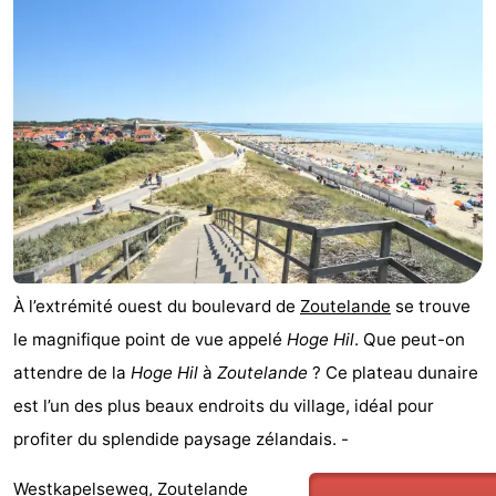
-
Duinzicht
-
Galgewei
-
Noordzee
-
Resort
Strandpark
-
Vlissingen
Zeeland
Vebenabos
-
À l’extrémité ouest du boulevard de
Zoutelande
se trouve
Westduin
Hôtels
le magnifique point de vue appelé
Hoge Hil
. Que peut-on
attendre de la
Hoge Hil
à
Zoutelande
? Ce plateau dunaire
Last
est l’un des plus beaux endroits du village, idéal pour
minutes
Plages
profiter du splendide paysage zélandais. -
Voir
Westkapelseweg, Zoutelande