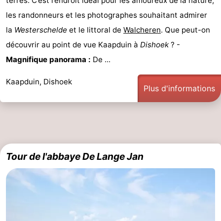
terres. C’est l’endroit idéal pour les amoureux de la nature,
les randonneurs et les photographes souhaitant admirer
Kop
-
la
Westerschelde
et le littoral de
Walcheren
. Que peut-on
van
Veere
-
découvrir au point de vue Kaapduin à
Dishoek
? -
Magnifique panorama :
De ...
Schouwen
Nature
-
Kaapduin, Dishoek
Oranjezon
Oostkapelle
-
Plus d'informations
Nature
-
de
Domburg
-
Mantelingen
Westkapelle
-
Tour de l'abbaye De Lange Jan
Zoutelande
-
Nature
-
Walcherse
Dishoek
-