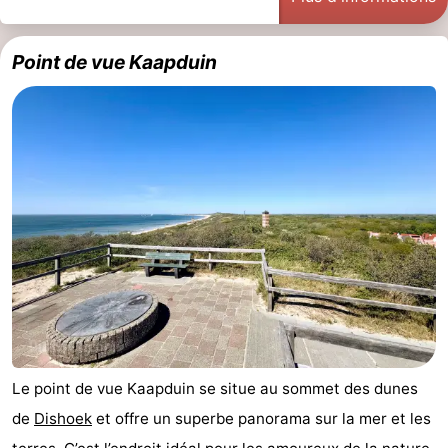
Zeeland
Point de vue Kaapduin
Schouwen-
Duiveland
-
Renesse
-
Brouwershaven
-
Bruinisse
-
Zierikzee
-
Nature
-
Le point de vue Kaapduin se situe au sommet des dunes
Oosterschelde
Burgh
-
de
Dishoek
et offre un superbe panorama sur la mer et les
Haamstede
Nature
Walcheren