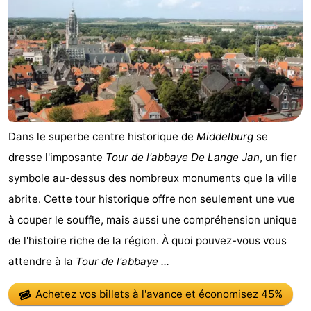
bos
Middelburg
Zeeuws-
Vlaanderen
-
Nieuwvliet
-
Sluis
-
Dans le superbe centre historique de
Middelburg
se
Cadzand
-
dresse l'imposante
Tour de l'abbaye De Lange Jan
, un fier
symbole au-dessus des nombreux monuments que la ville
Nature
Météo
abrite. Cette tour historique offre non seulement une vue
Het
Contact
à couper le souffle, mais aussi une compréhension unique
de l'histoire riche de la région. À quoi pouvez-vous vous
Zwin
attendre à la
Tour de l'abbaye ...
Achetez vos billets à l'avance
et économisez 45%