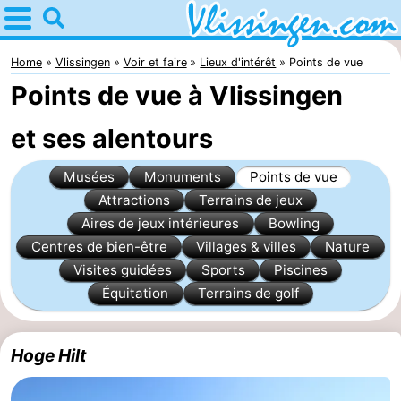
Home
Vlissingen
Home
Vlissingen
Voir et faire
Lieux d'intérêt
Points de vue
Points de vue à Vlissingen
Astuces
et ses alentours
Avec
Musées
Monuments
Points de vue
les
Passer
Attractions
Terrains de jeux
enfants
la
Appartements
Aires de jeux intérieures
Bowling
Centres de bien-être
Villages & villes
Nature
nuit
-
Visites guidées
Sports
Piscines
Équitation
Terrains de golf
Martina
Campings
Chambre
Hoge Hilt
d'hôtes
Chaumières