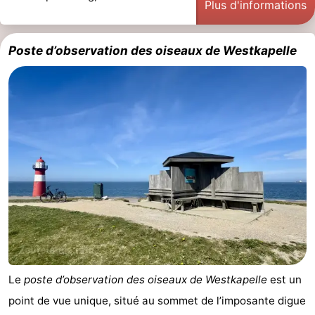
Plus d'informations
et
Lieux
Poste d’observation des oiseaux de Westkapelle
faire
d'intérêt
-
Musées
-
Monuments
-
Points
Attractions
de
-
vue
Terrains
-
de
Aires
-
jeux
de
Bowling
Centres
Le
poste d’observation des oiseaux de Westkapelle
est un
point de vue unique, situé au sommet de l’imposante digue
jeux
de
Villages