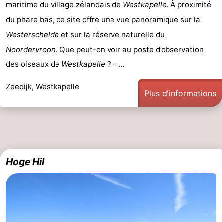
maritime du village zélandais de
Westkapelle
. À proximité
intérieures
bien-
&
Nature
du
phare bas
, ce site offre une vue panoramique sur la
Westerschelde
et sur la
réserve naturelle du
être
villes
Visites
Noordervroon
. Que peut-on voir au poste d’observation
guidées
Sports
des oiseaux de
Westkapelle
? - ...
-
Zeedijk, Westkapelle
Plus d'informations
Piscines
-
Faire
-
du
Randonnée
-
Hoge Hil
vélo
Équitation
-
Terrains
-
de
Peche
-