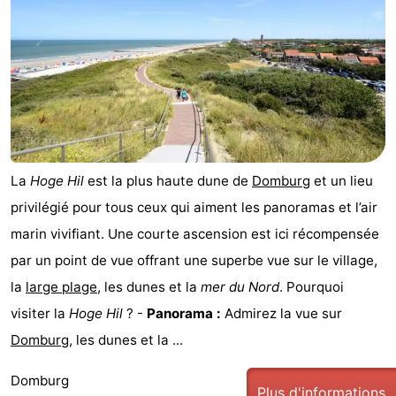
golf
Sportive
Equitation
Conduite
de
Boire
l'anneau
et
Événements
manger
Pratiques
La
Hoge Hil
est la plus haute dune de
Domburg
et un lieu
Forum
privilégié pour tous ceux qui aiment les panoramas et l’air
Route
marin vivifiant. Une courte ascension est ici récompensée
par un point de vue offrant une superbe vue sur le village,
-
la
large plage
, les dunes et la
mer du Nord
. Pourquoi
Ferry
Stationnement
visiter la
Hoge Hil
? -
Panorama :
Admirez la vue sur
Domburg
, les dunes et la ...
Adresses
Domburg
Médicales
Région
Plus d'informations