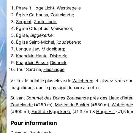
Phare 't Hoge Licht
,
Westkapelle
Église Catharina
,
Zoutelande
;
Sergent
,
Zoutelande
;
Église Odulphus,
Meliskerke
;
Église,
Biggekerke
;
Église Saint-Michel,
Koudekerke
;
Longue Jan
,
Middelburg
;
Kaapduin Haute
,
Dishoek
;
Kaapduin Basse
,
Dishoek
;
Tour Sardine,
Flessingue
.
Visitez le point le plus élevé de
Walcheren
et laissez-vous sur
magnifiques que le paysage dunaire a à offrir.
Suivant
Sommet des Dunes Zoutelande
près des Lieux d'intér
Zoutelande
(±250 m),
Musée du Bunker
(±550 m),
Waterspeel
(±600 m),
Forêt de Biggekerke
(±1,3 km) &
Hoge Hilt
(±1,5 km
Pour information
Duinweg, Zoutelande