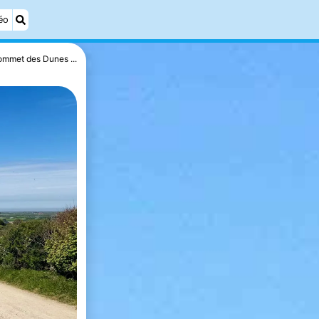
éo
ommet des Dunes ...