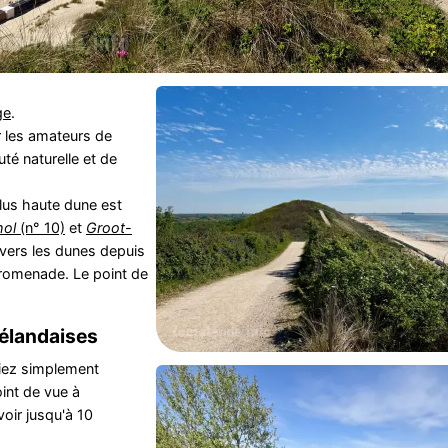
ge
.
r les amateurs de
té naturelle et de
us haute dune est
hol
(n° 10)
et
Groot-
avers les dunes depuis
romenade. Le point de
élandaises
iez simplement
int de vue à
voir jusqu'à 10