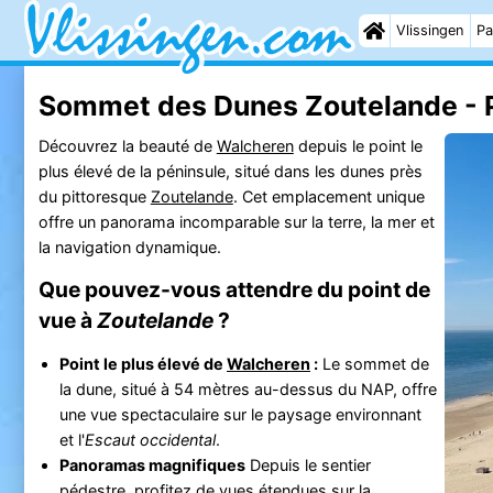
Vlissingen
Pa
Sommet des Dunes Zoutelande - P
Découvrez la beauté de
Walcheren
depuis le point le
plus élevé de la péninsule, situé dans les dunes près
du pittoresque
Zoutelande
. Cet emplacement unique
offre un panorama incomparable sur la terre, la mer et
la navigation dynamique.
Que pouvez-vous attendre du point de
vue à
Zoutelande
?
Point le plus élevé de
Walcheren
:
Le sommet de
la dune, situé à 54 mètres au-dessus du NAP, offre
une vue spectaculaire sur le paysage environnant
et l'
Escaut occidental
.
Panoramas magnifiques
Depuis le sentier
pédestre, profitez de vues étendues sur la