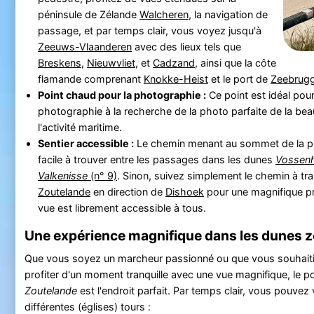
péninsule de Zélande
Walcheren
, la navigation de
passage, et par temps clair, vous voyez jusqu'à
Zeeuws-Vlaanderen
avec des lieux tels que
Breskens
,
Nieuwvliet
, et
Cadzand
, ainsi que la côte
flamande comprenant
Knokke-Heist
et le port de
Zeebrug
Point chaud pour la photographie :
Ce point est idéal pou
photographie à la recherche de la photo parfaite de la beau
l'activité maritime.
Sentier accessible :
Le chemin menant au sommet de la pl
facile à trouver entre les passages dans les dunes
Vossen
Valkenisse
(n° 9)
. Sinon, suivez simplement le chemin à tr
Zoutelande
en direction de
Dishoek
pour une magnifique p
vue est librement accessible à tous.
Une expérience magnifique dans les dunes z
Que vous soyez un marcheur passionné ou que vous souhait
profiter d'un moment tranquille avec une vue magnifique, le po
Zoutelande
est l'endroit parfait. Par temps clair, vous pouvez 
différentes (églises) tours :