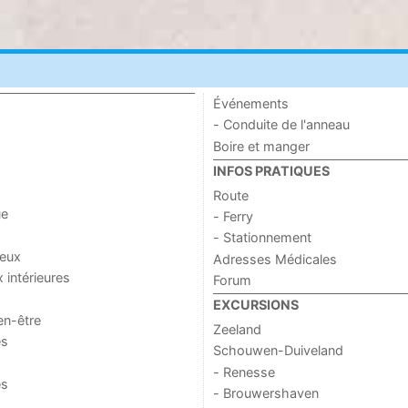
Événements
- Conduite de l'anneau
Boire et manger
INFOS PRATIQUES
Route
ue
- Ferry
- Stationnement
jeux
Adresses Médicales
x intérieures
Forum
EXCURSIONS
en-être
Zeeland
es
Schouwen-Duiveland
- Renesse
es
- Brouwershaven