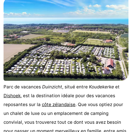
-
Duinzicht
-
Galgewei
-
Noordzee
-
Resort
Strandpark
-
Vlissingen
Zeeland
Vebenabos
-
Parc de vacances
Duinzicht
, situé entre
Koudekerke
et
Westduin
Hôtels
Dishoek
, est la destination idéale pour des vacances
Last
reposantes sur la
côte zélandaise
. Que vous optiez pour
un chalet de luxe ou un emplacement de camping
minutes
Plages
convivial, vous trouverez tout ce dont vous avez besoin
Voir
pour passer un moment merveilleux en famille, entre amis