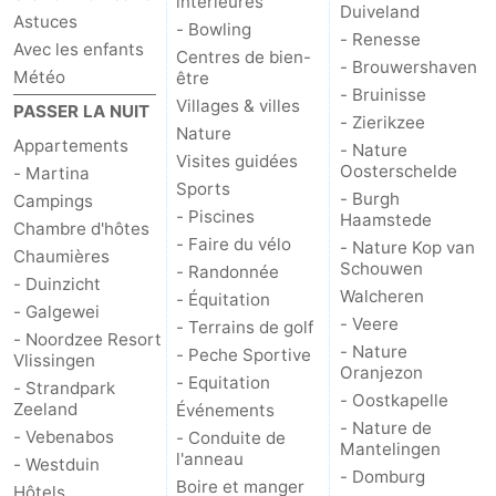
intérieures
Duiveland
Astuces
- Bowling
Kop
-
- Renesse
Avec les enfants
Centres de bien-
- Brouwershaven
Météo
être
van
Veere
-
- Bruinisse
Villages & villes
PASSER LA NUIT
- Zierikzee
Nature
Schouwen
Nature
-
Appartements
- Nature
Visites guidées
Oosterschelde
- Martina
Oranjezon
Oostkapelle
-
Sports
- Burgh
Campings
- Piscines
Haamstede
Chambre d'hôtes
Nature
-
- Faire du vélo
- Nature Kop van
Chaumières
Schouwen
- Randonnée
- Duinzicht
de
Domburg
-
Walcheren
- Équitation
- Galgewei
- Veere
- Terrains de golf
Mantelingen
Westkapelle
-
- Noordzee Resort
- Nature
- Peche Sportive
Vlissingen
Oranjezon
- Equitation
Zoutelande
-
- Strandpark
- Oostkapelle
Zeeland
Événements
- Nature de
Nature
-
- Vebenabos
- Conduite de
Mantelingen
l'anneau
- Westduin
- Domburg
Walcherse
Dishoek
-
Boire et manger
Hôtels