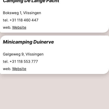
Camping De Lange Pacht
golf
Sportive
Equitation
Conduite
Boksweg 1, Vlissingen
de
Boire
tel. +31 118 460 447
web.
Website
l'anneau
et
Événements
manger
Pratiques
Minicamping Duinerve
Forum
Galgeweg 9, Vlissingen
tel. +31 118 553 777
Route
web.
Website
-
Ferry
Stationnement
Adresses
Médicales
Région