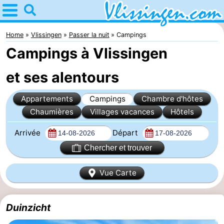
Home
Vlissingen
Home
Vlissingen
Passer la nuit
Campings
Campings à Vlissingen
Astuces
et ses alentours
Avec
Appartements
Campings
Chambre d'hôtes
les
Passer
Chaumières
Villages vacances
Hôtels
enfants
la
Appartements
Arrivée
Départ
nuit
-
Chercher et trouver
Martina
Campings
Vue Carte
Chambre
Duinzicht
d'hôtes
Chaumières