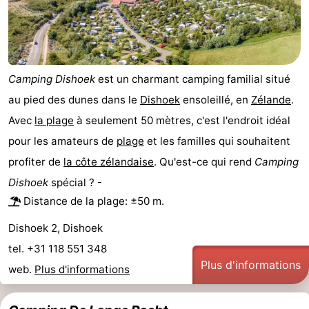
intérieures
bien-
&
Nature
être
villes
Visites
Camping Dishoek
est un charmant camping familial situé
guidées
Sports
au pied des dunes dans le
Dishoek
ensoleillé, en
Zélande
.
-
Avec
la plage
à seulement 50 mètres, c'est l'endroit idéal
pour les amateurs de
plage
et les familles qui souhaitent
Piscines
-
profiter de
la côte zélandaise
. Qu'est-ce qui rend
Camping
Faire
-
Dishoek
spécial ? -
Distance de la plage: ±50 m.
du
Randonnée
-
Dishoek 2, Dishoek
vélo
Équitation
-
tel. +31 118 551 348
Plus d'informations
Terrains
-
web.
Plus d'informations
de
Peche
-