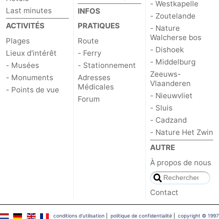
- Westkapelle
Last minutes
INFOS
- Zoutelande
bos
Middelburg
Zeeuws-
ACTIVITÉS
PRATIQUES
- Nature
Walcherse bos
Vlaanderen
-
Plages
Route
- Dishoek
Lieux d'intérêt
- Ferry
Nieuwvliet
-
- Middelburg
- Musées
- Stationnement
Zeeuws-
- Monuments
Adresses
Vlaanderen
Sluis
-
Médicales
- Points de vue
- Nieuwvliet
Forum
Cadzand
-
- Sluis
- Cadzand
Nature
Météo
- Nature Het Zwin
AUTRE
Het
Contact
À propos de nous
Zwin
Contact
conditions d‘utilisation
|
politique de confidentialité
|
copyright © 1997