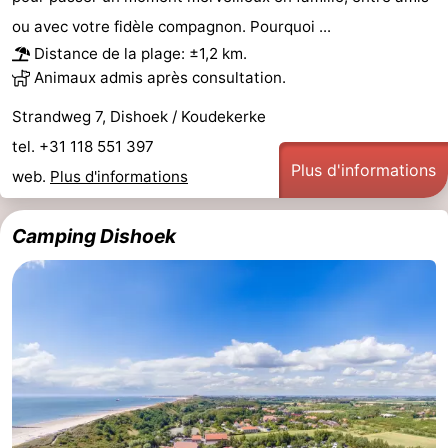
ou avec votre fidèle compagnon. Pourquoi ...
et
Lieux
Distance de la plage: ±1,2 km.
faire
d'intérêt
-
Animaux admis après consultation.
Strandweg 7, Dishoek / Koudekerke
Musées
-
tel. +31 118 551 397
Monuments
-
Plus d'informations
web.
Plus d'informations
Points
Attractions
Camping Dishoek
de
-
vue
Terrains
-
de
Aires
-
jeux
de
Bowling
Centres
jeux
de
Villages