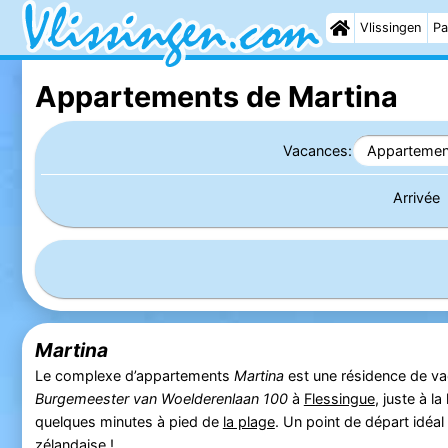
Vlissingen
Pa
Appartements de Martina
Vacances:
Appartemen
Arrivée
Martina
Le complexe d’appartements
Martina
est une résidence de va
Burgemeester van Woelderenlaan 100
à
Flessingue
, juste à l
quelques minutes à pied de
la plage
. Un point de départ idéal
zélandaise
!