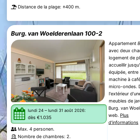
Distance de la plage: ±400 m.
Burg. van Woelderenlaan 100-2
Appartement
B
avec deux cham
logement de p
accueillir jusq
équipée, entre a
machine à café, 
micro-ondes. D
l'extérieur d'u
meubles de jard
Burg. van Woel
–
:
lundi 24
lundi 31 août 2026
web.
Plus
dès €1.035
d'informations
Max. 4 personen.
Nombre de chambres: 2.