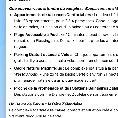
Que pouvez-vous attendre du complexe d’appartements
M
Appartements de Vacances Confortables :
Les deux bât
total 28 appartements, pour 2 à 4 personnes. Chaque loge
salle de bains, d’un salon et d’un balcon ou d’une terrasse a
Plage Accessible à Pied :
En 10 minutes à pied à travers l
de sable de
Flessingue
et
Dishoek
– parfait pour les amateu
nageurs.
Parking Gratuit et Local à Vélos :
Chaque appartement disp
gratuite. Il y a aussi un local à vélos commun et sécurisé – 
Cadre Naturel Magnifique :
Le complexe est situé à la pé
Westduinpark
– une zone de loisirs verte d’environ 21 hect
promenade matinale ou un pique-nique au vert.
Proche de la Promenade et des Stations Balnéaires Zéla
Des stations comme
Dishoek
et
Zoutelande
sont également
Un Havre de Paix sur la Côte Zélandaise
Le complexe
Martina
allie calme, confort et situation idéale 
vraiment découvrir
la Zélande
.