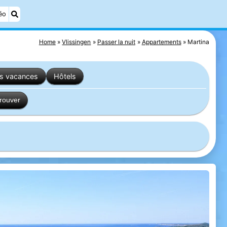
éo
Home
Vlissingen
Passer la nuit
Appartements
Martina
es vacances
Hôtels
trouver