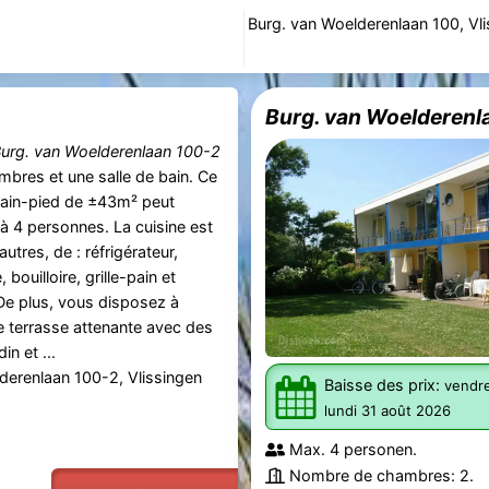
Burg. van Woelderenlaan 100, Vl
Burg. van Woelderenl
urg. van Woelderenlaan 100-2
bres et une salle de bain. Ce
lain-pied de ±43m² peut
u'à 4 personnes. La cuisine est
utres, de : réfrigérateur,
bouilloire, grille-pain et
e plus, vous disposez à
ne terrasse attenante avec des
in et ...
derenlaan 100-2, Vlissingen
Baisse des prix:
vendre
lundi 31 août 2026
Max. 4 personen.
Nombre de chambres: 2.