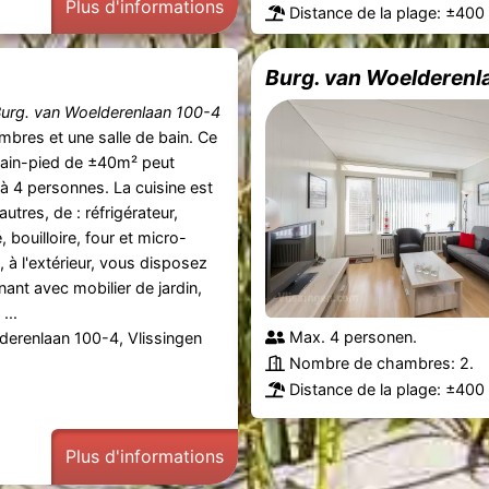
Plus d'informations
Distance de la plage: ±400
Burg. van Woelderenl
urg. van Woelderenlaan 100-4
bres et une salle de bain. Ce
lain-pied de ±40m² peut
u'à 4 personnes. La cuisine est
utres, de : réfrigérateur,
 bouilloire, four et micro-
 à l'extérieur, vous disposez
enant avec mobilier de jardin,
...
Max. 4 personen.
derenlaan 100-4, Vlissingen
Nombre de chambres: 2.
Distance de la plage: ±400
Plus d'informations