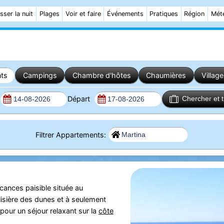
sser la nuit
Plages
Voir et faire
Événements
Pratiques
Région
Mét
ts
Campings
Chambre d'hôtes
Chaumières
Villag
Départ
Chercher et 
Filtrer Appartements:
cances paisible située au
a lisière des dunes et à seulement
 pour un séjour relaxant sur la
côte