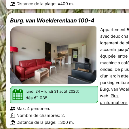
Distance de la plage: ±400 m.
Burg. van Woelderenlaan 100-4
Appartement
B
avec deux cham
logement de p
accueillir jusq
équipée, entre a
machine à café,
ondes. De plus,
d'un jardin att
parking voiture 
Burg. van Woel
–
:
lundi 24
lundi 31 août 2026
web.
Plus
dès €1.035
d'informations
Max. 4 personen.
Nombre de chambres: 2.
Distance de la plage: ±300 m.