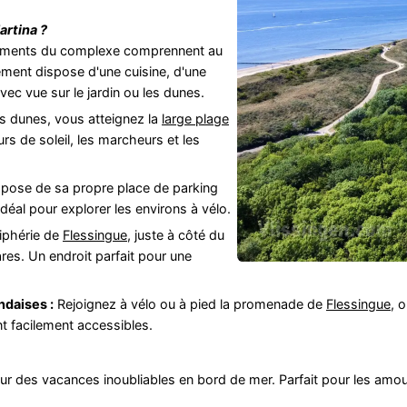
artina
?
iments du complexe comprennent au
ment dispose d'une cuisine, d'une
vec vue sur le jardin ou les dunes.
es dunes, vous atteignez la
large
plage
rs de soleil, les marcheurs et les
ose de sa propre place de parking
idéal pour explorer les environs à vélo.
riphérie de
Flessingue
, juste à côté du
ares. Un endroit parfait pour une
ndaises :
Rejoignez à vélo ou à pied la promenade de
Flessingue
, 
 facilement accessibles.
pour des vacances inoubliables en bord de mer. Parfait pour les amo