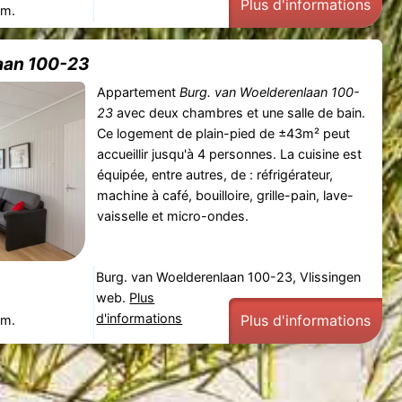
Plus d'informations
 m.
aan 100-23
Appartement
Burg. van Woelderenlaan 100-
23
avec deux chambres et une salle de bain.
Ce logement de plain-pied de ±43m² peut
accueillir jusqu'à 4 personnes. La cuisine est
équipée, entre autres, de : réfrigérateur,
machine à café, bouilloire, grille-pain, lave-
vaisselle et micro-ondes.
Burg. van Woelderenlaan 100-23, Vlissingen
web.
Plus
d'informations
Plus d'informations
 m.