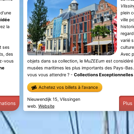
Vlissi
 d'une
plein 
idée
ville p
rez la
histori
regard
varié s
et ses
cultur
ts, des
Avec 
ez-vous
objets dans sa collection, le
MuZEEum
est considéré
ne
musées maritimes les plus importants des Pays-Bas
vous vous attendre ? -
Collections Exceptionnelles : 
Achetez vos billets à l'avance
Nieuwendijk 15, Vlissingen
mations
Plus
web.
Website