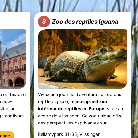
Zoo des reptiles Iguana
8
 et l'histoire
Vivez une journée d'aventure au zoo des
Zeeuws
reptiles
Iguana
,
le plus grand zoo
 situé au
intérieur de reptiles en Europe
, situé au
ge captivant
centre de
Vlissingen
. Ce zoo unique offre
..
des perspectives captivantes sur ...
Bellamypark 31-35, Vlissingen
vance