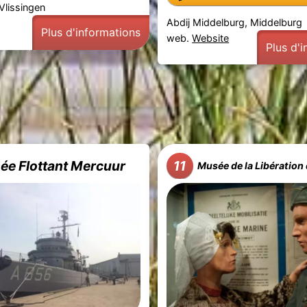
 Vlissingen
Abdij Middelburg, Middelburg
Plus d'informations
web.
Website
Plus d'
ée Flottant Mercuur
11
Musée de la Libération