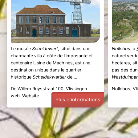
Le musée
Scheldewerf
, situé dans une
Nollebos
, à
charmante villa à côté de l’imposante et
naturel verd
centenaire Usine de Machines, est une
hectares, situ
destination unique dans le quartier
pas des dun
historique
Scheldekwartier
de ...
Westduinpar
De Willem Ruysstraat 100, Vlissingen
Nollebos, Vl
web.
Website
Plus d'informations