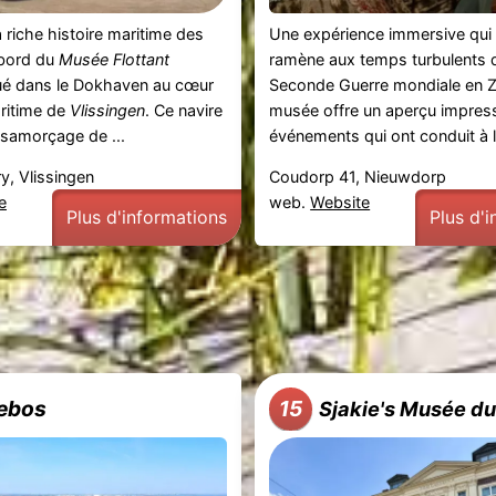
 riche histoire maritime des
Une expérience immersive qui
bord du
Musée Flottant
ramène aux temps turbulents d
tué dans le Dokhaven au cœur
Seconde Guerre mondiale en Z
aritime de
Vlissingen
. Ce navire
musée offre un aperçu impres
samorçage de ...
événements qui ont conduit à la
y, Vlissingen
Coudorp 41, Nieuwdorp
e
web.
Website
Plus d'informations
Plus d'
lebos
15
Sjakie's Musée d