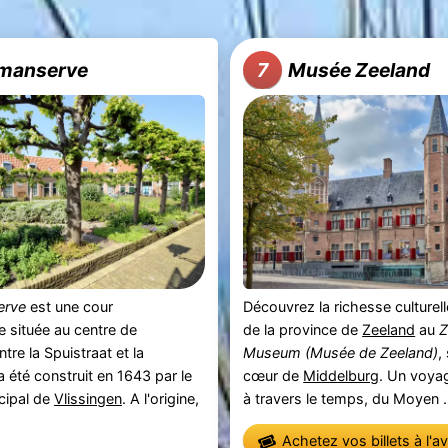
manserve
Musée Zeeland
7
erve
est une cour
Découvrez la richesse culturelle
 située au centre de
de la province de
Zeeland
au
entre la Spuistraat et la
Museum
(Musée de Zeeland)
,
 a été construit en 1643 par le
cœur de
Middelburg
. Un voya
cipal de
Vlissingen
. A l'origine,
à travers le temps, du Moyen .
Achetez vos billets à l'a