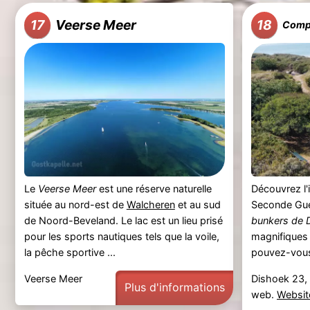
Veerse Meer
17
18
Compl
Le
Veerse Meer
est une réserve naturelle
Découvrez l'
située au nord-est de
Walcheren
et au sud
Seconde Gue
de Noord-Beveland. Le lac est un lieu prisé
bunkers de 
pour les sports nautiques tels que la voile,
magnifiques
la pêche sportive ...
pouvez-vous 
Veerse Meer
Dishoek 23,
Plus d'informations
web.
Websit