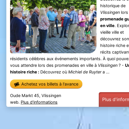
historique de
Vlissingen
lors
promenade gu
en ville
. Explo
vieille ville et
découvrez son
histoire riche 
récits captivan
résidents célèbres aux événements importants. À quoi pouv
vous attendre lors des promenades en ville à
Vlissingen
? -
U
histoire riche :
Découvrez où
Michiel de Ruyter
a ...
Achetez vos billets à l'avance
Oude Markt 45, Vlissingen
Plus d'infor
web.
Plus d'informations