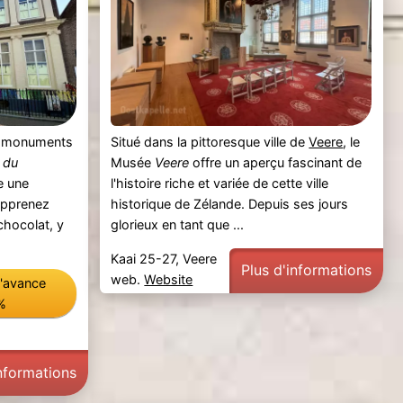
ux monuments
Situé dans la pittoresque ville de
Veere
, le
 du
Musée
Veere
offre un aperçu fascinant de
e une
l'histoire riche et variée de cette ville
Apprenez
historique de Zélande. Depuis ses jours
chocolat, y
glorieux en tant que ...
Kaai 25-27, Veere
Plus d'informations
web.
Website
l'avance
%
informations