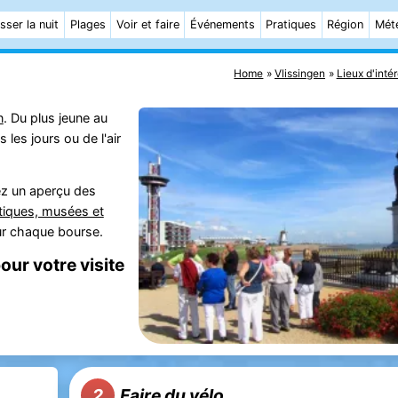
sser la nuit
Plages
Voir et faire
Événements
Pratiques
Région
Mét
Home
Vlissingen
Lieux d'intér
n
. Du plus jeune au
 les jours ou de l'air
rez un aperçu des
stiques, musées et
our chaque bourse.
our votre visite
Faire du vélo
2