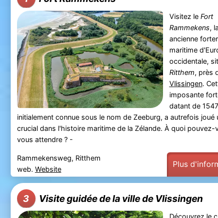
Visitez le
Fort
Rammekens
, l
ancienne forte
maritime d'Eu
occidentale, si
Ritthem
, près 
Vlissingen
. Cet
imposante fort
datant de 1547
initialement connue sous le nom de Zeeburg, a autrefois joué 
crucial dans l'histoire maritime de la Zélande. À quoi pouvez
vous attendre ? -
Rammekensweg, Ritthem
Plus d'infor
web.
Website
Visite guidée de la ville de Vlissingen
3
Découvrez le 