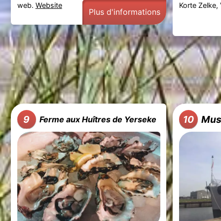
web.
Website
Korte Zelke,
Plus d'informations
Mus
9
10
Ferme aux Huîtres de Yerseke