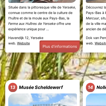
Située dans la pittoresque ville de
Yerseke
,
Découvrez la
connue comme le centre de la culture de
Pays-Bas à 
l'huître et de la moule aux Pays-Bas, la
Mercuur
, si
Ferme aux Huîtres de Yerseke
offre une
de la ville m
expérience unique pour ...
ancien de dé
Havendijk 12, Yerseke
Dok van Perr
web.
Website
web.
Websit
Plus d'informations
Musée Scheldewerf
Nol
13
14