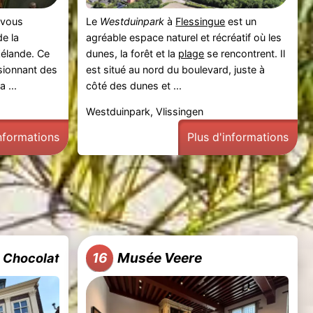
 vous
Le
Westduinpark
à
Flessingue
est un
e la
agréable espace naturel et récréatif où les
élande. Ce
dunes, la forêt et la
plage
se rencontrent. Il
sionnant des
est situé au nord du boulevard, juste à
 ...
côté des dunes et ...
Westduinpark, Vlissingen
informations
Plus d'informations
Musée Veere
16
u Chocolat