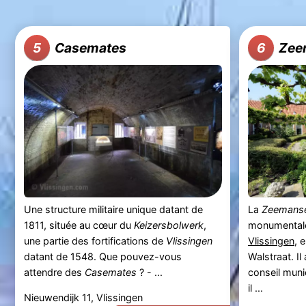
Casemates
Zee
5
6
Une structure militaire unique datant de
La
Zeemans
1811, située au cœur du
Keizersbolwerk
,
monumentale
une partie des fortifications de
Vlissingen
Vlissingen
, 
datant de 1548. Que pouvez-vous
Walstraat. Il
attendre des
Casemates
? - ...
conseil muni
il ...
Nieuwendijk 11, Vlissingen