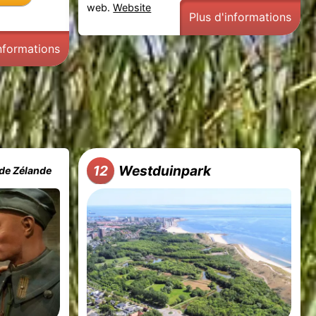
web.
Website
Plus d'informations
informations
Westduinpark
12
 de Zélande