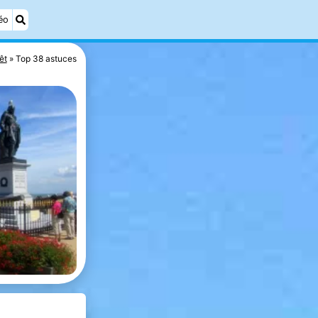
éo
êt
Top 38 astuces