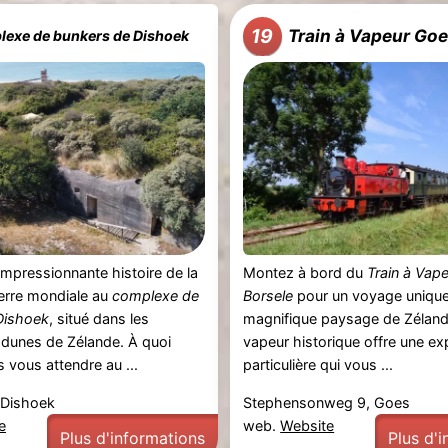
19
Train à Vapeur Go
exe de bunkers de Dishoek
impressionnante histoire de la
Montez à bord du
Train à Vap
rre mondiale au
complexe de
Borsele
pour un voyage unique 
Dishoek
, situé dans les
magnifique paysage de Zélande
 dunes de Zélande. À quoi
vapeur historique offre une ex
vous attendre au ...
particulière qui vous ...
 Dishoek
Stephensonweg 9, Goes
e
web.
Website
Plus d'informations
Plus d'