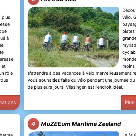
Découv
a plus
vélo. 
resse
paysag
rope
pistes
tué à
grande
de
myriad
te
cyclabl
eresse,
monde 
 et
moins 
un rôle
s'attendre à des vacances à vélo merveilleusement r
-vous
vous souhaitiez faire du vélo pendant une journée ou
de plusieurs jours,
Vlissingen
est l'endroit idéal.
mations
Plus
MuZEEum Maritime Zeeland
4
charme
Le
Mu