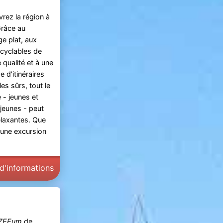
rez la région à
Grâce au
e plat, aux
 cyclables de
 qualité et à une
e d'itinéraires
es sûrs, tout le
- jeunes et
jeunes - peut
elaxantes. Que
 une excursion
 d'informations
ZEEum
de