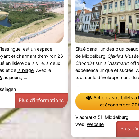
Flessingue
, est un espace
Situé dans l'un des plus bea
oyant et charmant d’environ 26
de
Middelburg
,
Sjakie's Musée
é en lisière de la ville, à deux
Chocolat
sur la
Vlasmarkt
offr
es et de
la plage
. Avec le
expérience unique et sucrée. 
k
adjacent, ...
tout sur le développement du 
...
issingen
Achetez vos billets à 
Plus d'informations
et économisez 29
Vlasmarkt 51, Middelburg
web.
Website
Plus d'