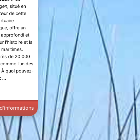
ngen
, situé en
cœur de cette
ortuaire
que, offre un
 approfondi et
ur l'histoire et la
e maritimes.
près de 20 000
 comme l'un des
. À quoi pouvez-
...
 d'informations