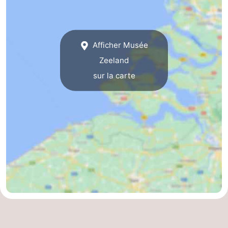
bos
Middelburg
Zeeuws-
Vlaanderen
-
Afficher Musée
Zeeland
Nieuwvliet
-
sur la carte
Sluis
-
Cadzand
-
Nature
Météo
Het
Contact
Zwin