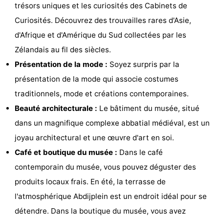
trésors uniques et les curiosités des Cabinets de
golf
Sportive
Equitation
Conduite
Curiosités. Découvrez des trouvailles rares d'Asie,
d'Afrique et d'Amérique du Sud collectées par les
de
Boire
Zélandais au fil des siècles.
l'anneau
et
Événements
Présentation de la mode :
Soyez surpris par la
présentation de la mode qui associe costumes
manger
Pratiques
traditionnels, mode et créations contemporaines.
Forum
Beauté architecturale :
Le bâtiment du musée, situé
dans un magnifique complexe abbatial médiéval, est un
Route
joyau architectural et une œuvre d'art en soi.
-
Café et boutique du musée :
Dans le café
contemporain du musée, vous pouvez déguster des
Ferry
Stationnement
produits locaux frais. En été, la terrasse de
Adresses
l'atmosphérique Abdijplein est un endroit idéal pour se
détendre. Dans la boutique du musée, vous avez
Médicales
Région