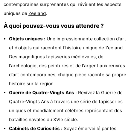
contemporaines surprenantes qui révèlent les aspects
intérieures
bien-
&
Nature
uniques de
Zeeland
.
être
villes
Visites
À quoi pouvez-vous vous attendre ?
guidées
Sports
Objets uniques :
Une impressionnante collection d'art
et d'objets qui racontent l'histoire unique de
Zeeland
.
-
Des magnifiques tapisseries médiévales, de
Piscines
-
l'archéologie, des peintures et de l'argent aux œuvres
d'art contemporaines, chaque pièce raconte sa propre
Faire
-
histoire sur la région.
du
Randonnée
-
Guerre de Quatre-Vingts Ans :
Revivez la Guerre de
Quatre-Vingts Ans à travers une série de tapisseries
vélo
Équitation
-
uniques et mondialement célèbres représentant des
Terrains
-
batailles navales du XVIe siècle.
Cabinets de Curiosités :
Soyez émerveillé par les
de
Peche
-