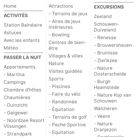
Home
Attractions
EXCURSIONS
- Terrains de jeux
ACTIVITÉS
Zeeland
- Aires de jeux
Schouwen-
Station Balnéaire
intérieures
Duiveland
Astuces
- Bowling
- Renesse
Avec les enfants
Centres de bien-
- Brouwershaven
Météo
être
- Bruinisse
Villages & villes
PASSER LA NUIT
- Zierikzee
Nature
Appartements
- Nature
Visites guidées
Oosterschelde
- Martina
Sports
- Burgh
Campings
- Piscines
Haamstede
Chambre d'hôtes
- Faire du vélo
- Nature Kop van
Chaumières
Schouwen
- Randonnée
- Duinzicht
Walcheren
- Équitation
- Galgewei
- Veere
- Terrains de golf
- Noordzee Resort
- Nature
- Peche Sportive
Vlissingen
Oranjezon
- Equitation
- Strandpark