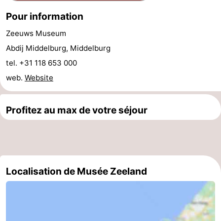
Pour information
Kop
-
Zeeuws Museum
van
Veere
-
Abdij Middelburg, Middelburg
Schouwen
Nature
-
tel. +31 118 653 000
web.
Website
Oranjezon
Oostkapelle
-
Nature
-
Profitez au max de votre séjour
de
Domburg
-
Mantelingen
Westkapelle
-
Localisation de Musée Zeeland
Zoutelande
-
Nature
-
Walcherse
Dishoek
-