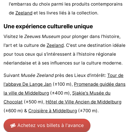
l'embarras du choix parmi les produits contemporains
Zeeland
de
Zeeland
et les livres liés à la collection.
Schouwen-
Une expérience culturelle unique
Duiveland
-
Visitez le
Zeeuws Museum
pour plonger dans l'histoire,
l'art et la culture de
Zeeland
. C'est une destination idéale
Renesse
-
pour tous ceux qui s'intéressent à l'histoire régionale
Brouwershaven
-
néerlandaise et à ses influences sur la culture moderne.
Suivant
Musée Zeeland
près des Lieux d'intérêt:
Tour de
Bruinisse
-
l'abbaye De Lange Jan
(±100 m),
Promenade guidée dans
Zierikzee
-
la ville de Middelburg
(±400 m),
Sjakie's Musée du
Chocolat
(±500 m),
Hôtel de Ville Ancien de Middelburg
Nature
-
(±600 m) &
Croisière à Middelburg
(±700 m).
Oosterschelde
Burgh
-
Achetez vos billets à l'avance
Haamstede
Nature
Walcheren