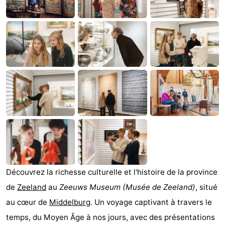
et
Lieux
faire
d'intérêt
-
Musées
-
Monuments
-
Points
Attractions
de
-
vue
Terrains
-
de
Aires
-
Découvrez la richesse culturelle et l'histoire de la province
de
Zeeland
au
Zeeuws Museum
(Musée de Zeeland)
, situé
jeux
de
Bowling
Centres
au cœur de
Middelburg
. Un voyage captivant à travers le
jeux
de
Villages
temps, du Moyen Âge à nos jours, avec des présentations