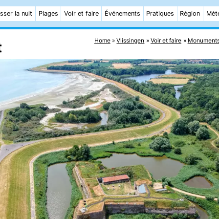
sser la nuit
Plages
Voir et faire
Événements
Pratiques
Région
Mét
Home
Vlissingen
Voir et faire
Monument
t