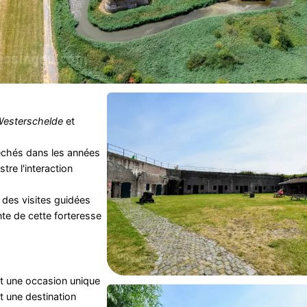
esterschelde
et
échés dans les années
tre l'interaction
 des visites guidées
te de cette forteresse
t une occasion unique
st une destination