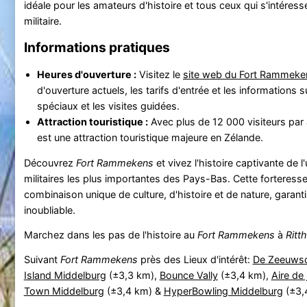
idéale pour les amateurs d'histoire et tous ceux qui s'intéresse
militaire.
Informations pratiques
Heures d'ouverture :
Visitez le
site web du Fort Rammeke
d'ouverture actuels, les tarifs d'entrée et les informations
spéciaux et les visites guidées.
Attraction touristique :
Avec plus de 12 000 visiteurs par
est une attraction touristique majeure en Zélande.
Découvrez
Fort Rammekens
et vivez l'histoire captivante de 
militaires les plus importantes des Pays-Bas. Cette forteresse
combinaison unique de culture, d'histoire et de nature, garan
inoubliable.
Marchez dans les pas de l'histoire au
Fort Rammekens
à
Ritt
Suivant
Fort Rammekens
près des Lieux d'intérêt:
De Zeeuws
Island Middelburg
(±3,3 km),
Bounce Vally
(±3,4 km),
Aire de
Town Middelburg
(±3,4 km) &
HyperBowling Middelburg
(±3,