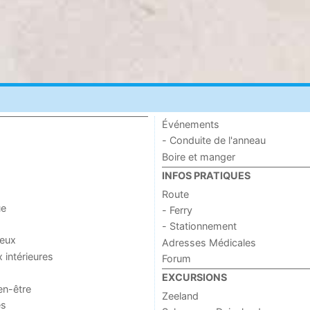
Événements
- Conduite de l'anneau
Boire et manger
INFOS PRATIQUES
Route
ue
- Ferry
- Stationnement
jeux
Adresses Médicales
x intérieures
Forum
EXCURSIONS
en-être
Zeeland
es