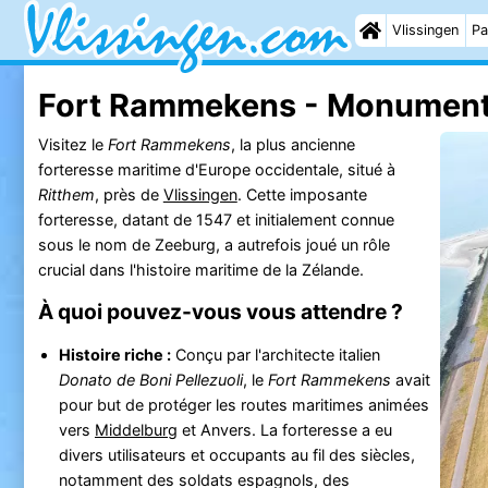
Vlissingen
Pa
Fort Rammekens - Monumen
Visitez le
Fort Rammekens
, la plus ancienne
forteresse maritime d'Europe occidentale, situé à
Ritthem
, près de
Vlissingen
. Cette imposante
forteresse, datant de 1547 et initialement connue
sous le nom de Zeeburg, a autrefois joué un rôle
crucial dans l'histoire maritime de la Zélande.
À quoi pouvez-vous vous attendre ?
Histoire riche :
Conçu par l'architecte italien
Donato de Boni Pellezuoli
, le
Fort Rammekens
avait
pour but de protéger les routes maritimes animées
vers
Middelburg
et Anvers. La forteresse a eu
divers utilisateurs et occupants au fil des siècles,
notamment des soldats espagnols, des