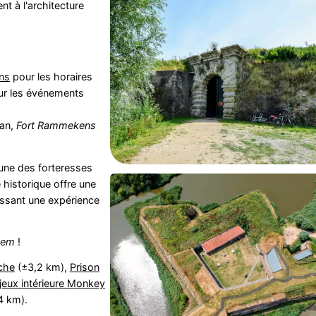
nt à l'architecture
ns
pour les horaires
 sur les événements
 an,
Fort Rammekens
l'une des forteresses
 historique offre une
tissant une expérience
hem
!
che
(±3,2 km),
Prison
 jeux intérieure Monkey
4 km).