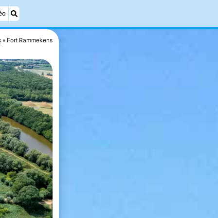
éo
s
Fort Rammekens