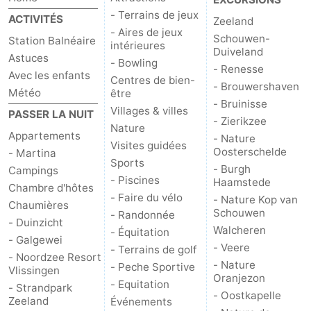
- Terrains de jeux
ACTIVITÉS
Zeeland
Kop
-
- Aires de jeux
Schouwen-
Station Balnéaire
intérieures
Duiveland
van
Veere
-
Astuces
- Bowling
- Renesse
Avec les enfants
Centres de bien-
Schouwen
Nature
-
- Brouwershaven
Météo
être
- Bruinisse
Villages & villes
PASSER LA NUIT
Oranjezon
Oostkapelle
-
- Zierikzee
Nature
Appartements
- Nature
Visites guidées
Nature
-
Oosterschelde
- Martina
Sports
- Burgh
Campings
de
Domburg
-
- Piscines
Haamstede
Chambre d'hôtes
- Faire du vélo
- Nature Kop van
Chaumières
Mantelingen
Westkapelle
-
Schouwen
- Randonnée
- Duinzicht
Walcheren
- Équitation
- Galgewei
Zoutelande
-
- Veere
- Terrains de golf
- Noordzee Resort
- Nature
- Peche Sportive
Vlissingen
Nature
-
Oranjezon
- Equitation
- Strandpark
- Oostkapelle
Zeeland
Événements
Walcherse
Dishoek
-