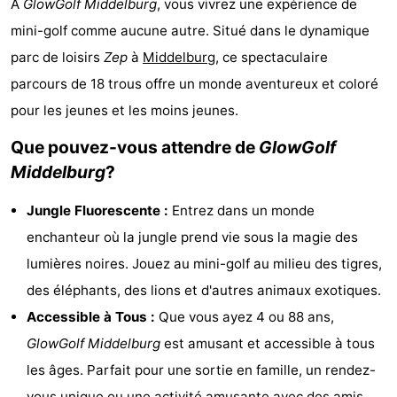
À
GlowGolf Middelburg
, vous vivrez une expérience de
-
mini-golf comme aucune autre. Situé dans le dynamique
parc de loisirs
Zep
à
Middelburg
, ce spectaculaire
Duinzicht
-
parcours de 18 trous offre un monde aventureux et coloré
Galgewei
-
pour les jeunes et les moins jeunes.
Noordzee
-
Que pouvez-vous attendre de
GlowGolf
Middelburg
?
Resort
Strandpark
-
Jungle Fluorescente :
Entrez dans un monde
Vlissingen
Zeeland
Vebenabos
-
enchanteur où la jungle prend vie sous la magie des
Westduin
Hôtels
lumières noires. Jouez au mini-golf au milieu des tigres,
des éléphants, des lions et d'autres animaux exotiques.
Last
Accessible à Tous :
Que vous ayez 4 ou 88 ans,
minutes
Plages
GlowGolf Middelburg
est amusant et accessible à tous
les âges. Parfait pour une sortie en famille, un rendez-
Voir
vous unique ou une activité amusante avec des amis.