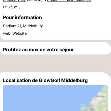
intérieures
bien-
&
Nature
(±175 m).
Pour information
être
villes
Visites
Podium 21, Middelburg
guidées
Sports
web.
Website
-
Profitez au max de votre séjour
Piscines
-
Faire
-
du
Randonnée
-
Localisation de GlowGolf Middelburg
vélo
Équitation
-
Terrains
-
de
Peche
-