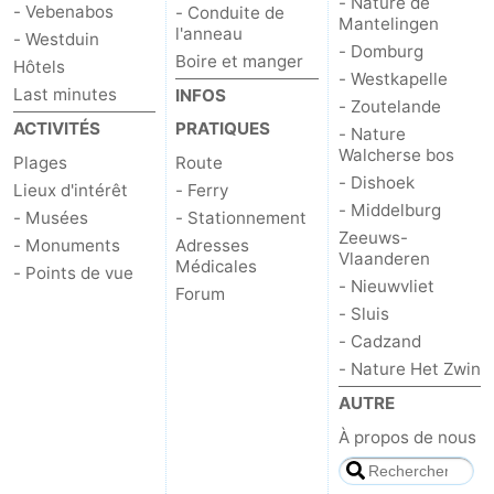
- Nature de
- Vebenabos
- Conduite de
Mantelingen
l'anneau
- Westduin
bos
Middelburg
Zeeuws-
- Domburg
Boire et manger
Hôtels
- Westkapelle
Vlaanderen
-
Last minutes
INFOS
- Zoutelande
ACTIVITÉS
PRATIQUES
- Nature
Nieuwvliet
-
Walcherse bos
Plages
Route
- Dishoek
Sluis
-
Lieux d'intérêt
- Ferry
- Middelburg
- Musées
- Stationnement
Zeeuws-
Cadzand
-
- Monuments
Adresses
Vlaanderen
Médicales
- Points de vue
- Nieuwvliet
Nature
Météo
Forum
- Sluis
Het
Contact
- Cadzand
- Nature Het Zwin
Zwin
AUTRE
À propos de nous