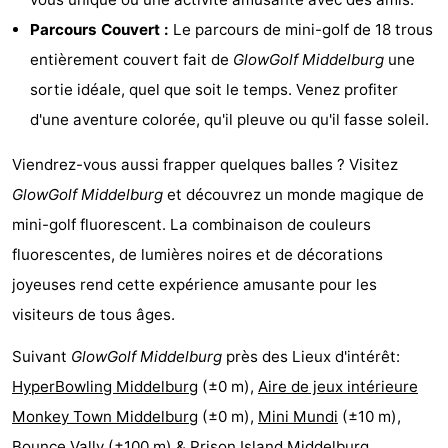
et
Lieux
Parcours Couvert :
Le parcours de mini-golf de 18 trous
entièrement couvert fait de
GlowGolf Middelburg
une
faire
d'intérêt
-
sortie idéale, quel que soit le temps. Venez profiter
Musées
-
d'une aventure colorée, qu'il pleuve ou qu'il fasse soleil.
Monuments
-
Viendrez-vous aussi frapper quelques balles ? Visitez
GlowGolf Middelburg
et découvrez un monde magique de
Points
Attractions
mini-golf fluorescent. La combinaison de couleurs
de
-
fluorescentes, de lumières noires et de décorations
joyeuses rend cette expérience amusante pour les
vue
Terrains
-
visiteurs de tous âges.
de
Aires
-
Suivant
GlowGolf Middelburg
près des Lieux d'intérêt:
jeux
de
Bowling
Centres
HyperBowling Middelburg
(±0 m),
Aire de jeux intérieure
Monkey Town Middelburg
(±0 m),
Mini Mundi
(±10 m),
jeux
de
Villages
Bounce Vally
(±100 m) &
Prison Island Middelburg