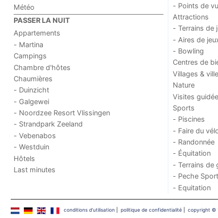
- Points de v
Météo
Attractions
PASSER LA NUIT
- Terrains de 
Appartements
- Aires de jeu
- Martina
- Bowling
Campings
Centres de bi
Chambre d'hôtes
Villages & vill
Chaumières
Nature
- Duinzicht
Visites guidé
- Galgewei
Sports
- Noordzee Resort Vlissingen
- Piscines
- Strandpark Zeeland
- Faire du vél
- Vebenabos
- Randonnée
- Westduin
- Équitation
Hôtels
- Terrains de 
Last minutes
- Peche Sport
- Equitation
conditions d‘utilisation
|
politique de confidentialité
|
copyright © 