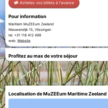
Achetez vos billets à l'avance
Pour information
Maritiem MuZEEum Zeeland
Nieuwendijk 15, Vlissingen
tel. +31 118 412 498
web.
Website
Profitez au max de votre séjour
Localisation de MuZEEum Maritime Zeeland