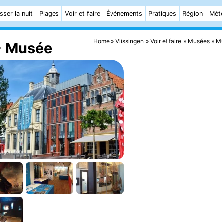
sser la nuit
Plages
Voir et faire
Événements
Pratiques
Région
Mét
Home
Vlissingen
Voir et faire
Musées
Mu
- Musée