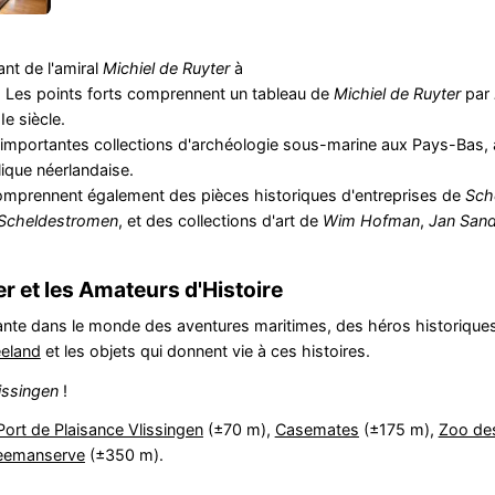
nt de l'amiral
Michiel de Ruyter
à
re. Les points forts comprennent un tableau de
Michiel de Ruyter
par
Ie siècle.
s importantes collections d'archéologie sous-marine aux Pays-Bas,
ique néerlandaise.
omprennent également des pièces historiques d'entreprises de
Sch
Scheldestromen
, et des collections d'art de
Wim Hofman
,
Jan San
r et les Amateurs d'Histoire
nte dans le monde des aventures maritimes, des héros historiques
eland
et les objets qui donnent vie à ces histoires.
issingen
!
Port de Plaisance Vlissingen
(±70 m),
Casemates
(±175 m),
Zoo des
eemanserve
(±350 m).