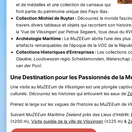
et de médailles et une collection de carreaux qui
font partie du patrimoine unique des Pays-Bas.
Collection Michiel de Ruyter :
Découvrez le monde fascina
travers divers tableaux et objets qui racontent son histoi
la 'Vue de Vlissingen' par
Petrus Segaers
, tous deux du XVI
Archéologie Maritime :
Le
MuZEEum
abrite l'une des plu
artefacts remarquables de l'époque de la VOC de la Républ
Collections Historiques d'Entreprises :
Les collections c
Olauline
,
Loodswezen regio Scheldemonden
,
Waterschap 
van der Pool
.
Une Destination pour les Passionnés de la Me
Une visite au
MuZEEum
de
Vlissingen
est une plongée captiva
culturels. Découvrez les histoires qui entourent les eaux de
Ze
Prenez le large sur les vagues de l'histoire au
MuZEEum
de
Vl
Suivant
MuZEEum Maritime Zeeland
près des Lieux d'intérêt:
(±200 m),
Visite guidée de la ville de Vlissingen
(±225 m) &
Z