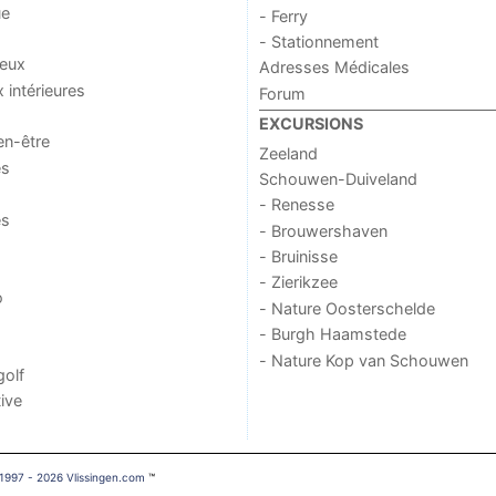
ue
- Ferry
- Stationnement
jeux
Adresses Médicales
x intérieures
Forum
EXCURSIONS
en-être
Zeeland
es
Schouwen-Duiveland
- Renesse
es
- Brouwershaven
- Bruinisse
- Zierikzee
o
- Nature Oosterschelde
- Burgh Haamstede
- Nature Kop van Schouwen
golf
ive
1997 - 2026 Vlissingen.com
™