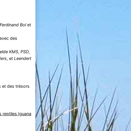
Ferdinand Bol
et
 avec des
elde KMS
,
PSD
,
ders
, et
Leendert
 et des trésors
 reptiles Iguana