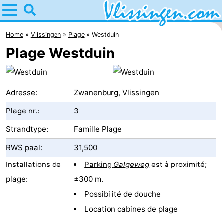
Home
Vlissingen
Home
Vlissingen
Plage
Westduin
Plage Westduin
Astuces
Avec
Adresse:
Zwanenburg
, Vlissingen
les
Passer
Plage nr.:
3
enfants
la
Appartements
Strandtype:
Famille Plage
nuit
-
RWS paal:
31,500
Installations de
Parking
Galgeweg
est à proximité;
Martina
Campings
plage:
±300 m.
Chambre
Possibilité de douche
Location cabines de plage
d'hôtes
Chaumières