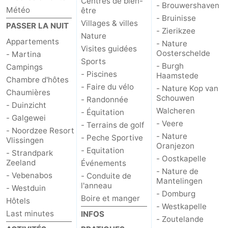
Centres de bien-
- Brouwershaven
Météo
être
- Bruinisse
Villages & villes
PASSER LA NUIT
- Zierikzee
Nature
Appartements
- Nature
Visites guidées
Oosterschelde
- Martina
Sports
- Burgh
Campings
- Piscines
Haamstede
Chambre d'hôtes
- Faire du vélo
- Nature Kop van
Chaumières
Schouwen
- Randonnée
- Duinzicht
Walcheren
- Équitation
- Galgewei
- Veere
- Terrains de golf
- Noordzee Resort
- Nature
- Peche Sportive
Vlissingen
Oranjezon
- Equitation
- Strandpark
- Oostkapelle
Zeeland
Événements
- Nature de
- Vebenabos
- Conduite de
Mantelingen
l'anneau
- Westduin
- Domburg
Boire et manger
Hôtels
- Westkapelle
Last minutes
INFOS
- Zoutelande