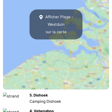
Kop
-
Afficher Plage -
van
Veere
-
Westduin
Schouwen
Nature
-
sur la carte
Oranjezon
Oostkapelle
-
Nature
-
de
Domburg
-
Mantelingen
Westkapelle
-
Zoutelande
-
5. Dishoek
Nature
-
Camping Dishoek
Walcherse
Dishoek
-
4. Vebenabos