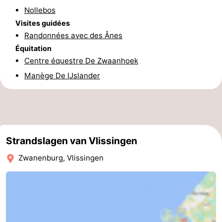
Nollebos
Zeeland
Visites guidées
Randonnées avec des Ânes
Schouwen-
Équitation
Centre équestre De Zwaanhoek
Duiveland
-
Manège De IJslander
Renesse
-
Brouwershaven
-
Bruinisse
-
Strandslagen van Vlissingen
Zierikzee
-
Zwanenburg, Vlissingen
Nature
-
Oosterschelde
Burgh
-
Haamstede
Nature
Walcheren