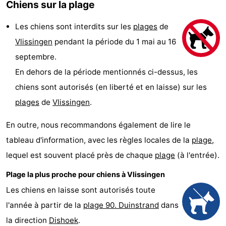
Chiens sur la plage
-
Les chiens sont interdits sur les
plages
de
Duinzicht
-
Vlissingen
pendant la période du 1 mai au 16
septembre.
Galgewei
-
En dehors de la période mentionnés ci-dessus, les
Noordzee
-
chiens sont autorisés (en liberté et en laisse) sur les
plages
de
Vlissingen
.
Resort
Strandpark
-
En outre, nous recommandons également de lire le
Vlissingen
Zeeland
Vebenabos
-
tableau d'information, avec les règles locales de la
plage
,
Westduin
Hôtels
lequel est souvent placé près de chaque
plage
(à l'entrée).
Last
Plage la plus proche pour chiens à Vlissingen
Les chiens en laisse sont autorisés toute
minutes
Plages
l'année à partir de la
plage 90. Duinstrand
dans
Voir
la direction
Dishoek
.