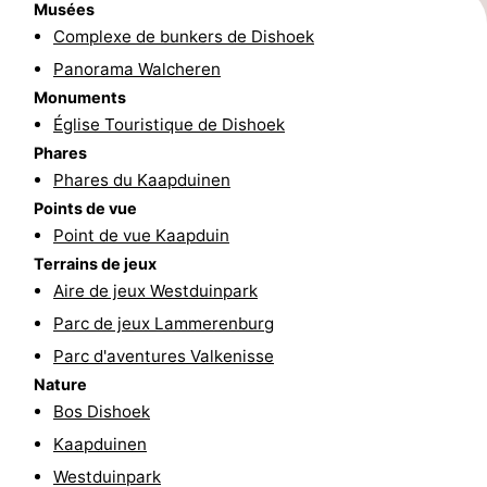
Musées
golf
Sportive
Equitation
Conduite
Complexe de bunkers de Dishoek
Panorama Walcheren
de
Boire
Monuments
Église Touristique de Dishoek
l'anneau
et
Événements
Phares
Phares du Kaapduinen
manger
Pratiques
Points de vue
Forum
Point de vue Kaapduin
Terrains de jeux
Route
Aire de jeux Westduinpark
Parc de jeux Lammerenburg
-
Parc d'aventures Valkenisse
Ferry
Stationnement
Nature
Bos Dishoek
Adresses
Kaapduinen
Médicales
Région
Westduinpark