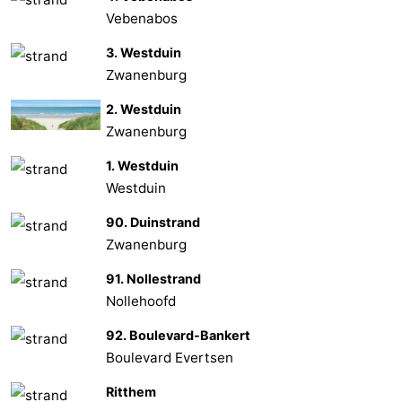
Vebenabos
bos
Middelburg
Zeeuws-
3. Westduin
Vlaanderen
-
Zwanenburg
2. Westduin
Nieuwvliet
-
Zwanenburg
Sluis
-
1. Westduin
Westduin
Cadzand
-
90. Duinstrand
Nature
Météo
Zwanenburg
Het
Contact
91. Nollestrand
Nollehoofd
Zwin
92. Boulevard-Bankert
Boulevard Evertsen
Ritthem