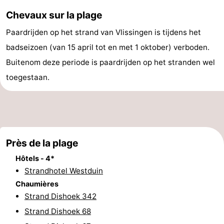
et
Lieux
Chevaux sur la plage
Paardrijden op het strand van Vlissingen is tijdens het
faire
d'intérêt
-
badseizoen (van 15 april tot en met 1 oktober) verboden.
Musées
-
Buitenom deze periode is paardrijden op het stranden wel
toegestaan.
Monuments
-
Points
Attractions
de
-
Près de la plage
vue
Terrains
-
Hôtels - 4*
Strandhotel Westduin
de
Aires
-
Chaumières
jeux
de
Bowling
Centres
Strand Dishoek 342
Strand Dishoek 68
jeux
de
Villages