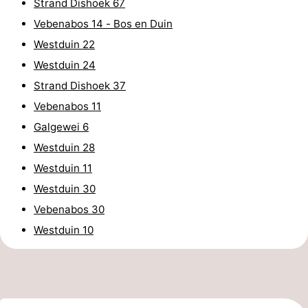
Strand Dishoek 67
intérieures
bien-
&
Nature
Vebenabos 14 - Bos en Duin
Westduin 22
être
villes
Visites
Westduin 24
guidées
Sports
Strand Dishoek 37
Vebenabos 11
-
Galgewei 6
Piscines
-
Westduin 28
Westduin 11
Faire
-
Westduin 30
du
Randonnée
-
Vebenabos 30
Westduin 10
vélo
Équitation
-
Terrains
-
de
Peche
-