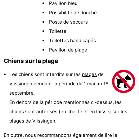
Pavillon bleu
-
Possibilité de douche
Duinzicht
-
Poste de secours
Toilette
Galgewei
-
Toilettes handicapés
Noordzee
-
Pavillon de plage
Chiens sur la plage
Resort
Strandpark
-
Les chiens sont interdits sur les
plages
de
Vlissingen
Zeeland
Vebenabos
-
Vlissingen
pendant la période du 1 mai au 16
Westduin
Hôtels
septembre.
En dehors de la période mentionnés ci-dessus, les
Last
chiens sont autorisés (en liberté et en laisse) sur les
minutes
Plages
plages
de
Vlissingen
.
Voir
En outre, nous recommandons également de lire le