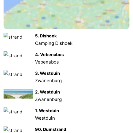
bos
Middelburg
Zeeuws-
Vlaanderen
-
5. Dishoek
Nieuwvliet
-
Camping Dishoek
Sluis
-
4. Vebenabos
Vebenabos
Cadzand
-
3. Westduin
Nature
Météo
Zwanenburg
Het
Contact
2. Westduin
Zwanenburg
Zwin
1. Westduin
Westduin
90. Duinstrand