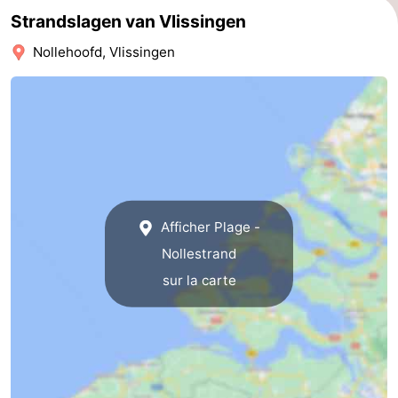
Strandslagen van Vlissingen
Kop
-
Nollehoofd, Vlissingen
van
Veere
-
Schouwen
Nature
-
Oranjezon
Oostkapelle
-
Nature
-
Afficher Plage -
de
Domburg
-
Nollestrand
Mantelingen
Westkapelle
-
sur la carte
Zoutelande
-
Nature
-
Walcherse
Dishoek
-