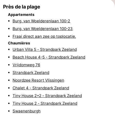
Près de la plage
intérieures
bien-
&
Nature
Appartements
être
villes
Visites
Burg. van Woelderenlaan 100-2
Burg. van Woelderenlaan 100-23
guidées
Sports
Fraai direct aan zee op toplocatie.
-
Chaumières
Urban Villa 5 - Strandpark Zeeland
Piscines
-
Beach House 4-5 - Strandpark Zeeland
Vrijdomweg 76
Faire
-
Strandpark Zeeland
du
Randonnée
-
Noordzee Resort Vlissingen
Chalet 4 - Strandpark Zeeland
vélo
Équitation
-
Tiny House 2+2 - Strandpark Zeeland
Terrains
-
Tiny House 2 - Strandpark Zeeland
Swaenenburgh
de
Peche
-