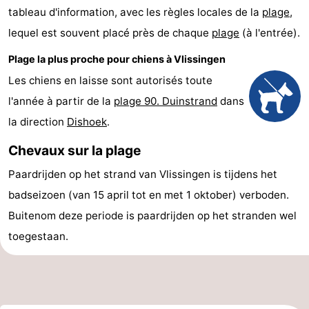
tableau d'information, avec les règles locales de la
plage
,
et
Lieux
lequel est souvent placé près de chaque
plage
(à l'entrée).
faire
d'intérêt
-
Plage la plus proche pour chiens à Vlissingen
Les chiens en laisse sont autorisés toute
Musées
-
l'année à partir de la
plage 90. Duinstrand
dans
Monuments
-
la direction
Dishoek
.
Points
Attractions
Chevaux sur la plage
de
-
Paardrijden op het strand van Vlissingen is tijdens het
badseizoen (van 15 april tot en met 1 oktober) verboden.
vue
Terrains
-
Buitenom deze periode is paardrijden op het stranden wel
de
Aires
-
toegestaan.
jeux
de
Bowling
Centres
jeux
de
Villages