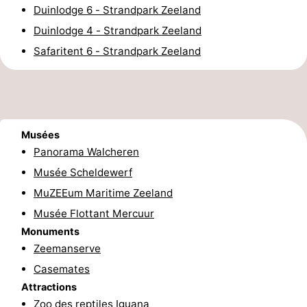
Duinlodge 6 - Strandpark Zeeland
golf
Sportive
Equitation
Conduite
Duinlodge 4 - Strandpark Zeeland
Safaritent 6 - Strandpark Zeeland
de
Boire
l'anneau
et
Événements
manger
Pratiques
Musées
Forum
Panorama Walcheren
Musée Scheldewerf
Route
MuZEEum Maritime Zeeland
-
Musée Flottant Mercuur
Monuments
Ferry
Stationnement
Zeemanserve
Adresses
Casemates
Attractions
Médicales
Région
Zoo des reptiles Iguana