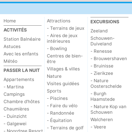
Home
Attractions
EXCURSIONS
- Terrains de jeux
ACTIVITÉS
Zeeland
- Aires de jeux
Schouwen-
Station Balnéaire
intérieures
Duiveland
Astuces
- Bowling
- Renesse
Avec les enfants
Centres de bien-
- Brouwershaven
Météo
être
- Bruinisse
Villages & villes
PASSER LA NUIT
- Zierikzee
Nature
Appartements
- Nature
Visites guidées
Oosterschelde
- Martina
Sports
- Burgh
Campings
- Piscines
Haamstede
Chambre d'hôtes
- Faire du vélo
- Nature Kop van
Chaumières
Schouwen
- Randonnée
- Duinzicht
Walcheren
- Équitation
- Galgewei
- Veere
- Terrains de golf
- Noordzee Resort