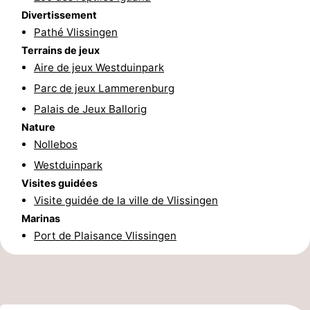
Divertissement
Zeeland
Pathé Vlissingen
Terrains de jeux
Schouwen-
Aire de jeux Westduinpark
Duiveland
-
Parc de jeux Lammerenburg
Palais de Jeux Ballorig
Renesse
-
Nature
Nollebos
Brouwershaven
-
Westduinpark
Bruinisse
-
Visites guidées
Visite guidée de la ville de Vlissingen
Zierikzee
-
Marinas
Port de Plaisance Vlissingen
Nature
-
Oosterschelde
Burgh
-
Haamstede
Nature
Walcheren