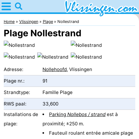
Home
Vlissingen
Home
Vlissingen
Plage
Nollestrand
Plage Nollestrand
Astuces
Avec
les
Passer
Adresse:
Nollehoofd
, Vlissingen
enfants
la
Appartements
Plage nr.:
91
nuit
-
Strandtype:
Famille Plage
RWS paal:
33,600
Martina
Campings
Installations de
Parking
Nollebos / strand
est à
Chambre
plage:
proximité; ±250 m.
d'hôtes
Chaumières
Fauteuil roulant entrée amicale plage