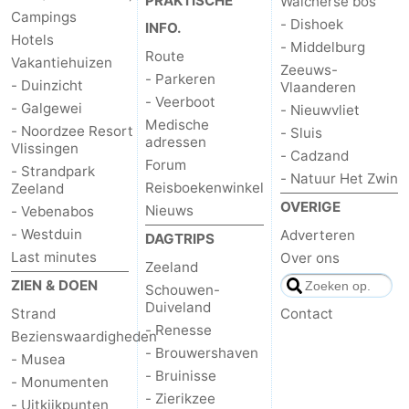
PRAKTISCHE
Walcherse bos
Campings
- Dishoek
INFO.
Hotels
- Middelburg
Route
Vakantiehuizen
Zeeuws-
- Parkeren
- Duinzicht
Vlaanderen
- Veerboot
- Galgewei
- Nieuwvliet
Medische
- Noordzee Resort
- Sluis
adressen
Vlissingen
- Cadzand
Forum
- Strandpark
- Natuur Het Zwin
Reisboekenwinkel
Zeeland
OVERIGE
Nieuws
- Vebenabos
- Westduin
Adverteren
DAGTRIPS
Last minutes
Over ons
Zeeland
ZIEN & DOEN
Schouwen-
Duiveland
Strand
Contact
- Renesse
Bezienswaardigheden
- Brouwershaven
- Musea
- Bruinisse
- Monumenten
- Zierikzee
- Uitkijkpunten