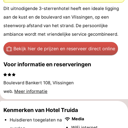
Vakantiehuizen
Dit uitnodigende 3-sterrenhotel heeft een ideale ligging
aan de kust en de boulevard van Vlissingen, op een
-
steenworp afstand van het strand. De persoonlijke
Duinzicht
-
ambiance wordt met vriendelijke service gecombineerd.
Galgewei
-
Bekijk hier de prijzen
en reserveer direct online
Noordzee
-
Voor informatie en reserveringen
Resort
Strandpark
-
Boulevard Bankert 108, Vlissingen
Vlissingen
Zeeland
Vebenabos
-
web.
Meer informatie
Westduin
Last
Kenmerken van Hotel Truida
minutes
Strand
Media
Huisdieren toegelaten na
Zien
WiFi internet.