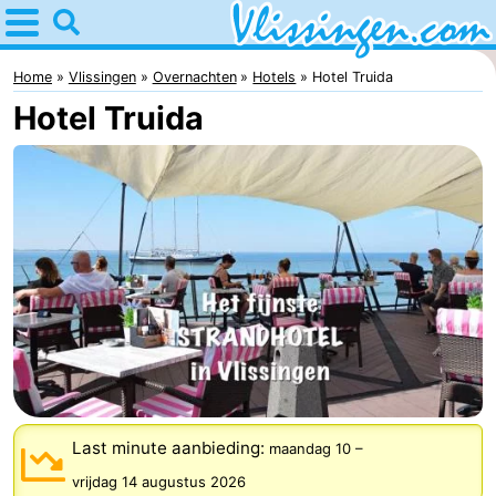
Home
Vlissingen
Home
Vlissingen
Overnachten
Hotels
Hotel Truida
Hotel Truida
Tips
Voor
kinderen
Overnachten
Appartementen
-
Martina
Bed
(&
Campings
Last minute aanbieding:
maandag 10
–
breakfasts)
Hotels
vrijdag 14 augustus 2026