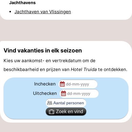
Jachthavens
drinken
Evenementen
Jachthaven van Vlissingen
Praktisch
Forum
Route
Vind vakanties in elk seizoen
Kies uw aankomst- en vertrekdatum om de
-
beschikbaarheid en prijzen van
Hotel Truida
te ontdekken.
Parkeren
Veerboot
Inchecken
Reisboekenwinkel
Uitchecken
Nieuws
Zoek en vind
Medische
adressen
Regio