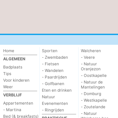
bos
Middelburg
Zeeuws-
Vlaanderen
-
Nieuwvliet
-
Sluis
-
Home
Sporten
Walcheren
Cadzand
-
- Zwembaden
- Veere
ALGEMEEN
- Fietsen
- Natuur
Badplaats
Oranjezon
Natuur
Weer
- Wandelen
Tips
- Oostkapelle
- Paardrijden
Voor kinderen
Het
Contact
- Natuur de
- Golfbanen
Weer
Mantelingen
Eten en drinken
Zwin
- Domburg
VERBLIJF
Natuur
- Westkapelle
Appartementen
Evenementen
- Zoutelande
- Martina
- Ringrijden
- Natuur
Bed (& breakfasts)