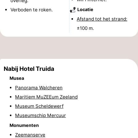
overleg.
&
Bezienswaardigheden
Verboden te roken.
Locatie
Afstand tot het strand:
doen
-
±100 m.
Musea
-
Monumenten
-
Uitkijkpunten
Attracties
Nabij Hotel Truida
-
Musea
Panorama Walcheren
Speeltuinen
-
Maritiem MuZEEum Zeeland
Binnenspeeltuinen
-
Museum Scheldewerf
Museumschip Mercuur
Bowlen
Wellness
Monumenten
centra
Dorpen
Zeemanserve