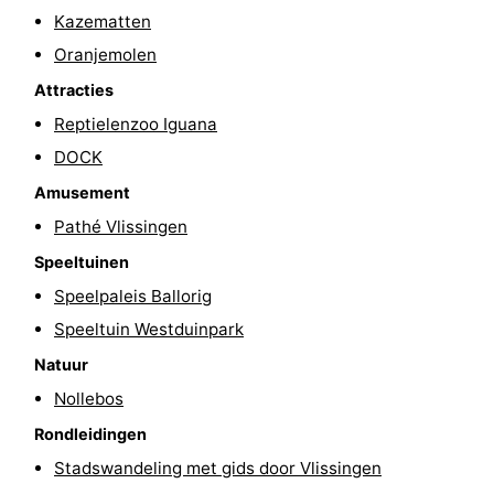
Kazematten
&
Natuur
Oranjemolen
Steden
Rondleidingen
Attracties
Reptielenzoo Iguana
Sporten
DOCK
-
Amusement
Pathé Vlissingen
Zwembaden
-
Speeltuinen
Fietsen
-
Speelpaleis Ballorig
Wandelen
-
Speeltuin Westduinpark
Natuur
Paardrijden
-
Nollebos
Golfbanen
Eten
Rondleidingen
Stadswandeling met gids door Vlissingen
en
Ringrijden