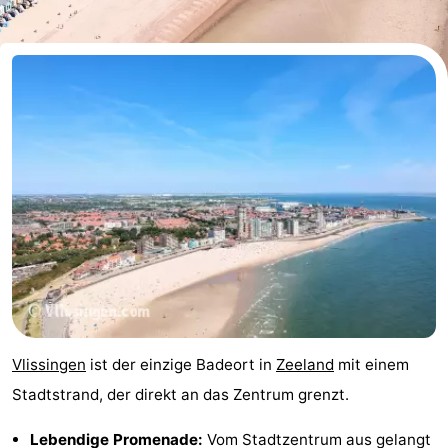
Duinzicht
-
Galgewei
-
Noordzee
-
Resort
Strandpark
-
Vlissingen
Zeeland
Vebenabos
-
Westduin
Hotels
Zimmer
(mit
Lastminutes
Vlissingen
ist der einzige Badeort in
Zeeland
mit einem
Frühstück)
Strand
Stadtstrand, der direkt an das Zentrum grenzt.
Sehen
Lebendige Promenade:
Vom Stadtzentrum aus gelangt