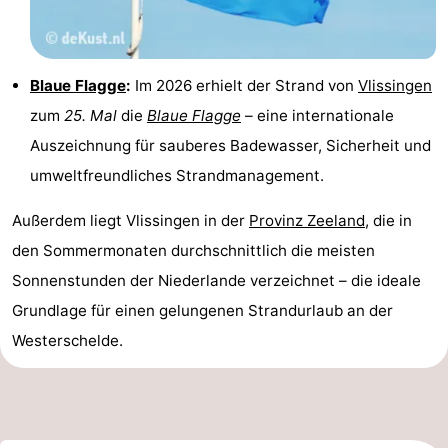
Haamstede
Natur
Walcheren
Kop
-
Blaue Flagge
:
Im 2026 erhielt der Strand von
Vlissingen
zum
25. Mal
die
Blaue Flagge
– eine internationale
van
Veere
-
Auszeichnung für sauberes Badewasser, Sicherheit und
Schouwen
Natur
-
umweltfreundliches Strandmanagement.
Oranjezon
Oostkapelle
-
Außerdem liegt Vlissingen in der
Provinz Zeeland
, die in
den Sommermonaten durchschnittlich die meisten
Natur
-
Sonnenstunden der Niederlande verzeichnet – die ideale
de
Domburg
-
Grundlage für einen gelungenen Strandurlaub an der
Westerschelde.
Mantelingen
Westkapelle
-
Zoutelande
-
Natur
-