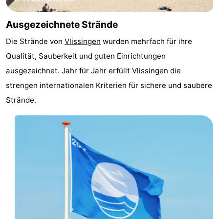
Adressen
Region
Ausgezeichnete Strände
Zeeland
Die Strände von
Vlissingen
wurden mehrfach für ihre
Qualität, Sauberkeit und guten Einrichtungen
Schouwen-
ausgezeichnet. Jahr für Jahr erfüllt Vlissingen die
Duiveland
-
strengen internationalen Kriterien für sichere und saubere
Strände.
Renesse
-
Brouwershaven
-
Bruinisse
-
Zierikzee
-
Natur
-
Oosterschelde
Burgh
-