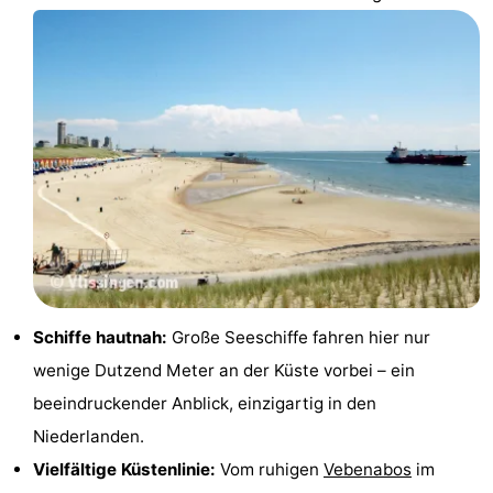
Städte
Führungen
Sport
-
Schwimmbader
-
Radfahren
-
Wandern
-
Reiten
-
Schiffe hautnah:
Große Seeschiffe fahren hier nur
wenige Dutzend Meter an der Küste vorbei – ein
Golfplatze
-
beeindruckender Anblick, einzigartig in den
Sportangeln
Essen
Niederlanden.
Vielfältige Küstenlinie:
Vom ruhigen
Vebenabos
im
und
Einkaufen