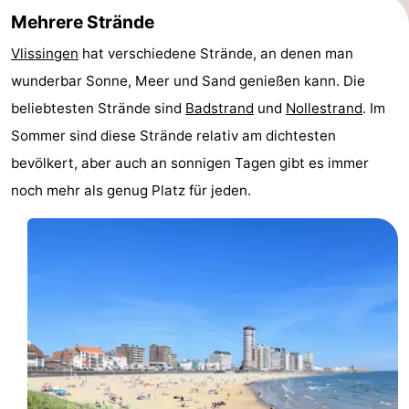
Mehrere Strände
Walcherse
Dishoek
-
Vlissingen
hat verschiedene Strände, an denen man
bos
Middelburg
Zeeuws-
wunderbar Sonne, Meer und Sand genießen kann. Die
beliebtesten Strände sind
Badstrand
und
Nollestrand
. Im
Vlaanderen
-
Sommer sind diese Strände relativ am dichtesten
Nieuwvliet
-
bevölkert, aber auch an sonnigen Tagen gibt es immer
noch mehr als genug Platz für jeden.
Sluis
-
Cadzand
-
Natur
Wetter
Het
Kontakt
Zwin