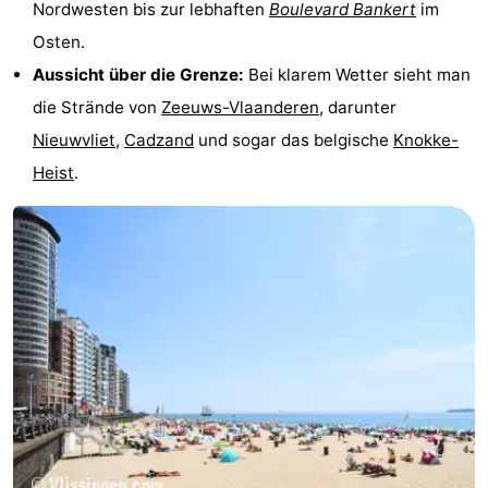
Nordwesten bis zur lebhaften
Boulevard Bankert
im
trinken
Ausgehen
Osten.
Aussicht über die Grenze:
Bei klarem Wetter sieht man
Ringstechen
die Strände von
Zeeuws-Vlaanderen
, darunter
Veranstaltungen
Nieuwvliet
,
Cadzand
und sogar das belgische
Knokke-
Heist
.
Praktisch
Forum
Route
-
Parken
Reisebuchshop
-
Fähre
Medizin