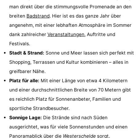
man direkt über die stimmungsvolle Promenade an den
&
-
breiten
Badstrand
. Hier ist es das ganze Jahr über
tun
Museen
-
angenehm, mit einer lebhaften Atmosphäre im Sommer
dank zahlreicher
Veranstaltungen
, Auftritte und
Denkmäler
-
Festivals.
Aussichtspunkte
Attraktionen
Stadt & Strand:
Sonne und Meer lassen sich perfekt mit
Shopping, Terrassen und Kultur kombinieren – alles in
-
greifbarer Nähe.
Spielplätze
-
Platz für alle:
Mit einer Länge von etwa 4 Kilometern
und einer durchschnittlichen Breite von 70 Metern gibt
Indoor-
-
es reichlich Platz für Sonnenanbeter, Familien und
Spielplätze
Bowling
Wellness-
sportliche Strandbesucher.
Sonnige Lage:
Die Strände sind nach Süden
Zentren
Dörfer
ausgerichtet, was für viele Sonnenstunden und einen
&
Natur
Panoramablick über die
Westerschelde
sorgt.