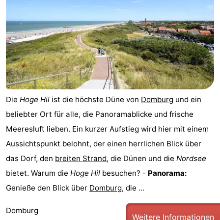
trinken
Ausgehen
Ringstechen
Veranstaltungen
Praktisch
Die
Hoge Hil
ist die höchste Düne von
Domburg
und ein
Forum
beliebter Ort für alle, die Panoramablicke und frische
Route
Meeresluft lieben. Ein kurzer Aufstieg wird hier mit einem
Aussichtspunkt belohnt, der einen herrlichen Blick über
-
das Dorf, den
breiten Strand
, die Dünen und die
Nordsee
Parken
Reisebuchshop
bietet. Warum die
Hoge Hil
besuchen? -
Panorama:
Genieße den Blick über
Domburg
, die ...
-
Domburg
Fähre
Medizin
Weitere Informationen