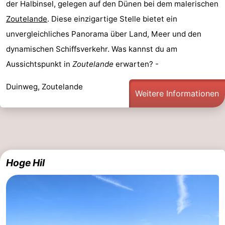
der Halbinsel, gelegen auf den Dünen bei dem malerischen
Städte
Führungen
Zoutelande
. Diese einzigartige Stelle bietet ein
unvergleichliches Panorama über Land, Meer und den
Sport
dynamischen Schiffsverkehr. Was kannst du am
-
Aussichtspunkt in
Zoutelande
erwarten? -
Schwimmbader
-
Duinweg, Zoutelande
Weitere Informationen
Radfahren
-
Wandern
-
Reiten
-
Hoge Hil
Golfplatze
-
Sportangeln
Essen
und
Einkaufen