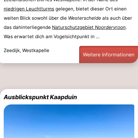
niedrigen Leuchtturms
gelegen, bietet dieser Ort einen
Haamstede
Natur
Walcheren
weiten Blick sowohl über die
Westerschelde
als auch über
Kop
-
das dahinterliegende
Naturschutzgebiet
Noordervroon
.
Was erwartet dich am Vogelsichtpunkt in ...
van
Veere
-
Zeedijk, Westkapelle
Schouwen
Natur
-
Weitere Informationen
Oranjezon
Oostkapelle
-
Natur
-
de
Domburg
-
Ausblickspunkt Kaapduin
Mantelingen
Westkapelle
-
Zoutelande
-
Natur
-