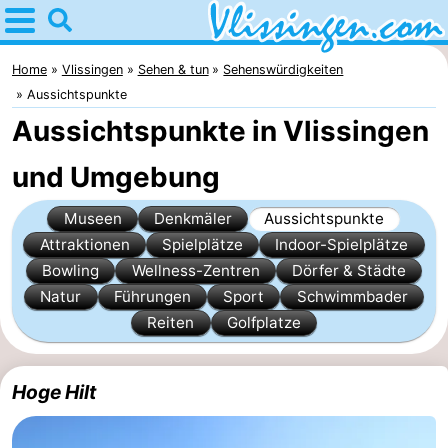
Home
Vlissingen
Home
Vlissingen
Sehen & tun
Sehenswürdigkeiten
Aussichtspunkte
Tipps
Aussichtspunkte in Vlissingen
Für
und Umgebung
kindern
Übernachten
Museen
Denkmäler
Aussichtspunkte
Attraktionen
Spielplätze
Indoor-Spielplätze
Appartements
Bowling
Wellness-Zentren
Dörfer & Städte
-
Natur
Führungen
Sport
Schwimmbader
Reiten
Golfplatze
Martina
Campingplätze
Ferienhäuser
Hoge Hilt
-