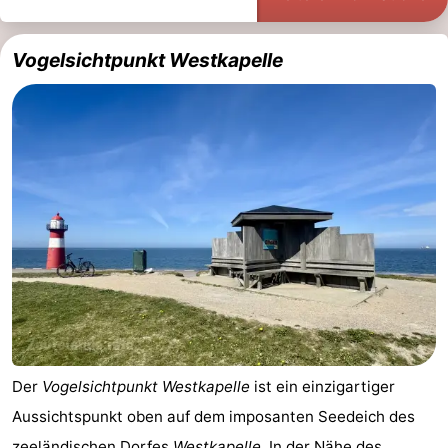
Adressen
Region
Vogelsichtpunkt Westkapelle
Zeeland
Schouwen-
Duiveland
-
Renesse
-
Brouwershaven
-
Bruinisse
-
Zierikzee
-
Der
Vogelsichtpunkt Westkapelle
ist ein einzigartiger
Natur
-
Aussichtspunkt oben auf dem imposanten Seedeich des
Oosterschelde
Burgh
-
zeeländischen Dorfes
Westkapelle
. In der Nähe des