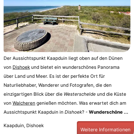
Walcherse
Dishoek
-
bos
Middelburg
Zeeuws-
Vlaanderen
-
Nieuwvliet
-
Der Aussichtspunkt Kaapduin liegt oben auf den Dünen
Sluis
-
von
Dishoek
und bietet ein wunderschönes Panorama
über Land und Meer. Es ist der perfekte Ort für
Cadzand
-
Naturliebhaber, Wanderer und Fotografen, die den
Natur
Wetter
einzigartigen Blick über die
Westerschelde
und die Küste
von
Walcheren
genießen möchten. Was erwartet dich am
Het
Kontakt
Aussichtspunkt Kaapduin in
Dishoek
? -
Wunderschöne ...
Zwin
Kaapduin, Dishoek
Weitere Informationen