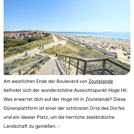
Duinzicht
-
Galgewei
-
Noordzee
-
Resort
Strandpark
-
Vlissingen
Zeeland
Vebenabos
-
Westduin
Hotels
Am westlichen Ende der Boulevard von
Zoutelande
Zimmer
befindet sich der wunderschöne Aussichtspunkt
Hoge Hil
.
Was erwartet dich auf der
Hoge Hil
in
Zoutelande
? Diese
(mit
Lastminutes
Dünenplattform ist einer der schönsten Orte des Dorfes
Frühstück)
Strand
und ein idealer Platz, um die herrliche zeeländische
Landschaft zu genießen. -
Sehen