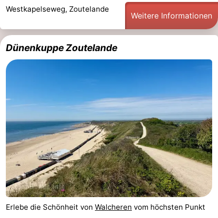
Westkapelseweg, Zoutelande
&
-
Weitere Informationen
tun
Museen
-
Dünenkuppe Zoutelande
Denkmäler
-
Aussichtspunkte
Attraktionen
-
Spielplätze
-
Indoor-
-
Spielplätze
Bowling
Wellness-
Zentren
Dörfer
Erlebe die Schönheit von
Walcheren
vom höchsten Punkt
&
Natur