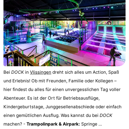
Duinzicht
-
Galgewei
-
Noordzee
-
Resort
Strandpark
-
Vlissingen
Zeeland
Vebenabos
-
Westduin
Hotels
Bei
DOCK
in
Vlissingen
dreht sich alles um Action, Spaß
und Erlebnis! Ob mit Freunden, Familie oder Kollegen –
Zimmer
hier findest du alles für einen unvergesslichen Tag voller
(mit
Lastminutes
Abenteuer. Es ist der Ort für Betriebsausflüge,
Kindergeburtstage, Junggesellenabschiede oder einfach
Frühstück)
Strand
einen gemütlichen Ausflug. Was kannst du bei
DOCK
Sehen
machen? -
Trampolinpark & Airpark:
Springe ...