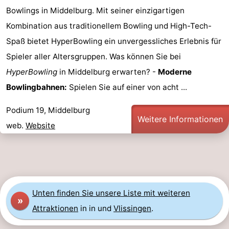
Bowlings in Middelburg. Mit seiner einzigartigen
Städte
Führungen
Kombination aus traditionellem Bowling und High-Tech-
Sport
Spaß bietet HyperBowling ein unvergessliches Erlebnis für
Spieler aller Altersgruppen. Was können Sie bei
-
HyperBowling
in Middelburg erwarten? -
Moderne
Schwimmbader
-
Bowlingbahnen:
Spielen Sie auf einer von acht ...
Radfahren
-
Podium 19, Middelburg
Weitere Informationen
web.
Website
Wandern
-
Reiten
-
Golfplatze
-
Unten finden Sie unsere Liste mit weiteren
Sportangeln
Essen
»
Attraktionen
in in und
Vlissingen
.
und
Einkaufen