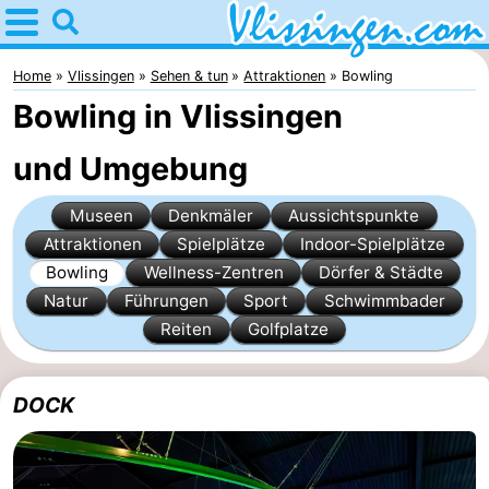
Home
Vlissingen
Home
Vlissingen
Sehen & tun
Attraktionen
Bowling
Bowling in Vlissingen
Tipps
und Umgebung
Für
Museen
Denkmäler
Aussichtspunkte
kindern
Übernachten
Attraktionen
Spielplätze
Indoor-Spielplätze
Appartements
Bowling
Wellness-Zentren
Dörfer & Städte
Natur
Führungen
Sport
Schwimmbader
-
Reiten
Golfplatze
Martina
Campingplätze
DOCK
Ferienhäuser
-