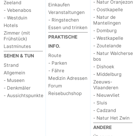
- Natur Oranjezon
Zeeland
Einkaufen
- Oostkapelle
- Vebenabos
Haamstede
Natur
Walcheren
Veranstaltungen
- Natur de
- Westduin
- Ringstechen
Mantelingen
Kop
-
Hotels
Essen und trinken
- Domburg
Zimmer (mit
PRAKTISCHE
van
Veere
-
- Westkapelle
Frühstück)
- Zoutelande
INFO.
Lastminutes
Schouwen
Natur
-
- Natur Walcherse
Route
SEHEN & TUN
bos
- Parken
Strand
Oranjezon
Oostkapelle
-
- Dishoek
- Fähre
Allgemein
- Middelburg
Medizin Adressen
Natur
-
- Museen
Zeeuws-
Forum
Vlaanderen
- Denkmäler
de
Domburg
-
Reisebuchshop
- Nieuwvliet
- Aussichtspunkte
- Sluis
Mantelingen
Westkapelle
-
- Cadzand
- Natur Het Zwin
Zoutelande
-
ANDERE
Natur
-