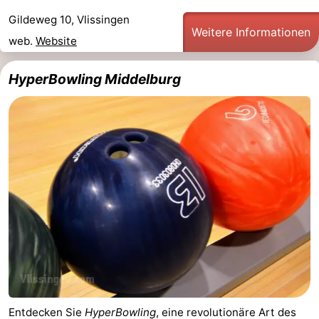
&
-
Gildeweg 10, Vlissingen
Weitere Informationen
web.
Website
tun
Museen
-
HyperBowling Middelburg
Denkmäler
-
Aussichtspunkte
Attraktionen
-
Spielplätze
-
Indoor-
-
Spielplätze
Bowling
Wellness-
Zentren
Dörfer
&
Natur
Entdecken Sie
HyperBowling
, eine revolutionäre Art des