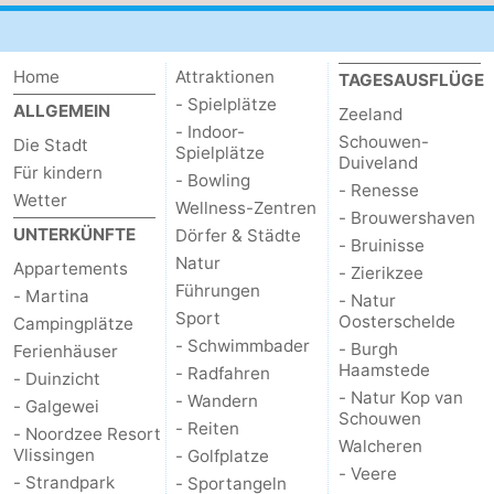
Adressen
Region
Home
Attraktionen
TAGESAUSFLÜGE
Zeeland
- Spielplätze
ALLGEMEIN
Zeeland
- Indoor-
Schouwen-
Schouwen-
Die Stadt
Spielplätze
Duiveland
Für kindern
- Bowling
Duiveland
-
- Renesse
Wetter
Wellness-Zentren
- Brouwershaven
UNTERKÜNFTE
Renesse
-
Dörfer & Städte
- Bruinisse
Natur
Appartements
- Zierikzee
Brouwershaven
-
Führungen
- Martina
- Natur
Sport
Oosterschelde
Campingplätze
Bruinisse
-
- Schwimmbader
- Burgh
Ferienhäuser
Haamstede
- Radfahren
- Duinzicht
Zierikzee
-
- Natur Kop van
- Wandern
- Galgewei
Schouwen
- Reiten
Natur
-
- Noordzee Resort
Walcheren
Vlissingen
- Golfplatze
- Veere
- Strandpark
Oosterschelde
Burgh
-
- Sportangeln