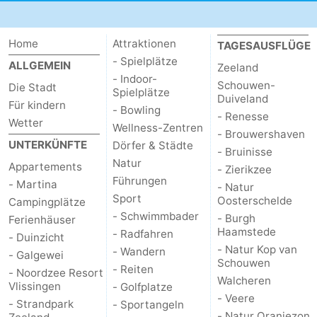
Haamstede
Natur
Walcheren
Home
Attraktionen
TAGESAUSFLÜGE
Kop
-
- Spielplätze
ALLGEMEIN
Zeeland
- Indoor-
Schouwen-
Die Stadt
van
Veere
-
Spielplätze
Duiveland
Für kindern
- Bowling
- Renesse
Schouwen
Natur
-
Wetter
Wellness-Zentren
- Brouwershaven
UNTERKÜNFTE
Dörfer & Städte
Oranjezon
Oostkapelle
-
- Bruinisse
Natur
Appartements
- Zierikzee
Führungen
Natur
-
- Martina
- Natur
Sport
Oosterschelde
Campingplätze
de
Domburg
-
- Schwimmbader
- Burgh
Ferienhäuser
Haamstede
- Radfahren
- Duinzicht
Mantelingen
Westkapelle
-
- Natur Kop van
- Wandern
- Galgewei
Schouwen
- Reiten
- Noordzee Resort
Zoutelande
-
Walcheren
Vlissingen
- Golfplatze
- Veere
- Strandpark
- Sportangeln
Natur
-
- Natur Oranjezon