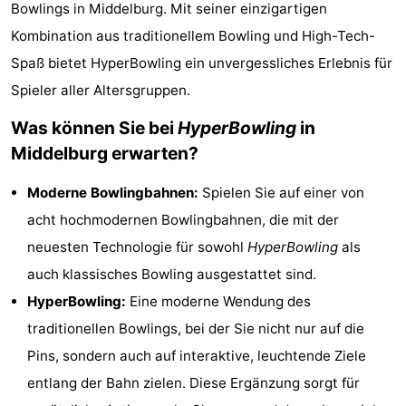
Bowlings in Middelburg. Mit seiner einzigartigen
Duinzicht
-
Kombination aus traditionellem Bowling und High-Tech-
Galgewei
-
Spaß bietet HyperBowling ein unvergessliches Erlebnis für
Spieler aller Altersgruppen.
Noordzee
-
Was können Sie bei
HyperBowling
in
Resort
Strandpark
-
Middelburg erwarten?
Vlissingen
Zeeland
Vebenabos
-
Moderne Bowlingbahnen:
Spielen Sie auf einer von
acht hochmodernen Bowlingbahnen, die mit der
Westduin
Hotels
neuesten Technologie für sowohl
HyperBowling
als
Zimmer
auch klassisches Bowling ausgestattet sind.
HyperBowling:
Eine moderne Wendung des
(mit
Lastminutes
traditionellen Bowlings, bei der Sie nicht nur auf die
Frühstück)
Strand
Pins, sondern auch auf interaktive, leuchtende Ziele
entlang der Bahn zielen. Diese Ergänzung sorgt für
Sehen