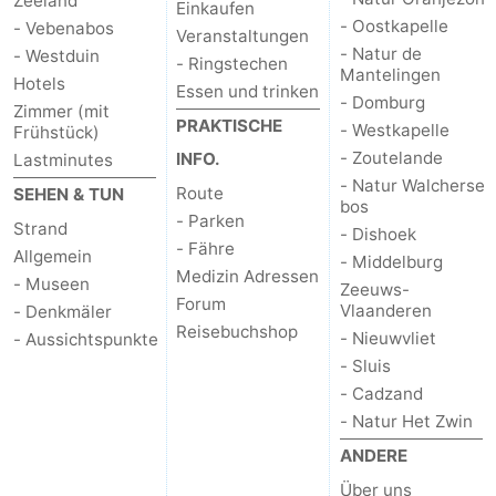
Zeeland
Einkaufen
- Oostkapelle
- Vebenabos
Veranstaltungen
Walcherse
Dishoek
-
- Natur de
- Westduin
- Ringstechen
Mantelingen
Hotels
bos
Middelburg
Zeeuws-
Essen und trinken
- Domburg
Zimmer (mit
PRAKTISCHE
- Westkapelle
Frühstück)
Vlaanderen
-
- Zoutelande
INFO.
Lastminutes
- Natur Walcherse
Nieuwvliet
-
Route
SEHEN & TUN
bos
- Parken
Strand
- Dishoek
Sluis
-
- Fähre
Allgemein
- Middelburg
Medizin Adressen
- Museen
Cadzand
-
Zeeuws-
Forum
Vlaanderen
- Denkmäler
Reisebuchshop
- Nieuwvliet
Natur
Wetter
- Aussichtspunkte
- Sluis
Het
Kontakt
- Cadzand
- Natur Het Zwin
Zwin
ANDERE
Über uns