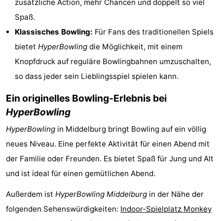
zusätzliche Action, mehr Chancen und doppelt so viel
&
-
Spaß.
Klassisches Bowling:
Für Fans des traditionellen Spiels
tun
Museen
-
bietet
HyperBowling
die Möglichkeit, mit einem
Denkmäler
-
Knopfdruck auf reguläre Bowlingbahnen umzuschalten,
so dass jeder sein Lieblingsspiel spielen kann.
Aussichtspunkte
Attraktionen
Ein originelles Bowling-Erlebnis bei
-
HyperBowling
Spielplätze
-
HyperBowling
in Middelburg bringt Bowling auf ein völlig
neues Niveau. Eine perfekte Aktivität für einen Abend mit
Indoor-
-
der Familie oder Freunden. Es bietet Spaß für Jung und Alt
Spielplätze
Bowling
Wellness-
und ist ideal für einen gemütlichen Abend.
Zentren
Dörfer
Außerdem ist
HyperBowling Middelburg
in der Nähe der
folgenden Sehenswürdigkeiten:
Indoor-Spielplatz Monkey
&
Natur