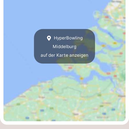
trinken
Ausgehen
Ringstechen
Veranstaltungen
HyperBowling
Middelburg
Praktisch
auf der Karte anzeigen
Forum
Route
-
Parken
Reisebuchshop
-
Fähre
Medizin