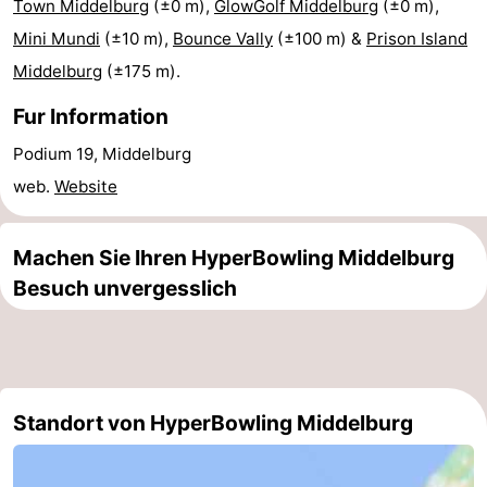
Town Middelburg
(±0 m),
GlowGolf Middelburg
(±0 m),
Städte
Führungen
Mini Mundi
(±10 m),
Bounce Vally
(±100 m) &
Prison Island
Middelburg
(±175 m).
Sport
Fur Information
-
Podium 19, Middelburg
Schwimmbader
-
web.
Website
Radfahren
-
Machen Sie Ihren HyperBowling Middelburg
Wandern
-
Besuch unvergesslich
Reiten
-
Golfplatze
-
Standort von HyperBowling Middelburg
Sportangeln
Essen
und
Einkaufen