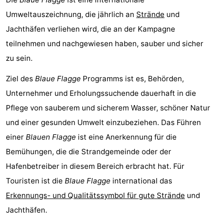
Umweltauszeichnung, die jährlich an
Strände
und
Haamstede
Natur
Walcheren
Jachthäfen verliehen wird, die an der Kampagne
Kop
-
teilnehmen und nachgewiesen haben, sauber und sicher
zu sein.
van
Veere
-
Ziel des
Blaue Flagge
Programms ist es, Behörden,
Schouwen
Natur
-
Unternehmer und Erholungssuchende dauerhaft in die
Oranjezon
Oostkapelle
-
Pflege von sauberem und sicherem Wasser, schöner Natur
und einer gesunden Umwelt einzubeziehen. Das Führen
Natur
-
einer
Blauen Flagge
ist eine Anerkennung für die
de
Domburg
-
Bemühungen, die die Strandgemeinde oder der
Hafenbetreiber in diesem Bereich erbracht hat. Für
Mantelingen
Westkapelle
-
Touristen ist die
Blaue Flagge
international das
Zoutelande
-
Erkennungs- und Qualitätssymbol für gute Strände
und
Jachthäfen.
Natur
-