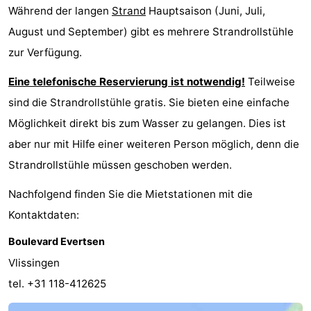
Während der langen
Strand
Hauptsaison (Juni, Juli,
Städte
Führungen
August und September) gibt es mehrere Strandrollstühle
Sport
zur Verfügung.
Eine telefonische Reservierung ist notwendig!
Teilweise
-
sind die Strandrollstühle gratis. Sie bieten eine einfache
Schwimmbader
-
Möglichkeit direkt bis zum Wasser zu gelangen. Dies ist
aber nur mit Hilfe einer weiteren Person möglich, denn die
Radfahren
-
Strandrollstühle müssen geschoben werden.
Wandern
-
Nachfolgend finden Sie die Mietstationen mit die
Reiten
-
Kontaktdaten:
Golfplatze
-
Boulevard Evertsen
Vlissingen
Sportangeln
Essen
tel. +31 118-412625
und
Einkaufen