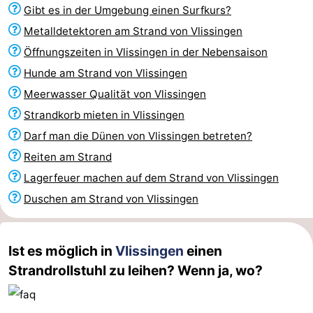
Gibt es in der Umgebung einen Surfkurs?
&
-
Metalldetektoren am Strand von Vlissingen
tun
Museen
-
Öffnungszeiten in Vlissingen in der Nebensaison
Hunde am Strand von Vlissingen
Denkmäler
-
Meerwasser Qualität von Vlissingen
Aussichtspunkte
Attraktionen
Strandkorb mieten in Vlissingen
Darf man die Dünen von Vlissingen betreten?
-
Reiten am Strand
Spielplätze
-
Lagerfeuer machen auf dem Strand von Vlissingen
Duschen am Strand von Vlissingen
Indoor-
-
Spielplätze
Bowling
Wellness-
Ist es möglich in
Vlissingen
einen
Strandrollstuhl zu leihen? Wenn ja, wo?
Zentren
Dörfer
&
Natur