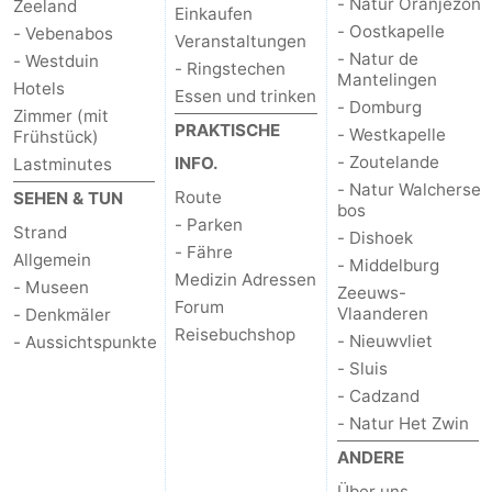
- Natur Oranjezon
Zeeland
Einkaufen
- Oostkapelle
- Vebenabos
Veranstaltungen
- Natur de
- Westduin
- Ringstechen
Mantelingen
Hotels
Essen und trinken
- Domburg
Zimmer (mit
PRAKTISCHE
- Westkapelle
Frühstück)
- Zoutelande
INFO.
Lastminutes
- Natur Walcherse
Route
SEHEN & TUN
bos
- Parken
Strand
- Dishoek
- Fähre
Allgemein
- Middelburg
Medizin Adressen
- Museen
Zeeuws-
Forum
Vlaanderen
- Denkmäler
Reisebuchshop
- Nieuwvliet
- Aussichtspunkte
- Sluis
- Cadzand
- Natur Het Zwin
ANDERE
Über uns