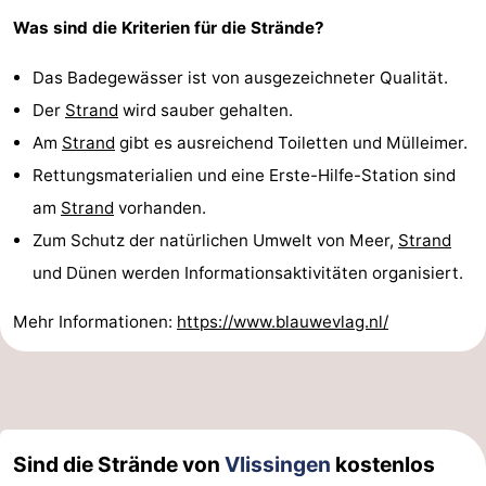
Was sind die Kriterien für die Strände?
Walcherse
Dishoek
-
Das Badegewässer ist von ausgezeichneter Qualität.
bos
Middelburg
Zeeuws-
Der
Strand
wird sauber gehalten.
Vlaanderen
-
Am
Strand
gibt es ausreichend Toiletten und Mülleimer.
Rettungsmaterialien und eine Erste-Hilfe-Station sind
Nieuwvliet
-
am
Strand
vorhanden.
Sluis
-
Zum Schutz der natürlichen Umwelt von Meer,
Strand
und Dünen werden Informationsaktivitäten organisiert.
Cadzand
-
Mehr Informationen:
https://www.blauwevlag.nl/
Natur
Wetter
Het
Kontakt
Zwin
Sind die Strände von
Vlissingen
kostenlos