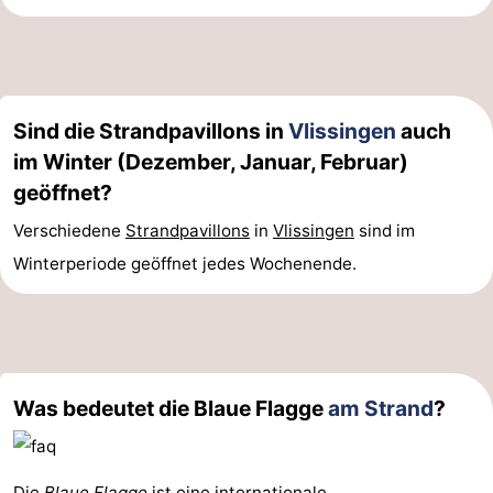
Adressen
Region
Zeeland
Sind die Strandpavillons in
Vlissingen
auch
Schouwen-
im Winter (Dezember, Januar, Februar)
Duiveland
-
geöffnet?
Verschiedene
Strandpavillons
in
Vlissingen
sind im
Renesse
-
Winterperiode geöffnet jedes Wochenende.
Brouwershaven
-
Bruinisse
-
Zierikzee
-
Was bedeutet die Blaue Flagge
am Strand
?
Natur
-
Oosterschelde
Burgh
-
Die
Blaue Flagge
ist eine internationale