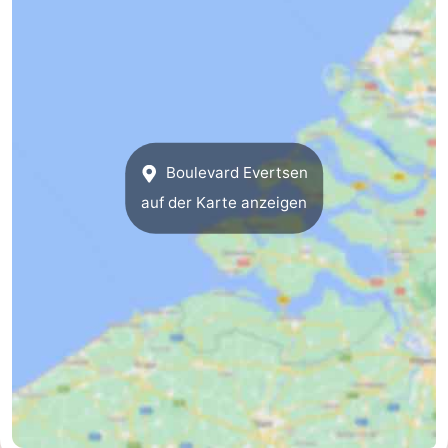
trinken
Ausgehen
Ringstechen
Veranstaltungen
Praktisch
Boulevard Evertsen
auf der Karte anzeigen
Forum
Route
-
Parken
Reisebuchshop
-
Fähre
Medizin