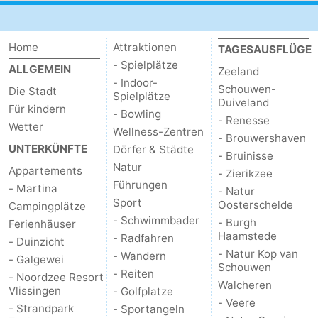
Home
Attraktionen
TAGESAUSFLÜGE
- Spielplätze
ALLGEMEIN
Zeeland
- Indoor-
Schouwen-
Die Stadt
Spielplätze
Duiveland
Für kindern
- Bowling
- Renesse
Wetter
Wellness-Zentren
- Brouwershaven
UNTERKÜNFTE
Dörfer & Städte
- Bruinisse
Natur
Appartements
- Zierikzee
Führungen
- Martina
- Natur
Sport
Oosterschelde
Campingplätze
- Schwimmbader
- Burgh
Ferienhäuser
Haamstede
- Radfahren
- Duinzicht
- Natur Kop van
- Wandern
- Galgewei
Schouwen
- Reiten
- Noordzee Resort
Walcheren
Vlissingen
- Golfplatze
- Veere
- Strandpark
- Sportangeln