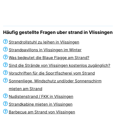
Duinzicht
-
Galgewei
-
Noordzee
-
Häufig gestellte Fragen uber strand in Vlissingen
Resort
Strandpark
-
Strandrollstuhl zu leihen in Vlissingen
Strandpavillons in Vlissingen im Winter
Vlissingen
Zeeland
Vebenabos
-
Was bedeutet die Blaue Flagge am Strand?
Westduin
Hotels
Sind die Strände von Vlissingen kostenlos zugänglich?
Vorschriften für die Sportfischerei vom Strand
Zimmer
Sonnenliege, Windschutz und/oder Sonnenschirm
(mit
Lastminutes
mieten am Strand
Nudistenstrand / FKK in Vlissingen
Frühstück)
Strand
Strandkabine mieten in Vlissingen
Sehen
Barbecue am Strand von Vlissingen