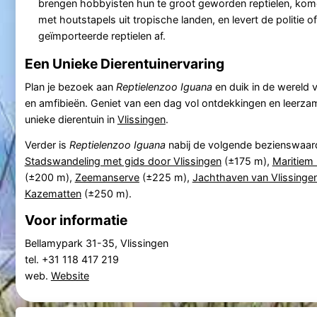
brengen hobbyisten hun te groot geworden reptielen, kom
met houtstapels uit tropische landen, en levert de politie of
geïmporteerde reptielen af.
Een Unieke Dierentuinervaring
Plan je bezoek aan
Reptielenzoo Iguana
en duik in de wereld v
en amfibieën. Geniet van een dag vol ontdekkingen en leerz
unieke dierentuin in
Vlissingen
.
Verder is
Reptielenzoo Iguana
nabij de volgende bezienswaar
Stadswandeling met gids door Vlissingen
(±175 m),
Maritiem
(±200 m),
Zeemanserve
(±225 m),
Jachthaven van Vlissinge
Kazematten
(±250 m).
Voor informatie
Bellamypark 31-35, Vlissingen
tel. +31 118 417 219
web.
Website