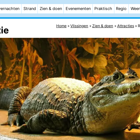
ernachten
Strand
Zien & doen
Evenementen
Praktisch
Regio
Weer
Home
Vlissingen
Zien & doen
Attracties
R
ie