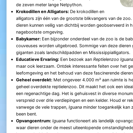
de zeven meter lange Netpython.
Krokodillen en Alligators:
De krokodillen en
alligators zijn één van de grootste blikvangers van de zo
dieren kunnen veilig van dichtbij worden geobserveerd in 
nagebootste omgeving.
Babykamer:
Een bijzonder onderdeel van de zoo is de bab
couveuses worden uitgebroed. Sommige van deze dieren gr
giganten zoals landschildpadden en Mississippialligators.
Educatieve Ervaring:
Een bezoek aan
Reptielenzoo Iguan
maar ook leerzaam. Ontdek interessante feiten over het g
leefomgeving en het behoud van deze fascinerende dieren
Geheel overdekt:
Met ongeveer 4.000 m² aan ruimte is he
geheel overdekte reptielenzoo. Dit maakt het ook een ide
een regenachtige dag. Het is gehuisvest in diverse monum
verspreid over drie verdiepingen en een kelder. Houd er re
vanwege de vele trappen,
Iguana
minder toegankelijk kan zij
been bent.
Opvangcentrum:
Iguana
functioneert als landelijk opvang
waar dieren onder de meest uiteenlopende omstandighed