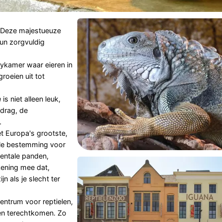
o. Deze majestueuze
hun zorgvuldig
ykamer waar eieren in
oeien uit tot
a
is niet alleen leuk,
edrag, de
.
t Europa's grootste,
ale bestemming voor
entale panden,
kening mee dat,
n als je slecht ter
centrum voor reptielen,
en terechtkomen. Zo