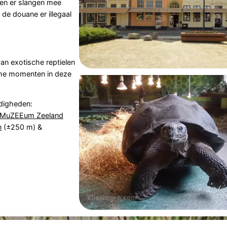
en er slangen mee
 de douane er illegaal
an exotische reptielen
ame momenten in deze
digheden:
 MuZEEum Zeeland
n
(±250 m) &