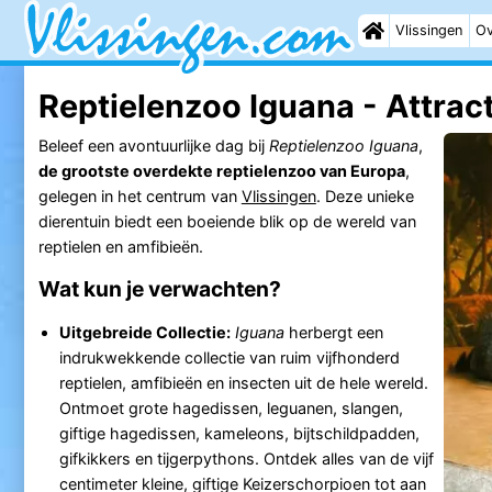
Vlissingen
Ov
Reptielenzoo Iguana - Attract
Beleef een avontuurlijke dag bij
Reptielenzoo Iguana
,
de grootste overdekte reptielenzoo van Europa
,
gelegen in het centrum van
Vlissingen
. Deze unieke
dierentuin biedt een boeiende blik op de wereld van
reptielen en amfibieën.
Wat kun je verwachten?
Uitgebreide Collectie:
Iguana
herbergt een
indrukwekkende collectie van ruim vijfhonderd
reptielen, amfibieën en insecten uit de hele wereld.
Ontmoet grote hagedissen, leguanen, slangen,
giftige hagedissen, kameleons, bijtschildpadden,
gifkikkers en tijgerpythons. Ontdek alles van de vijf
centimeter kleine, giftige Keizerschorpioen tot aan