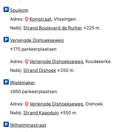
Kop
-
Spuikom
Adres:
Komstraat
, Vlissingen.
van
Veere
-
Nabij:
Strand Boulevard de Ruijter
±225 m.
Schouwen
Natuur
-
Verlengde Dishoekseweg
±170 parkeerplaatsen
Oranjezon
Oostkapelle
-
Adres:
Verlengde Dishoekseweg
, Koudekerke.
Natuur
-
Nabij:
Strand Dishoek
±350 m.
de
Domburg
-
Wielemaker
Mantelingen
Westkapelle
-
±850 parkeerplaatsen
Zoutelande
-
Adres:
Verlengde Dishoekseweg
, Dishoek.
Nabij:
Strand Kaapduin
±550 m.
Natuur
-
Wilhelminastraat
Walcherse
Dishoek
-