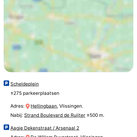
&
Natuur
Steden
Rondleidingen
Sporten
-
Zwembaden
-
Fietsen
-
Scheldeplein
Wandelen
-
±275 parkeerplaatsen
Paardrijden
-
Adres:
Hellingbaan
, Vlissingen.
Nabij:
Strand Boulevard de Ruijter
±500 m.
Golfbanen
Eten
Aagje Dekenstraat / Arsenaal 2
en
Ringrijden