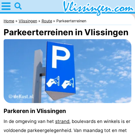
Home
Vlissingen
Home
Vlissingen
Route
Parkeerterreinen
Parkeerterreinen in Vlissingen
Tips
Voor
kinderen
Overnachten
Appartementen
-
Martina
Bed
Parkeren in Vlissingen
(&
Campings
In de omgeving van het
strand
, boulevards en winkels is er
breakfasts)
Hotels
voldoende parkeergelegenheid. Van maandag tot en met