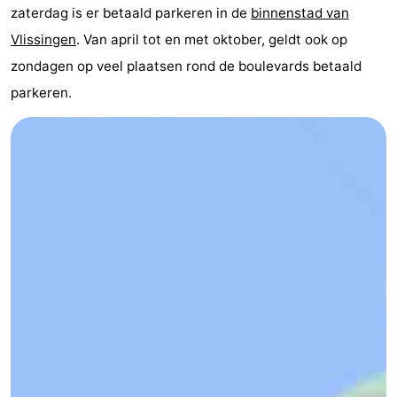
zaterdag is er betaald parkeren in de
binnenstad van
Vakantiehuizen
Vlissingen
. Van april tot en met oktober, geldt ook op
-
zondagen op veel plaatsen rond de boulevards betaald
parkeren.
Duinzicht
-
Galgewei
-
Noordzee
-
Resort
Strandpark
-
Vlissingen
Zeeland
Vebenabos
-
Westduin
Last
minutes
Strand
Zien