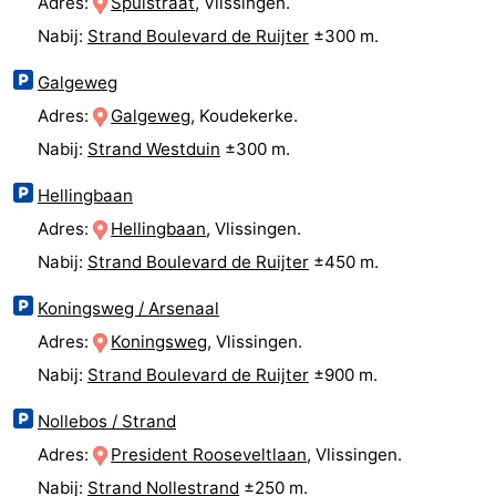
Adres:
Spuistraat
, Vlissingen.
Zeeland
Nabij:
Strand Boulevard de Ruijter
±300 m.
Galgeweg
Schouwen-
Adres:
Galgeweg
, Koudekerke.
Duiveland
-
Nabij:
Strand Westduin
±300 m.
Renesse
-
Hellingbaan
Adres:
Hellingbaan
, Vlissingen.
Brouwershaven
-
Nabij:
Strand Boulevard de Ruijter
±450 m.
Bruinisse
-
Koningsweg / Arsenaal
Zierikzee
-
Adres:
Koningsweg
, Vlissingen.
Nabij:
Strand Boulevard de Ruijter
±900 m.
Natuur
-
Nollebos / Strand
Oosterschelde
Burgh
-
Adres:
President Rooseveltlaan
, Vlissingen.
Haamstede
Natuur
Walcheren
Nabij:
Strand Nollestrand
±250 m.