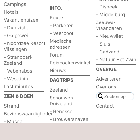
Campings
- Dishoek
INFO.
Hotels
- Middelburg
Route
Vakantiehuizen
Zeeuws-
- Parkeren
- Duinzicht
Vlaanderen
- Veerboot
- Galgewei
- Nieuwvliet
Medische
- Noordzee Resort
- Sluis
adressen
Vlissingen
- Cadzand
Forum
- Strandpark
- Natuur Het Zwin
Reisboekenwinkel
Zeeland
OVERIGE
Nieuws
- Vebenabos
- Westduin
Adverteren
DAGTRIPS
Last minutes
Over ons
Zeeland
ZIEN & DOEN
Schouwen-
Duiveland
Strand
Contact
- Renesse
Bezienswaardigheden
- Brouwershaven
- Musea
- Bruinisse
- Monumenten
- Zierikzee
- Uitkijkpunten