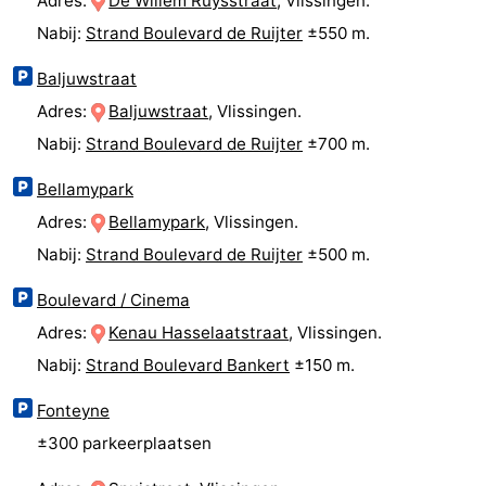
Adres:
De Willem Ruysstraat
, Vlissingen.
drinken
Evenementen
Nabij:
Strand Boulevard de Ruijter
±550 m.
Baljuwstraat
Praktisch
Adres:
Baljuwstraat
, Vlissingen.
Forum
Nabij:
Strand Boulevard de Ruijter
±700 m.
Route
Bellamypark
Adres:
Bellamypark
, Vlissingen.
-
Nabij:
Strand Boulevard de Ruijter
±500 m.
Parkeren
Veerboot
Boulevard / Cinema
Reisboekenwinkel
Adres:
Kenau Hasselaatstraat
, Vlissingen.
Nabij:
Strand Boulevard Bankert
±150 m.
Nieuws
Fonteyne
Medische
±300 parkeerplaatsen
adressen
Regio