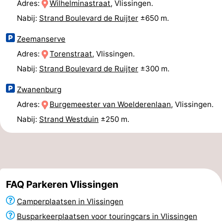
Adres:
Wilhelminastraat
, Vlissingen.
bos
Middelburg
Zeeuws-
Nabij:
Strand Boulevard de Ruijter
±650 m.
Zeemanserve
Vlaanderen
-
Adres:
Torenstraat
, Vlissingen.
Nieuwvliet
-
Nabij:
Strand Boulevard de Ruijter
±300 m.
Sluis
-
Zwanenburg
Adres:
Burgemeester van Woelderenlaan
, Vlissingen.
Cadzand
-
Nabij:
Strand Westduin
±250 m.
Natuur
Weer
Het
Contact
Zwin
FAQ Parkeren Vlissingen
Camperplaatsen in Vlissingen
Busparkeerplaatsen voor touringcars in Vlissingen