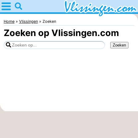
Home
Vlissingen
Home
Vlissingen
Zoeken
Zoeken op Vlissingen.com
Tips
Voor
kinderen
Overnachten
Appartementen
-
Martina
Bed
(&
Campings
breakfasts)
Hotels