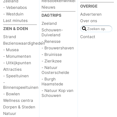
Reisboekenwinkel
Zeeland
OVERIGE
Nieuws
- Vebenabos
&
Natuur
- Westduin
Adverteren
DAGTRIPS
Steden
Rondleidingen
Last minutes
Over ons
Zeeland
ZIEN & DOEN
Schouwen-
Sporten
Duiveland
Strand
Contact
- Renesse
-
Bezienswaardigheden
- Brouwershaven
- Musea
Zwembaden
-
- Bruinisse
- Monumenten
- Zierikzee
- Uitkijkpunten
Fietsen
-
- Natuur
Attracties
Oosterschelde
- Speeltuinen
Wandelen
-
- Burgh
-
Haamstede
Binnenspeeltuinen
Paardrijden
-
- Natuur Kop van
- Bowlen
Schouwen
Wellness centra
Golfbanen
Eten
Dorpen & Steden
en
Ringrijden
Natuur