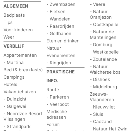
- Zwembaden
- Veere
ALGEMEEN
&
Bezienswaardigheden
- Fietsen
- Natuur
Badplaats
Oranjezon
- Wandelen
doen
-
Tips
- Oostkapelle
- Paardrijden
Voor kinderen
- Natuur de
- Golfbanen
Musea
-
Weer
Mantelingen
Eten en drinken
- Domburg
VERBLIJF
Monumenten
-
Natuur
- Westkapelle
Appartementen
Evenementen
- Zoutelande
Uitkijkpunten
Attracties
- Martina
- Ringrijden
- Natuur
Bed (& breakfasts)
PRAKTISCHE
Walcherse bos
-
Campings
- Dishoek
INFO.
Hotels
Speeltuinen
-
- Middelburg
Route
Vakantiehuizen
Zeeuws-
- Parkeren
- Duinzicht
Vlaanderen
Binnenspeeltuinen
-
- Veerboot
- Galgewei
- Nieuwvliet
Medische
Bowlen
Wellness
- Noordzee Resort
- Sluis
adressen
Vlissingen
- Cadzand
Forum
centra
Dorpen
- Strandpark
- Natuur Het Zwin