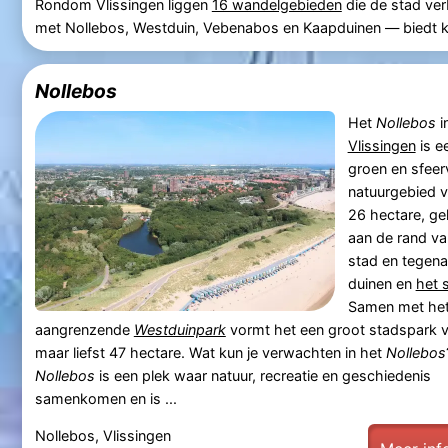
Rondom Vlissingen liggen
16 wandelgebieden
die de stad ver
met Nollebos, Westduin, Vebenabos en Kaapduinen — biedt k
Nollebos
Het
Nollebos
i
Vlissingen
is e
groen en sfeer
natuurgebied v
26 hectare, ge
aan de rand va
stad en tegen
duinen en
het 
Samen met he
aangrenzende
Westduinpark
vormt het een groot stadspark 
maar liefst 47 hectare. Wat kun je verwachten in het
Nollebos
Nollebos
is een plek waar natuur, recreatie en geschiedenis
samenkomen en is ...
Nollebos, Vlissingen