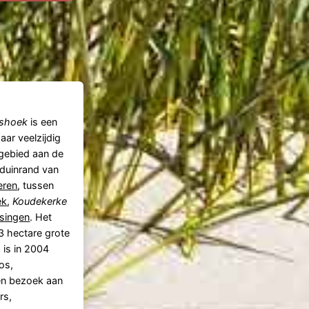
ishoek
is een
aar veelzijdig
gebied aan de
duinrand van
eren
, tussen
ek
,
Koudekerke
ssingen
. Het
3 hectare grote
 is in 2004
os,
en bezoek aan
rs,