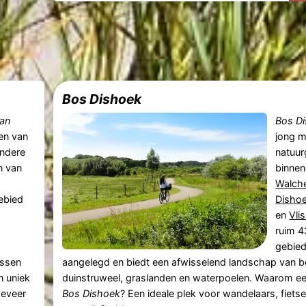
Bos Dishoek
van
Bos D
en van
jong m
ondere
natuur
n van
binnen
Walch
ebied
Disho
en
Vli
ruim 4
gebied
ossen
aangelegd en biedt een afwisselend landschap van b
n uniek
duinstruweel, graslanden en waterpoelen. Waarom e
geveer
Bos Dishoek
? Een ideale plek voor wandelaars, fietse