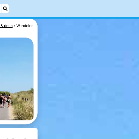
 & doen
Wandelen