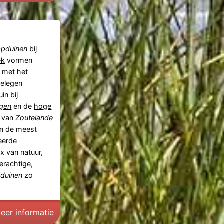
apduinen
bij
ek
vormen
 met het
gelegen
uin
bij
ngen
en de
hoge
n van
Zoutelande
an de meest
eerde
ix van natuur,
derachtige,
duinen
zo
eer informatie