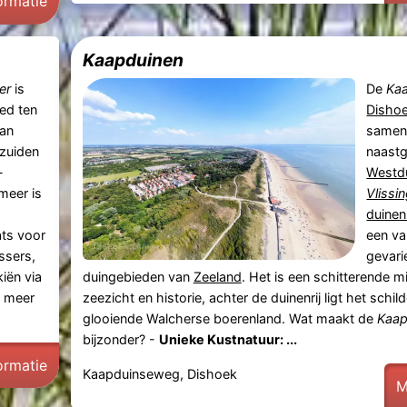
ormatie
Kaapduinen
er
is
De
Ka
ed ten
Disho
an
samen
zuiden
naast
-
Westd
meer is
Vlissi
duine
ts voor
een v
issers,
gevari
iën via
duingebieden van
Zeeland
. Het is een schitterende m
t meer
zeezicht en historie, achter de duinenrij ligt het schil
glooiende Walcherse boerenland. Wat maakt de
Kaap
bijzonder? -
Unieke Kustnatuur: ...
ormatie
Kaapduinseweg, Dishoek
M