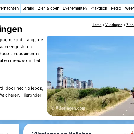
ernachten
Strand
Zien & doen
Evenementen
Praktisch
Regio
Weer
Home
Vlissingen
Zien
ingen
groene kant. Langs de
 aaneengesloten
Zoutelanseduinen in
aal en meeuw om het
d, door het Nollebos,
Walcheren. Hieronder