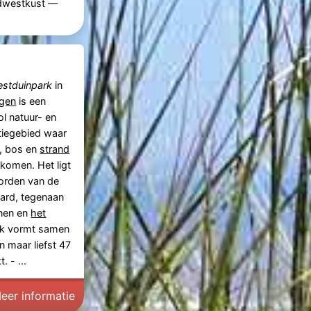
idwestkust —
stduinpark
in
ngen
is een
ol natuur- en
tiegebied waar
, bos en
strand
omen. Het ligt
orden van de
ard, tegenaan
nen en
het
rk vormt samen
 maar liefst 47
 - ...
eer informatie