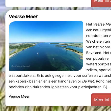
Meer inf
Veerse Meer
Het
Veerse Me
een natuurgebi
noordoosten v
Walcheren
ten 
van het Noord
Beveland. Het 
een populaire
watersportplaa
zeilers, sportv
en sportduikers. Er is ook gelegenheid voor surfen en watersk
een kabelskibaan en er is een kanohaven bij
De Piet
. Rond he
bevinden zich duizenden ligplaatsen voor plezierjachten. Bij ...
Veerse Meer
Meer inf