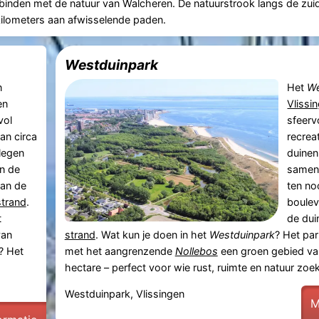
binden met de natuur van Walcheren. De natuurstrook langs de zu
ilometers aan afwisselende paden.
Westduinpark
n
Het
We
en
Vlissi
vol
sfeerv
an circa
recrea
legen
duinen
n de
samenk
aan de
ten no
strand
.
boulev
t
de dui
van
strand
. Wat kun je doen in het
Westduinpark
? Het pa
? Het
met het aangrenzende
Nollebos
een groen gebied van
hectare – perfect voor wie rust, ruimte en natuur zoekt.
Westduinpark, Vlissingen
M