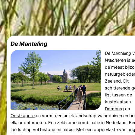
De Manteling
De Manteling 
Walcheren
is e
de meest bijz
natuurgebiede
Zeeland
. Dit
schitterende g
ligt tussen de
kustplaatsen
Domburg
en
Oostkapelle
en vormt een uniek landschap waar duinen en b
elkaar ontmoeten. Een zeldzame combinatie in Nederland. Ee
landschap vol historie en natuur Met een oppervlakte van on