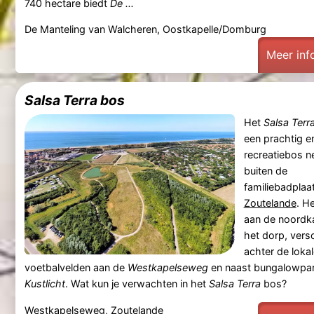
740 hectare biedt
De ...
De Manteling van Walcheren, Oostkapelle/Domburg
Meer inf
Salsa Terra bos
Het
Salsa Terr
een prachtig en
recreatiebos n
buiten de
familiebadplaa
Zoutelande
. He
aan de noordk
het dorp, vers
achter de lokal
voetbalvelden aan de
Westkapelseweg
en naast bungalowpa
Kustlicht
. Wat kun je verwachten in het
Salsa Terra
bos?
Westkapelseweg, Zoutelande