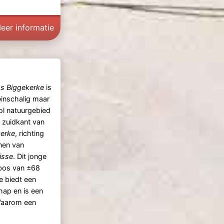
eer informatie
s Biggekerke
is
einschalig maar
ol natuurgebied
 zuidkant van
kerke
, richting
nen van
isse
. Dit jonge
bos van ±68
e biedt een
hap en is een
 Waarom een