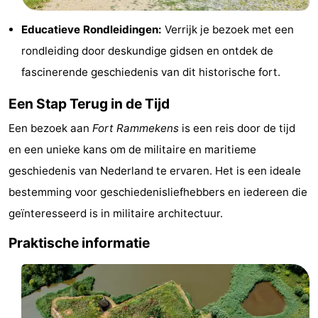
drinken
Evenementen
Educatieve Rondleidingen:
Verrijk je bezoek met een
rondleiding door deskundige gidsen en ontdek de
Praktisch
fascinerende geschiedenis van dit historische fort.
Forum
Een Stap Terug in de Tijd
Route
Een bezoek aan
Fort Rammekens
is een reis door de tijd
-
en een unieke kans om de militaire en maritieme
geschiedenis van Nederland te ervaren. Het is een ideale
Parkeren
Veerboot
bestemming voor geschiedenisliefhebbers en iedereen die
Reisboekenwinkel
geïnteresseerd is in militaire architectuur.
Praktische informatie
Nieuws
Medische
adressen
Regio