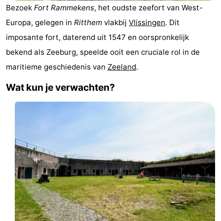
Bezoek
Fort Rammekens
, het oudste zeefort van West-
Vakantiehuizen
Europa, gelegen in
Ritthem
vlakbij
Vlissingen
. Dit
-
imposante fort, daterend uit 1547 en oorspronkelijk
bekend als Zeeburg, speelde ooit een cruciale rol in de
Duinzicht
-
maritieme geschiedenis van
Zeeland
.
Galgewei
-
Wat kun je verwachten?
Noordzee
-
Resort
Strandpark
-
Vlissingen
Zeeland
Vebenabos
-
Westduin
Last
minutes
Strand
Zien