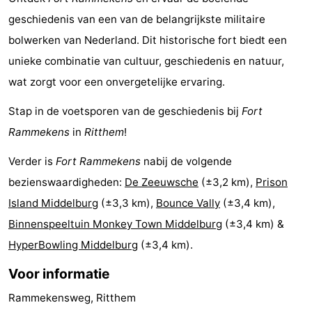
geschiedenis van een van de belangrijkste militaire
Kop
-
bolwerken van Nederland. Dit historische fort biedt een
van
Veere
-
unieke combinatie van cultuur, geschiedenis en natuur,
wat zorgt voor een onvergetelijke ervaring.
Schouwen
Natuur
-
Stap in de voetsporen van de geschiedenis bij
Fort
Oranjezon
Oostkapelle
-
Rammekens
in
Ritthem
!
Natuur
-
Verder is
Fort Rammekens
nabij de volgende
de
Domburg
-
bezienswaardigheden:
De Zeeuwsche
(±3,2 km),
Prison
Island Middelburg
(±3,3 km),
Bounce Vally
(±3,4 km),
Mantelingen
Westkapelle
-
Binnenspeeltuin Monkey Town Middelburg
(±3,4 km) &
Zoutelande
-
HyperBowling Middelburg
(±3,4 km).
Voor informatie
Natuur
-
Rammekensweg, Ritthem
Walcherse
Dishoek
-