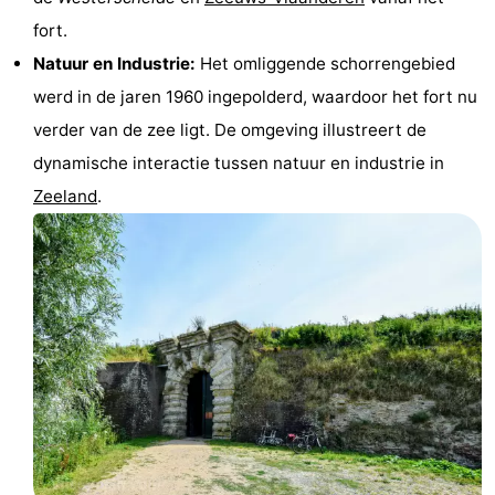
fort.
&
Natuur
Natuur en Industrie:
Het omliggende schorrengebied
Steden
Rondleidingen
werd in de jaren 1960 ingepolderd, waardoor het fort nu
verder van de zee ligt. De omgeving illustreert de
Sporten
dynamische interactie tussen natuur en industrie in
-
Zeeland
.
Zwembaden
-
Fietsen
-
Wandelen
-
Paardrijden
-
Golfbanen
Eten
en
Ringrijden