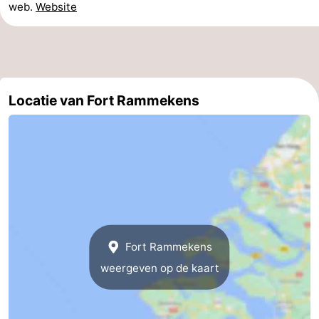
web.
Website
bos
Middelburg
Zeeuws-
Vlaanderen
-
Nieuwvliet
-
Locatie van Fort Rammekens
Sluis
-
Cadzand
-
Natuur
Weer
Het
Contact
Fort Rammekens
Zwin
weergeven op de kaart