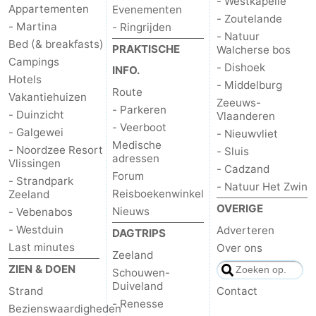
- Westkapelle
Appartementen
Evenementen
- Zoutelande
- Martina
- Ringrijden
- Natuur
Bed (& breakfasts)
PRAKTISCHE
Walcherse bos
Campings
- Dishoek
INFO.
Hotels
- Middelburg
Route
Vakantiehuizen
Zeeuws-
- Parkeren
- Duinzicht
Vlaanderen
- Veerboot
- Galgewei
- Nieuwvliet
Medische
- Noordzee Resort
- Sluis
adressen
Vlissingen
- Cadzand
Forum
- Strandpark
- Natuur Het Zwin
Reisboekenwinkel
Zeeland
OVERIGE
Nieuws
- Vebenabos
- Westduin
Adverteren
DAGTRIPS
Last minutes
Over ons
Zeeland
ZIEN & DOEN
Schouwen-
Duiveland
Strand
Contact
- Renesse
Bezienswaardigheden