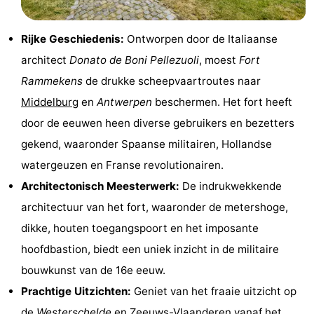
&
Bezienswaardigheden
Rijke Geschiedenis:
Ontworpen door de Italiaanse
doen
-
architect
Donato de Boni Pellezuoli
, moest
Fort
Rammekens
de drukke scheepvaartroutes naar
Musea
-
Middelburg
en
Antwerpen
beschermen. Het fort heeft
Monumenten
-
door de eeuwen heen diverse gebruikers en bezetters
gekend, waaronder Spaanse militairen, Hollandse
Uitkijkpunten
Attracties
watergeuzen en Franse revolutionairen.
-
Architectonisch Meesterwerk:
De indrukwekkende
architectuur van het fort, waaronder de metershoge,
Speeltuinen
-
dikke, houten toegangspoort en het imposante
Binnenspeeltuinen
-
hoofdbastion, biedt een uniek inzicht in de militaire
bouwkunst van de 16e eeuw.
Bowlen
Wellness
Prachtige Uitzichten:
Geniet van het fraaie uitzicht op
centra
Dorpen
de
Westerschelde
en
Zeeuws-Vlaanderen
vanaf het