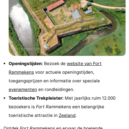
Zeeland
Schouwen-
Duiveland
-
Renesse
-
Brouwershaven
-
Openingstijden:
Bezoek de
website van Fort
Rammekens
voor actuele openingstijden,
Bruinisse
-
toegangsprijzen en informatie over speciale
Zierikzee
-
evenementen
en rondleidingen.
Toeristische Trekpleister:
Met jaarlijks ruim 12.000
Natuur
-
bezoekers is
Fort Rammekens
een belangrijke
Oosterschelde
Burgh
-
toeristische attractie in
Zeeland
.
Haamstede
Natuur
Walcheren
Ontdek
Fort Rammekens
en ervaar de boeiende