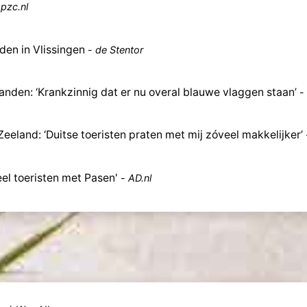
-
pzc.nl
den in Vlissingen
-
de Stentor
nden: ‘Krankzinnig dat er nu overal blauwe vlaggen staan’
-
Zeeland: ‘Duitse toeristen praten met mij zóveel makkelijker’
eel toeristen met Pasen'
-
AD.nl