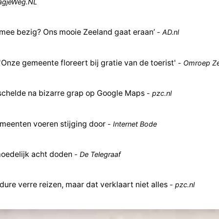
agjeWeg.NL
 mee bezig? Ons mooie Zeeland gaat eraan’
-
AD.nl
'Onze gemeente floreert bij gratie van de toerist'
-
Omroep Ze
schelde na bizarre grap op Google Maps
-
pzc.nl
emeenten voeren stijging door
-
Internet Bode
moedelijk acht doden
-
De Telegraaf
dure verre reizen, maar dat verklaart niet alles
-
pzc.nl