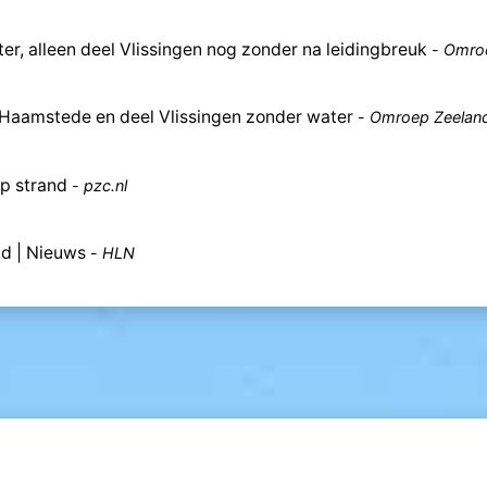
 alleen deel Vlissingen nog zonder na leidingbreuk
-
Omroe
-Haamstede en deel Vlissingen zonder water
-
Omroep Zeelan
p strand
-
pzc.nl
nd | Nieuws
-
HLN