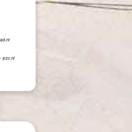
ad.nl
-
pzc.nl