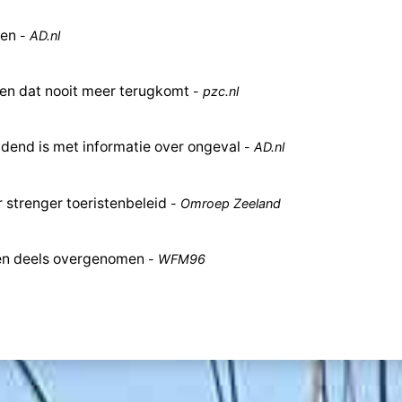
gen
-
AD.nl
gen dat nooit meer terugkomt
-
pzc.nl
dend is met informatie over ongeval
-
AD.nl
 strenger toeristenbeleid
-
Omroep Zeeland
gen deels overgenomen
-
WFM96