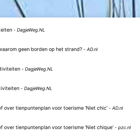
eiten
-
DagjeWeg.NL
waarom geen borden op het strand?
-
AD.nl
iviteiten
-
DagjeWeg.NL
viteiten
-
DagjeWeg.NL
 over tienpuntenplan voor toerisme ‘Niet chic’
-
AD.nl
 over tienpuntenplan voor toerisme ‘Niet chique’
-
pzc.nl