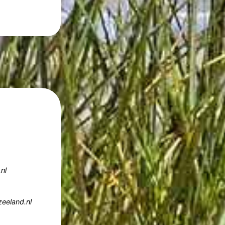
nl
eeland.nl