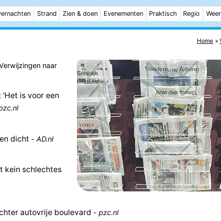
ernachten
Strand
Zien & doen
Evenementen
Praktisch
Regio
Weer
Home
 Verwijzingen naar
 ‘Het is voor een
pzc.nl
gen dicht
-
AD.nl
bt kein schlechtes
hter autovrije boulevard
-
pzc.nl