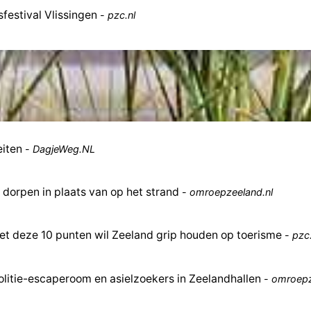
festival Vlissingen
-
pzc.nl
eiten
-
DagjeWeg.NL
dorpen in plaats van op het strand
-
omroepzeeland.nl
 met deze 10 punten wil Zeeland grip houden op toerisme
-
pzc.
itie-escaperoom en asielzoekers in Zeelandhallen
-
omroepz