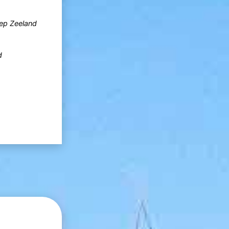
p Zeeland
d