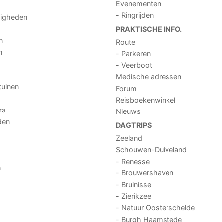
Evenementen
- Ringrijden
digheden
PRAKTISCHE INFO.
n
Route
n
- Parkeren
- Veerboot
Medische adressen
tuinen
Forum
Reisboekenwinkel
ra
Nieuws
den
DAGTRIPS
Zeeland
n
Schouwen-Duiveland
- Renesse
n
- Brouwershaven
- Bruinisse
- Zierikzee
- Natuur Oosterschelde
- Burgh Haamstede