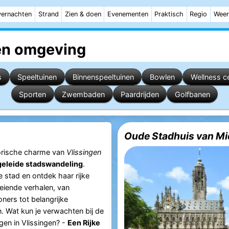
ernachten
Strand
Zien & doen
Evenementen
Praktisch
Regio
Weer
n omgeving
s
Speeltuinen
Binnenspeeltuinen
Bowlen
Wellness c
Sporten
Zwembaden
Paardrijden
Golfbanen
Oude Stadhuis van Mi
torische charme van
Vlissingen
eleide stadswandeling
.
 stad en ontdek haar rijke
eiende verhalen, van
ers tot belangrijke
. Wat kun je verwachten bij de
en in Vlissingen? -
Een Rijke