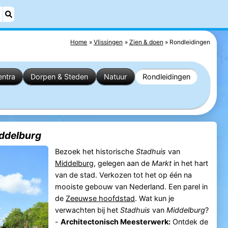
Home
Vlissingen
Zien & doen
Rondleidingen
entra
Dorpen & Steden
Natuur
Rondleidingen
ddelburg
Bezoek het historische
Stadhuis
van
Middelburg
, gelegen aan de
Markt
in het hart
van de stad. Verkozen tot het op één na
mooiste gebouw van Nederland. Een parel in
de
Zeeuwse hoofdstad
. Wat kun je
verwachten bij het
Stadhuis
van
Middelburg
?
-
Architectonisch Meesterwerk:
Ontdek de