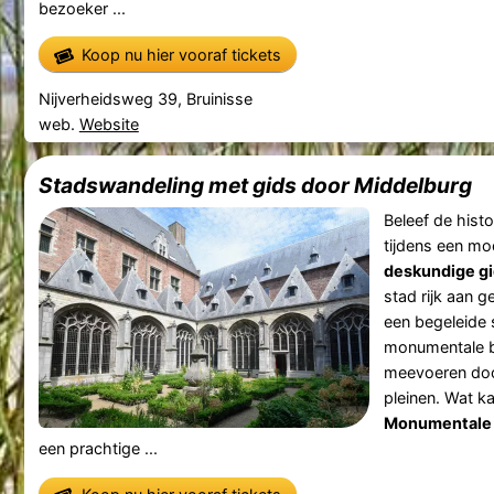
bezoeker ...
Koop nu hier vooraf tickets
Nijverheidsweg 39, Bruinisse
web.
Website
Stadswandeling met gids door Middelburg
Beleef de hist
tijdens een m
deskundige g
stad rijk aan g
een begeleide 
monumentale bi
meevoeren doo
pleinen. Wat k
Monumentale 
een prachtige ...