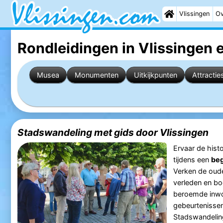
Vlissingen
Ov
Rondleidingen in Vlissingen
e
Musea
Monumenten
Uitkijkpunten
Attractie
Stadswandeling met gids door Vlissingen
Ervaar de his
tijdens een
beg
Verken de oude
verleden en bo
beroemde inwon
gebeurtenissen
Stadswandeling