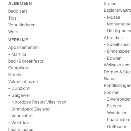
Strand
ALGEMEEN
Bezienswaar
Badplaats
- Musea
Tips
- Monumente
Voor kinderen
- Uitkijkpunte
Weer
Attracties
VERBLIJF
- Speeltuinen
Appartementen
- Binnenspeel
- Martina
- Bowlen
Bed (& breakfasts)
Wellness cent
Campings
Dorpen & Ste
Hotels
Natuur
Vakantiehuizen
Rondleidinge
- Duinzicht
Sporten
- Galgewei
- Zwembade
- Noordzee Resort Vlissingen
- Fietsen
- Strandpark Zeeland
- Wandelen
- Vebenabos
- Paardrijden
- Westduin
- Golfbanen
Last minutes