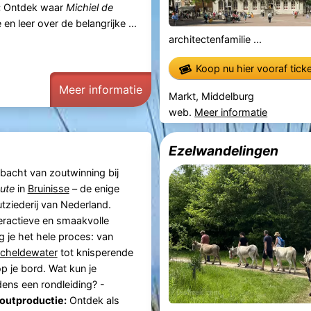
:
Ontdek waar
Michiel de
n leer over de belangrijke ...
architectenfamilie ...
Koop nu hier vooraf tick
Meer informatie
Markt, Middelburg
web.
Meer informatie
Ezelwandelingen
acht van zoutwinning bij
ute
in
Bruinisse
– de enige
utziederij van Nederland.
teractieve en smaakvolle
g je het hele proces: van
cheldewater
tot knisperende
op je bord. Wat kun je
dens een rondleiding? -
Zoutproductie:
Ontdek als