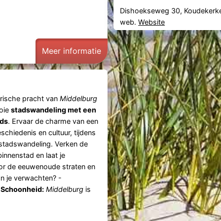
Dishoekseweg 30, Koudekerk
web.
Website
Meer informatie
orische pracht van
Middelburg
ooie
stadswandeling met een
ids
. Ervaar de charme van een
eschiedenis en cultuur, tijdens
stadswandeling. Verken de
nnenstad en laat je
r de eeuwenoude straten en
an je verwachten? -
Schoonheid:
Middelburg
is