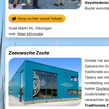
Geschiedenis
Ruyter
woonde e
Koop nu hier vooraf tickets
Oude Markt 45, Vlissingen
web.
Meer informatie
Zeeuwsche Zoute
Ontdek het amb
Zeeuwsche Zo
traditionele zo
Tijdens een in
rondleiding vol
helder
Oosters
zoutkristallen 
verwachten tij
Traditionele 