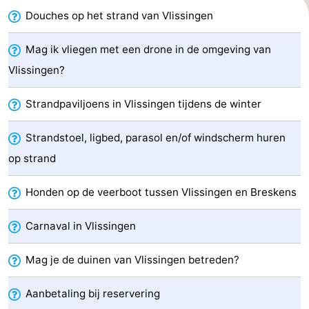
Douches op het strand van Vlissingen
&
Bezienswaardigheden
doen
-
Mag ik vliegen met een drone in de omgeving van
Vlissingen?
Musea
-
Strandpaviljoens in Vlissingen tijdens de winter
Monumenten
-
Strandstoel, ligbed, parasol en/of windscherm huren
Uitkijkpunten
Attracties
op strand
-
Honden op de veerboot tussen Vlissingen en Breskens
Speeltuinen
-
Carnaval in Vlissingen
Binnenspeeltuinen
-
Mag je de duinen van Vlissingen betreden?
Bowlen
Wellness
Aanbetaling bij reservering
centra
Dorpen