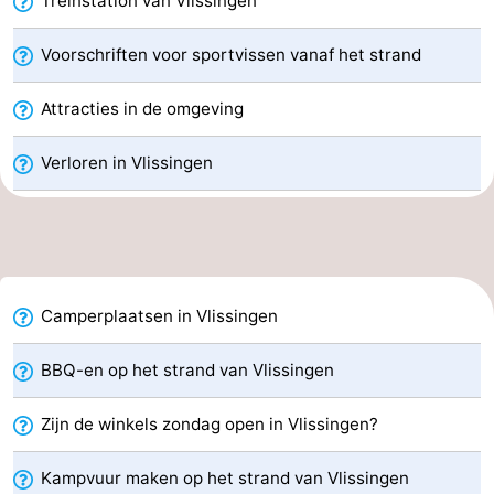
Treinstation van Vlissingen
drinken
Evenementen
Voorschriften voor sportvissen vanaf het strand
Praktisch
Attracties in de omgeving
Forum
Verloren in Vlissingen
Route
-
Parkeren
Veerboot
Camperplaatsen in Vlissingen
Reisboekenwinkel
BBQ-en op het strand van Vlissingen
Nieuws
Zijn de winkels zondag open in Vlissingen?
Medische
Kampvuur maken op het strand van Vlissingen
adressen
Regio