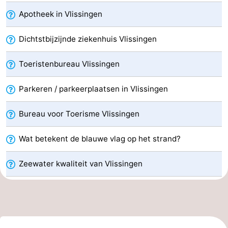
Apotheek in Vlissingen
Kop
-
Dichtstbijzijnde ziekenhuis Vlissingen
van
Veere
-
Schouwen
Natuur
-
Toeristenbureau Vlissingen
Oranjezon
Oostkapelle
-
Parkeren / parkeerplaatsen in Vlissingen
Natuur
-
Bureau voor Toerisme Vlissingen
de
Domburg
-
Wat betekent de blauwe vlag op het strand?
Mantelingen
Westkapelle
-
Zeewater kwaliteit van Vlissingen
Zoutelande
-
Natuur
-
Walcherse
Dishoek
-