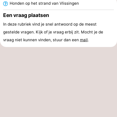
Honden op het strand van Vlissingen
bos
Middelburg
Zeeuws-
Een vraag plaatsen
Vlaanderen
-
In deze rubriek vind je snel antwoord op de meest
gestelde vragen. Kijk of je vraag erbij zit. Mocht je de
Nieuwvliet
-
vraag niet kunnen vinden, stuur dan een
mail
.
Sluis
-
Cadzand
-
Natuur
Weer
Het
Contact
Zwin