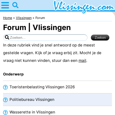
Home
Vlissingen
Home
Vlissingen
Forum
Forum | Vlissingen
Tips
Voor
In deze rubriek vind je snel antwoord op de meest
kinderen
Overnachten
gestelde vragen. Kijk of je vraag erbij zit. Mocht je de
vraag niet kunnen vinden, stuur dan een
mail
.
Appartementen
Onderwerp
-
Martina
Bed
Toeristenbelasting Vlissingen 2026
(&
Campings
Politiebureau Vlissingen
breakfasts)
Hotels
Wasserette in Vlissingen