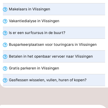
Vakantiehuizen
Makelaars in Vlissingen
-
Vakantiedialyse in Vlissingen
Duinzicht
-
Is er een surfcursus in de buurt?
Galgewei
-
Busparkeerplaatsen voor touringcars in Vlissingen
Noordzee
-
Betalen in het openbaar vervoer naar Vlissingen
Resort
Strandpark
-
Gratis parkeren in Vlissingen
Vlissingen
Zeeland
Vebenabos
-
Gasflessen wisselen, vullen, huren of kopen?
Westduin
Last
minutes
Strand
Zien