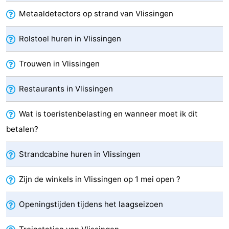
Metaaldetectors op strand van Vlissingen
&
Natuur
Steden
Rondleidingen
Rolstoel huren in Vlissingen
Sporten
Trouwen in Vlissingen
-
Restaurants in Vlissingen
Zwembaden
-
Wat is toeristenbelasting en wanneer moet ik dit
betalen?
Fietsen
-
Wandelen
-
Strandcabine huren in Vlissingen
Paardrijden
-
Zijn de winkels in Vlissingen op 1 mei open ?
Golfbanen
Eten
Openingstijden tijdens het laagseizoen
en
Ringrijden