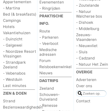
Appartementen
Evenementen
- Zoutelande
- Martina
- Ringrijden
- Natuur
Bed (& breakfasts)
PRAKTISCHE
Walcherse bos
Campings
- Dishoek
INFO.
Hotels
- Middelburg
Route
Vakantiehuizen
Zeeuws-
- Parkeren
- Duinzicht
Vlaanderen
- Veerboot
- Galgewei
- Nieuwvliet
Medische
- Noordzee Resort
- Sluis
adressen
Vlissingen
- Cadzand
Forum
- Strandpark
- Natuur Het Zwin
Reisboekenwinkel
Zeeland
OVERIGE
Nieuws
- Vebenabos
- Westduin
Adverteren
DAGTRIPS
Last minutes
Over ons
Zeeland
ZIEN & DOEN
Schouwen-
Duiveland
Strand
Contact
- Renesse
Bezienswaardigheden