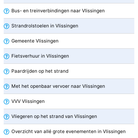
Zeeland
Bus- en treinverbindingen naar Vlissingen
Schouwen-
Strandrolstoelen in Vlissingen
Duiveland
-
Gemeente Vlissingen
Renesse
-
Fietsverhuur in Vlissingen
Brouwershaven
-
Paardrijden op het strand
Bruinisse
-
Met het openbaar vervoer naar Vlissingen
Zierikzee
-
VVV Vlissingen
Natuur
-
Vliegeren op het strand van Vlissingen
Oosterschelde
Burgh
-
Overzicht van allé grote evenementen in Vlissingen
Haamstede
Natuur
Walcheren