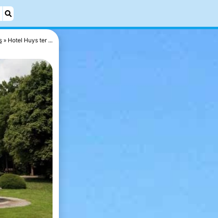
s
Hotel Huys ter ...