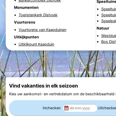
Bunkercomplex Dishoek
Speeltuin
Monumenten
Speeltu
Toeristenkerk Dishoek
Speeltui
Speelpal
Vuurtorens
Natuur
Vuurtorens van Kaapduinen
Westdui
Uitkijkpunten
Bos Dis
Uitkijkpunt Kaapduin
Vind vakanties in elk seizoen
Kies uw aankomst- en vertrekdatum om de beschikbaarheid e
Inchecken
Uitcheck