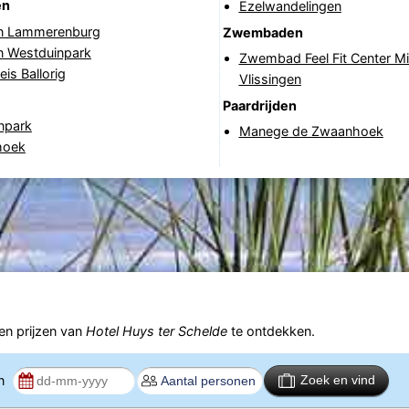
en
Ezelwandelingen
in Lammerenburg
Zwembaden
n Westduinpark
Zwembad Feel Fit Center M
eis Ballorig
Vlissingen
Paardrijden
npark
Manege de Zwaanhoek
hoek
n prijzen van
Hotel Huys ter Schelde
te ontdekken.
en
Zoek en vind