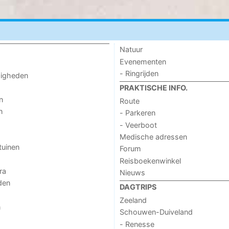
Natuur
Evenementen
- Ringrijden
digheden
PRAKTISCHE INFO.
n
Route
n
- Parkeren
- Veerboot
Medische adressen
tuinen
Forum
Reisboekenwinkel
ra
Nieuws
den
DAGTRIPS
Zeeland
n
Schouwen-Duiveland
- Renesse