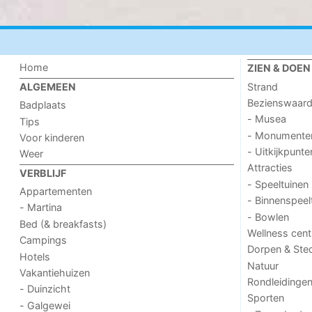
Home
ZIEN & DOEN
Strand
ALGEMEEN
Bezienswaar
Badplaats
- Musea
Tips
- Monumente
Voor kinderen
- Uitkijkpunte
Weer
Attracties
VERBLIJF
- Speeltuinen
Appartementen
- Binnenspeel
- Martina
- Bowlen
Bed (& breakfasts)
Wellness cent
Campings
Dorpen & Ste
Hotels
Natuur
Vakantiehuizen
Rondleidinge
- Duinzicht
Sporten
- Galgewei