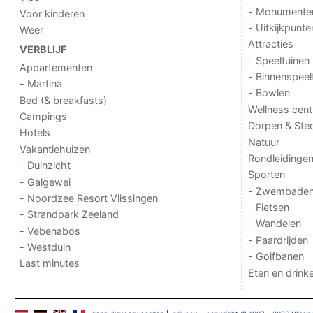
- Monumente
Voor kinderen
- Uitkijkpunte
Weer
Attracties
VERBLIJF
- Speeltuinen
Appartementen
- Binnenspeel
- Martina
- Bowlen
Bed (& breakfasts)
Wellness cent
Campings
Dorpen & Ste
Hotels
Natuur
Vakantiehuizen
Rondleidinge
- Duinzicht
Sporten
- Galgewei
- Zwembade
- Noordzee Resort Vlissingen
- Fietsen
- Strandpark Zeeland
- Wandelen
- Vebenabos
- Paardrijden
- Westduin
- Golfbanen
Last minutes
Eten en drink