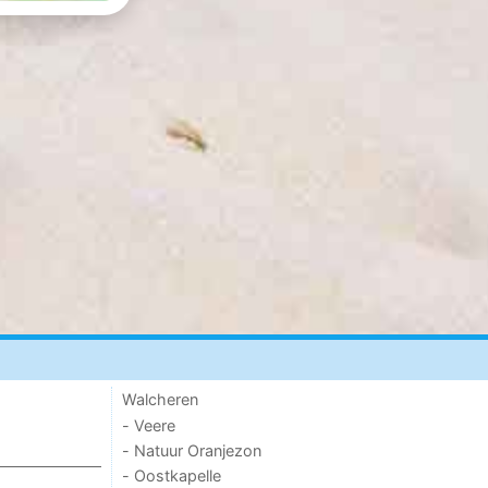
Walcheren
- Veere
- Natuur Oranjezon
- Oostkapelle