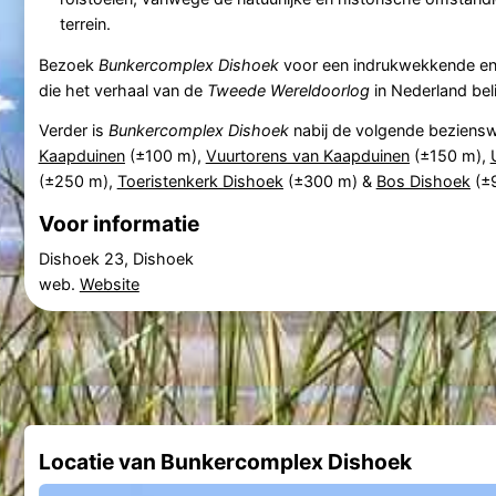
terrein.
Bezoek
Bunkercomplex Dishoek
voor een indrukwekkende en 
die het verhaal van de
Tweede Wereldoorlog
in Nederland beli
Verder is
Bunkercomplex Dishoek
nabij de volgende beziens
Kaapduinen
(±100 m),
Vuurtorens van Kaapduinen
(±150 m),
(±250 m),
Toeristenkerk Dishoek
(±300 m) &
Bos Dishoek
(±
Voor informatie
Dishoek 23, Dishoek
web.
Website
Locatie van Bunkercomplex Dishoek