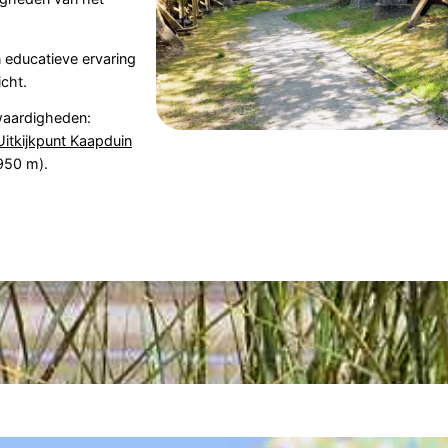
educatieve ervaring
cht.
waardigheden:
Uitkijkpunt Kaapduin
950 m).