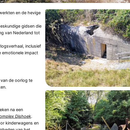
werkten en de hevige
eskundige gidsen die
ng van Nederland tot
ogsverhaal, inclusief
de emotionele impact
 van de oorlog te
ken.
oeken na een
omplex Dishoek
.
voor kinderwagens en
digheden van het