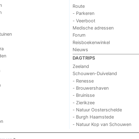
n
Route
n
- Parkeren
- Veerboot
Medische adressen
tuinen
Forum
Reisboekenwinkel
ra
Nieuws
den
DAGTRIPS
Zeeland
n
Schouwen-Duiveland
- Renesse
n
- Brouwershaven
- Bruinisse
- Zierikzee
- Natuur Oosterschelde
- Burgh Haamstede
en
- Natuur Kop van Schouwen