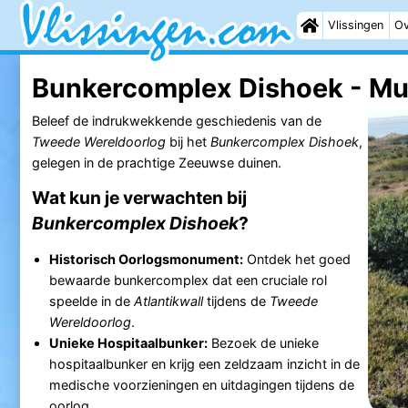
Vlissingen
Ov
Bunkercomplex Dishoek - M
Beleef de indrukwekkende geschiedenis van de
Tweede Wereldoorlog
bij het
Bunkercomplex Dishoek
,
gelegen in de prachtige Zeeuwse duinen.
Wat kun je verwachten bij
Bunkercomplex Dishoek
?
Historisch Oorlogsmonument:
Ontdek het goed
bewaarde bunkercomplex dat een cruciale rol
speelde in de
Atlantikwall
tijdens de
Tweede
Wereldoorlog
.
Unieke Hospitaalbunker:
Bezoek de unieke
hospitaalbunker en krijg een zeldzaam inzicht in de
medische voorzieningen en uitdagingen tijdens de
oorlog.