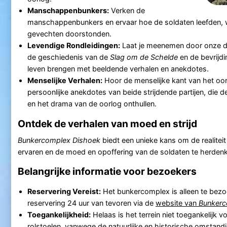
Manschappenbunkers:
Verken de
manschappenbunkers en ervaar hoe de soldaten leefden, 
gevechten doorstonden.
Levendige Rondleidingen:
Laat je meenemen door onze d
de geschiedenis van de
Slag om de Schelde
en de bevrijdi
leven brengen met beeldende verhalen en anekdotes.
Menselijke Verhalen:
Hoor de menselijke kant van het oorl
persoonlijke anekdotes van beide strijdende partijen, die 
en het drama van de oorlog onthullen.
Ontdek de verhalen van moed en strijd
Bunkercomplex Dishoek
biedt een unieke kans om de realiteit
ervaren en de moed en opoffering van de soldaten te herden
Belangrijke informatie voor bezoekers
Reservering Vereist:
Het bunkercomplex is alleen te bez
reservering 24 uur van tevoren via de
website van
Bunkerc
Toegankelijkheid:
Helaas is het terrein niet toegankelijk 
rolstoelen, vanwege de natuurlijke en historische omstan