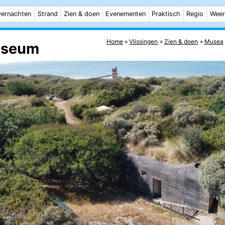
ernachten
Strand
Zien & doen
Evenementen
Praktisch
Regio
Weer
Home
Vlissingen
Zien & doen
Musea
useum