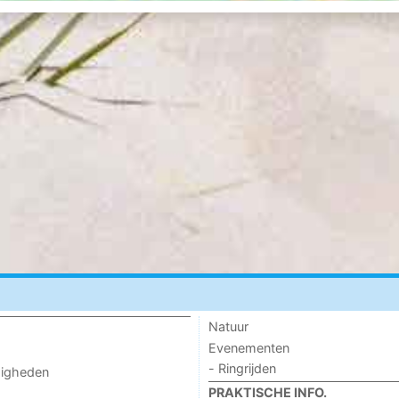
Natuur
Evenementen
- Ringrijden
digheden
PRAKTISCHE INFO.