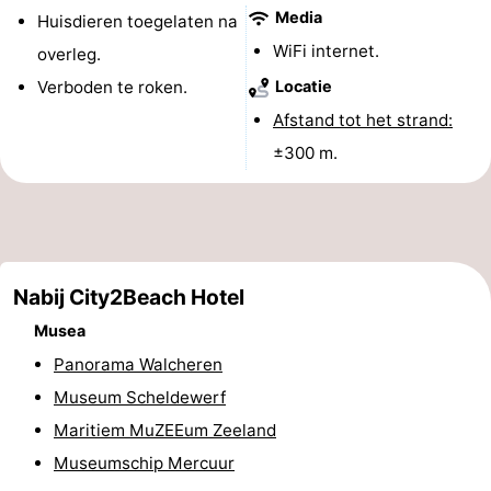
Media
Huisdieren toegelaten na
&
Bezienswaardigheden
WiFi internet.
overleg.
doen
-
Verboden te roken.
Locatie
Afstand tot het strand:
Musea
-
±300 m.
Monumenten
-
Uitkijkpunten
Attracties
-
Nabij City2Beach Hotel
Speeltuinen
-
Musea
Panorama Walcheren
Binnenspeeltuinen
-
Museum Scheldewerf
Bowlen
Wellness
Maritiem MuZEEum Zeeland
Museumschip Mercuur
centra
Dorpen