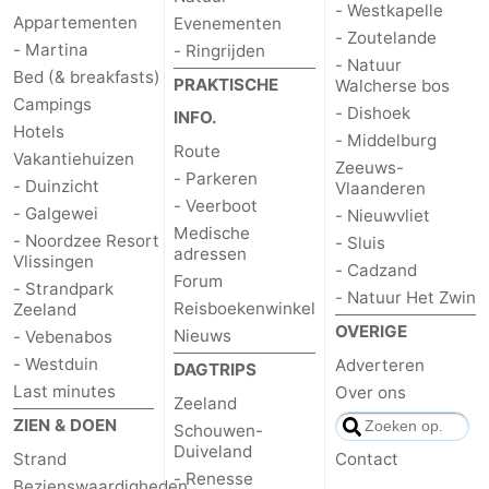
- Westkapelle
Appartementen
Evenementen
- Zoutelande
- Martina
- Ringrijden
- Natuur
Bed (& breakfasts)
PRAKTISCHE
Walcherse bos
Campings
- Dishoek
INFO.
Hotels
- Middelburg
Route
Vakantiehuizen
Zeeuws-
- Parkeren
- Duinzicht
Vlaanderen
- Veerboot
- Galgewei
- Nieuwvliet
Medische
- Noordzee Resort
- Sluis
adressen
Vlissingen
- Cadzand
Forum
- Strandpark
- Natuur Het Zwin
Reisboekenwinkel
Zeeland
OVERIGE
Nieuws
- Vebenabos
- Westduin
Adverteren
DAGTRIPS
Last minutes
Over ons
Zeeland
ZIEN & DOEN
Schouwen-
Duiveland
Strand
Contact
- Renesse
Bezienswaardigheden