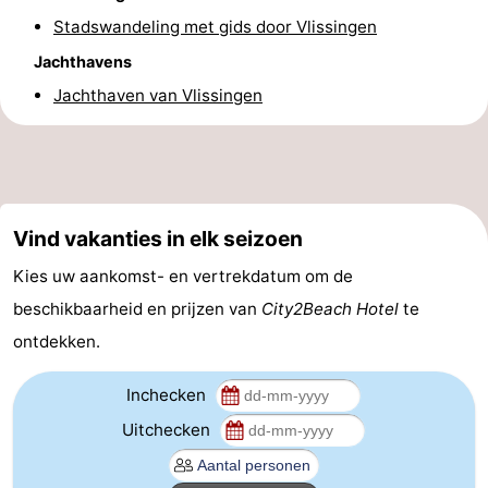
Stadswandeling met gids door Vlissingen
drinken
Evenementen
Jachthavens
Praktisch
Jachthaven van Vlissingen
Forum
Route
-
Vind vakanties in elk seizoen
Kies uw aankomst- en vertrekdatum om de
Parkeren
Veerboot
beschikbaarheid en prijzen van
City2Beach Hotel
te
Reisboekenwinkel
ontdekken.
Nieuws
Inchecken
Medische
Uitchecken
adressen
Regio