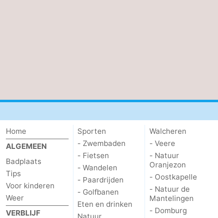
bos
Middelburg
Zeeuws-
Vlaanderen
-
Nieuwvliet
-
Sluis
-
Cadzand
-
Natuur
Weer
Home
Sporten
Walcheren
- Zwembaden
- Veere
ALGEMEEN
Het
Contact
- Fietsen
- Natuur
Badplaats
Oranjezon
- Wandelen
Zwin
Tips
- Oostkapelle
- Paardrijden
Voor kinderen
- Natuur de
- Golfbanen
Weer
Mantelingen
Eten en drinken
- Domburg
VERBLIJF
Natuur