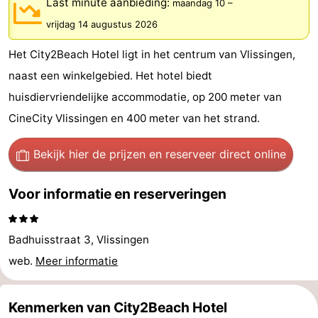
Last minute aanbieding:
maandag 10
–
Vakantiehuizen
vrijdag 14 augustus 2026
-
Het City2Beach Hotel ligt in het centrum van Vlissingen,
naast een winkelgebied. Het hotel biedt
Duinzicht
-
huisdiervriendelijke accommodatie, op 200 meter van
Galgewei
-
CineCity Vlissingen en 400 meter van het strand.
Noordzee
-
Bekijk hier de prijzen
en reserveer direct online
Resort
Strandpark
-
Voor informatie en reserveringen
Vlissingen
Zeeland
Vebenabos
-
Badhuisstraat 3, Vlissingen
Westduin
Last
web.
Meer informatie
minutes
Strand
Zien
Kenmerken van City2Beach Hotel