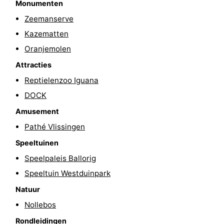
Monumenten
&
Natuur
Zeemanserve
Kazematten
Steden
Rondleidingen
Oranjemolen
Sporten
Attracties
Reptielenzoo Iguana
-
DOCK
Zwembaden
-
Amusement
Pathé Vlissingen
Fietsen
-
Speeltuinen
Wandelen
-
Speelpaleis Ballorig
Paardrijden
-
Speeltuin Westduinpark
Natuur
Golfbanen
Eten
Nollebos
en
Ringrijden
Rondleidingen