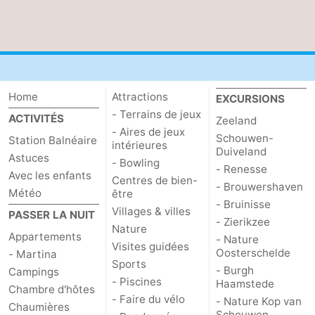
bos
Middelburg
Zeeuws-
Vlaanderen
-
Nieuwvliet
-
Home
Attractions
EXCURSIONS
- Terrains de jeux
ACTIVITÉS
Sluis
-
Zeeland
- Aires de jeux
Schouwen-
Station Balnéaire
intérieures
Duiveland
Cadzand
-
Astuces
- Bowling
- Renesse
Avec les enfants
Centres de bien-
Nature
Météo
- Brouwershaven
Météo
être
- Bruinisse
Villages & villes
PASSER LA NUIT
Het
Contact
- Zierikzee
Nature
Appartements
- Nature
Visites guidées
Zwin
Oosterschelde
- Martina
Sports
- Burgh
Campings
- Piscines
Haamstede
Chambre d'hôtes
- Faire du vélo
- Nature Kop van
Chaumières
Schouwen