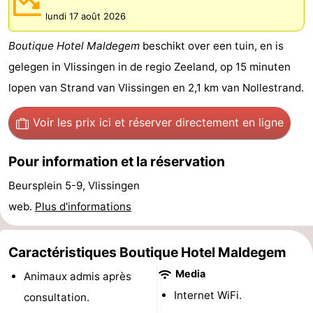
lundi 17 août 2026
-
Boutique Hotel Maldegem
beschikt over een tuin, en is
Duinzicht
-
gelegen in Vlissingen in de regio Zeeland, op 15 minuten
Galgewei
-
lopen van Strand van Vlissingen en 2,1 km van Nollestrand.
Noordzee
-
Voir les prix ici
et réserver directement en ligne
Resort
Strandpark
-
Pour information et la réservation
Vlissingen
Zeeland
Vebenabos
-
Beursplein 5-9, Vlissingen
Westduin
Hôtels
web.
Plus d'informations
Last
Caractéristiques Boutique Hotel Maldegem
minutes
Plages
Media
Animaux admis après
Internet WiFi.
consultation.
Voir