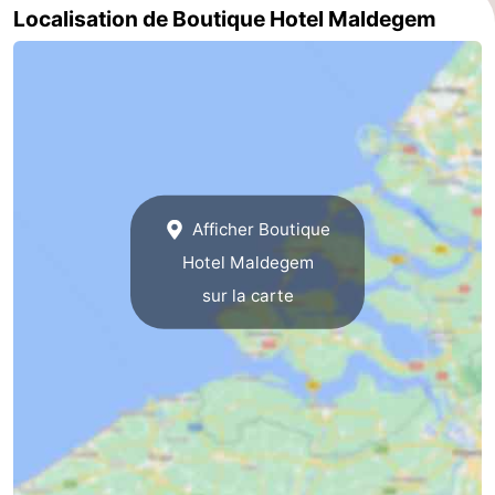
Localisation de Boutique Hotel Maldegem
Zeeland
Schouwen-
Duiveland
-
Renesse
-
Afficher Boutique
Brouwershaven
-
Hotel Maldegem
Bruinisse
-
sur la carte
Zierikzee
-
Nature
-
Oosterschelde
Burgh
-
Haamstede
Nature
Walcheren