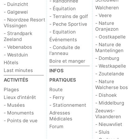
- Randonnée
- Duinzicht
Walcheren
- Équitation
- Galgewei
- Veere
- Terrains de golf
- Noordzee Resort
- Nature
- Peche Sportive
Vlissingen
Oranjezon
- Equitation
- Strandpark
- Oostkapelle
Zeeland
Événements
- Nature de
- Vebenabos
- Conduite de
Mantelingen
l'anneau
- Westduin
- Domburg
Boire et manger
Hôtels
- Westkapelle
Last minutes
INFOS
- Zoutelande
ACTIVITÉS
PRATIQUES
- Nature
Walcherse bos
Plages
Route
- Dishoek
Lieux d'intérêt
- Ferry
- Middelburg
- Musées
- Stationnement
Zeeuws-
- Monuments
Adresses
Vlaanderen
Médicales
- Points de vue
- Nieuwvliet
Forum
- Sluis