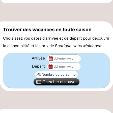
golf
Sportive
Equitation
Conduite
de
Boire
Trouver des vacances en toute saison
l'anneau
et
Événements
Choisissez vos dates d'arrivée et de départ pour découvrir
manger
Pratiques
la disponibilité et les prix de
Boutique Hotel Maldegem
.
Forum
Arrivée
Route
Départ
-
Chercher et trouver
Ferry
Stationnement
Adresses
Médicales
Région