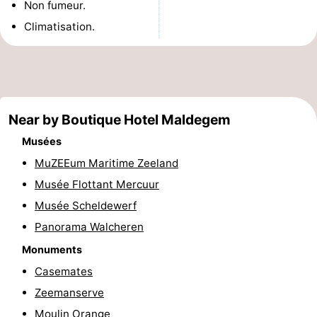
Non fumeur.
et
Lieux
Climatisation.
faire
d'intérêt
-
Musées
-
Monuments
-
Near by Boutique Hotel Maldegem
Musées
Points
Attractions
MuZEEum Maritime Zeeland
de
-
Musée Flottant Mercuur
Musée Scheldewerf
vue
Terrains
-
Panorama Walcheren
de
Aires
-
Monuments
Casemates
jeux
de
Bowling
Centres
Zeemanserve
jeux
de
Villages
Moulin Orange