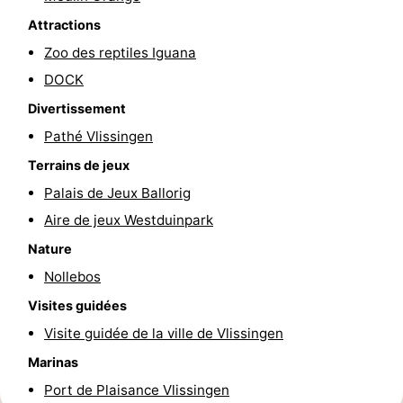
Attractions
intérieures
bien-
&
Nature
Zoo des reptiles Iguana
être
villes
Visites
DOCK
guidées
Sports
Divertissement
Pathé Vlissingen
-
Terrains de jeux
Piscines
-
Palais de Jeux Ballorig
Aire de jeux Westduinpark
Faire
-
Nature
du
Randonnée
-
Nollebos
Visites guidées
vélo
Équitation
-
Visite guidée de la ville de Vlissingen
Terrains
-
Marinas
Port de Plaisance Vlissingen
de
Peche
-