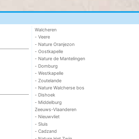
Walcheren
- Veere
- Nature Oranjezon
- Oostkapelle
- Nature de Mantelingen
- Domburg
- Westkapelle
- Zoutelande
- Nature Walcherse bos
- Dishoek
- Middelburg
Zeeuws-Vlaanderen
- Nieuwvliet
- Sluis
- Cadzand
- Nature Het Zwin