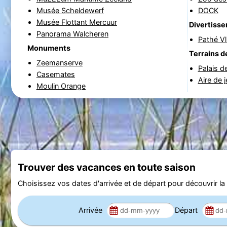
Musée Scheldewerf
DOCK
Musée Flottant Mercuur
Divertiss
Panorama Walcheren
Pathé Vl
Monuments
Terrains d
Zeemanserve
Palais d
Casemates
Aire de 
Moulin Orange
Trouver des vacances en toute saison
Choisissez vos dates d'arrivée et de départ pour découvrir la d
Arrivée
Départ