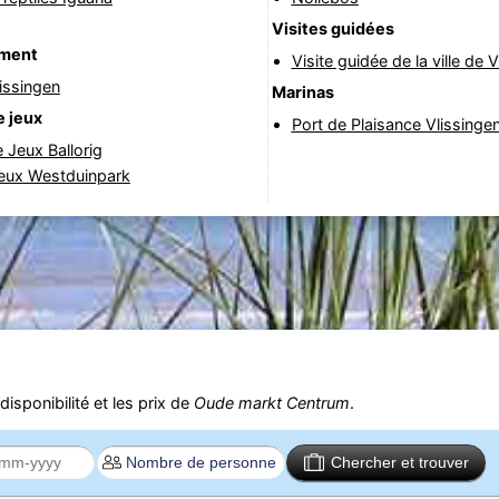
Visites guidées
ement
Visite guidée de la ville de 
issingen
Marinas
e jeux
Port de Plaisance Vlissinge
e Jeux Ballorig
jeux Westduinpark
isponibilité et les prix de
Oude markt Centrum
.
Chercher et trouver