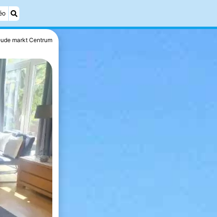
éo
ude markt Centrum