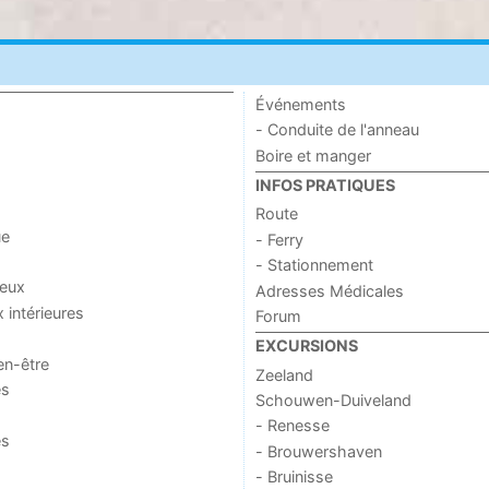
Événements
- Conduite de l'anneau
Boire et manger
INFOS PRATIQUES
Route
ue
- Ferry
- Stationnement
jeux
Adresses Médicales
x intérieures
Forum
EXCURSIONS
en-être
Zeeland
es
Schouwen-Duiveland
- Renesse
es
- Brouwershaven
- Bruinisse