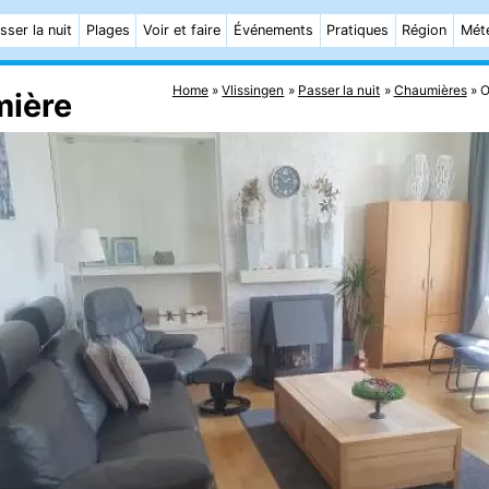
sser la nuit
Plages
Voir et faire
Événements
Pratiques
Région
Mét
Home
Vlissingen
Passer la nuit
Chaumières
O
mière