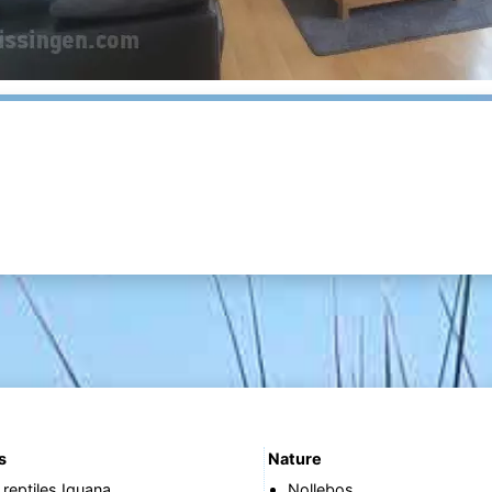
s
Nature
reptiles Iguana
Nollebos