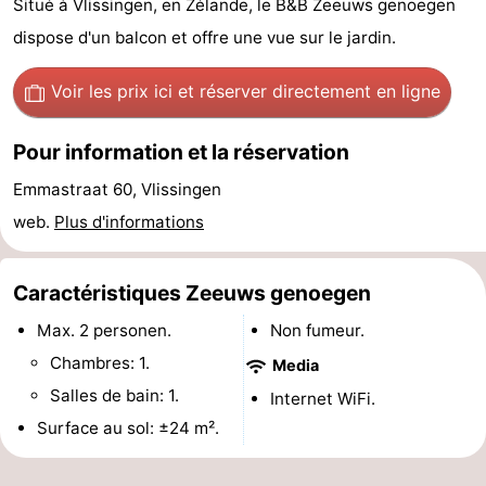
Situé à Vlissingen, en Zélande, le B&B Zeeuws genoegen
-
dispose d'un balcon et offre une vue sur le jardin.
Duinzicht
-
Voir les prix ici
et réserver directement en ligne
Galgewei
-
Pour information et la réservation
Noordzee
-
Emmastraat 60, Vlissingen
web.
Plus d'informations
Resort
Strandpark
-
Vlissingen
Zeeland
Vebenabos
-
Caractéristiques Zeeuws genoegen
Westduin
Hôtels
Max. 2 personen.
Non fumeur.
Chambres: 1.
Media
Last
Salles de bain: 1.
Internet WiFi.
minutes
Plages
Surface au sol: ±24 m².
Voir