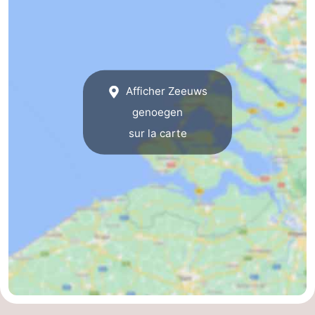
Zeeland
Schouwen-
Duiveland
-
Afficher Zeeuws
genoegen
Renesse
-
sur la carte
Brouwershaven
-
Bruinisse
-
Zierikzee
-
Nature
-
Oosterschelde
Burgh
-
Haamstede
Nature
Walcheren