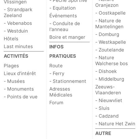
- Peche Sportive
Vlissingen
Oranjezon
- Equitation
- Strandpark
- Oostkapelle
Zeeland
Événements
- Nature de
- Vebenabos
- Conduite de
Mantelingen
l'anneau
- Westduin
- Domburg
Boire et manger
Hôtels
- Westkapelle
Last minutes
INFOS
- Zoutelande
ACTIVITÉS
PRATIQUES
- Nature
Walcherse bos
Plages
Route
- Dishoek
Lieux d'intérêt
- Ferry
- Middelburg
- Musées
- Stationnement
Zeeuws-
- Monuments
Adresses
Vlaanderen
Médicales
- Points de vue
- Nieuwvliet
Forum
- Sluis
- Cadzand
- Nature Het Zwin
AUTRE