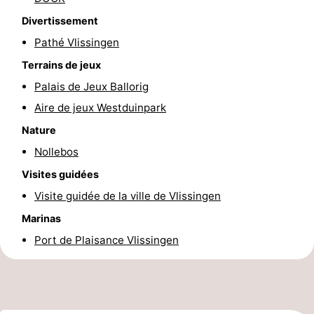
intérieures
bien-
&
Nature
Divertissement
Pathé Vlissingen
être
villes
Visites
Terrains de jeux
guidées
Sports
Palais de Jeux Ballorig
Aire de jeux Westduinpark
-
Nature
Piscines
-
Nollebos
Visites guidées
Faire
-
Visite guidée de la ville de Vlissingen
du
Randonnée
-
Marinas
Port de Plaisance Vlissingen
vélo
Équitation
-
Terrains
-
de
Peche
-