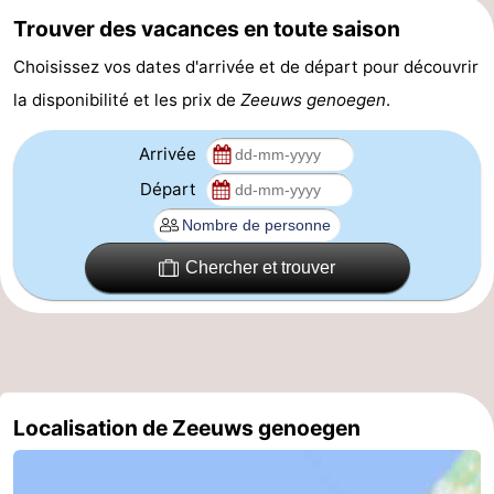
Trouver des vacances en toute saison
golf
Sportive
Equitation
Conduite
Choisissez vos dates d'arrivée et de départ pour découvrir
de
Boire
la disponibilité et les prix de
Zeeuws genoegen
.
l'anneau
et
Événements
Arrivée
manger
Pratiques
Départ
Forum
Chercher et trouver
Route
-
Ferry
Stationnement
Localisation de Zeeuws genoegen
Adresses
Médicales
Région