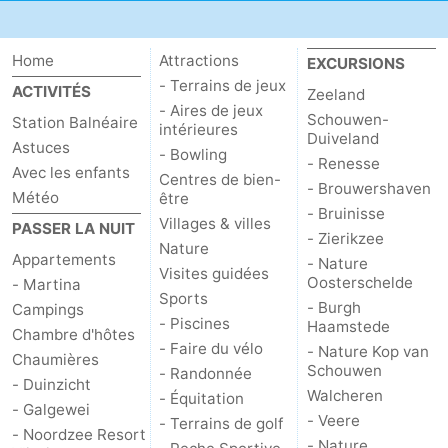
bos
Middelburg
Zeeuws-
Home
Attractions
EXCURSIONS
Vlaanderen
-
- Terrains de jeux
ACTIVITÉS
Zeeland
- Aires de jeux
Schouwen-
Station Balnéaire
Nieuwvliet
-
intérieures
Duiveland
Astuces
- Bowling
- Renesse
Sluis
-
Avec les enfants
Centres de bien-
- Brouwershaven
Météo
être
- Bruinisse
Cadzand
-
Villages & villes
PASSER LA NUIT
- Zierikzee
Nature
Appartements
Nature
Météo
- Nature
Visites guidées
Oosterschelde
- Martina
Sports
Het
Contact
- Burgh
Campings
- Piscines
Haamstede
Chambre d'hôtes
- Faire du vélo
Zwin
- Nature Kop van
Chaumières
Schouwen
- Randonnée
- Duinzicht
Walcheren
- Équitation
- Galgewei
- Veere
- Terrains de golf
- Noordzee Resort
- Nature