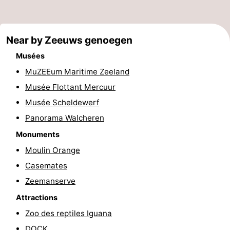
et
Lieux
faire
d'intérêt
-
Near by Zeeuws genoegen
Musées
Musées
-
MuZEEum Maritime Zeeland
Monuments
-
Musée Flottant Mercuur
Musée Scheldewerf
Points
Attractions
Panorama Walcheren
de
-
Monuments
Moulin Orange
vue
Terrains
-
Casemates
de
Aires
-
Zeemanserve
Attractions
jeux
de
Bowling
Centres
Zoo des reptiles Iguana
jeux
de
Villages
DOCK