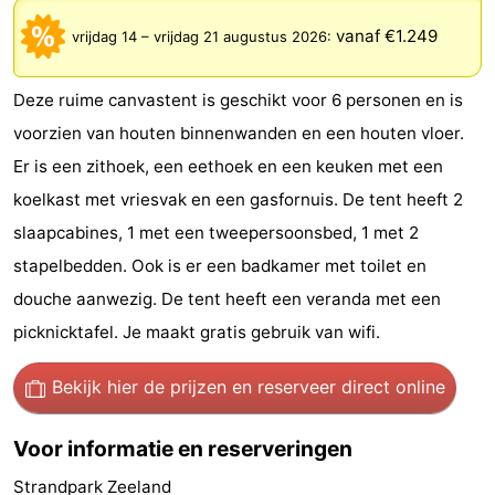
Vakantiehuizen
vanaf €1.249
vrijdag 14
–
vrijdag 21 augustus 2026
:
-
Deze ruime canvastent is geschikt voor 6 personen en is
Duinzicht
-
voorzien van houten binnenwanden en een houten vloer.
Er is een zithoek, een eethoek en een keuken met een
Galgewei
-
koelkast met vriesvak en een gasfornuis. De tent heeft 2
Noordzee
-
slaapcabines, 1 met een tweepersoonsbed, 1 met 2
stapelbedden. Ook is er een badkamer met toilet en
Resort
Strandpark
-
douche aanwezig. De tent heeft een veranda met een
Vlissingen
Zeeland
Vebenabos
-
picknicktafel. Je maakt gratis gebruik van wifi.
Westduin
Last
Bekijk hier de prijzen
en reserveer direct online
minutes
Strand
Voor informatie en reserveringen
Zien
Strandpark Zeeland