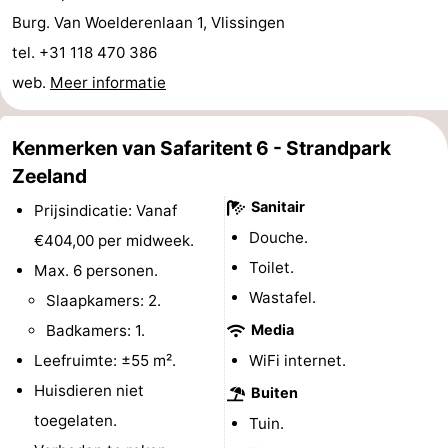
Burg. Van Woelderenlaan 1, Vlissingen
&
Bezienswaardigheden
tel. +31 118 470 386
doen
-
web.
Meer informatie
Musea
-
Kenmerken van Safaritent 6 - Strandpark
Monumenten
-
Zeeland
Uitkijkpunten
Attracties
Sanitair
Prijsindicatie: Vanaf
Douche.
€404,00 per midweek.
-
Toilet.
Max. 6 personen.
Speeltuinen
-
Wastafel.
Slaapkamers: 2.
Badkamers: 1.
Media
Binnenspeeltuinen
-
Leefruimte: ±55 m².
WiFi internet.
Bowlen
Wellness
Huisdieren niet
Buiten
toegelaten.
Tuin.
centra
Dorpen