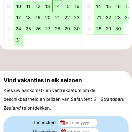
10
11
12
13
14
15
16
14
15
16
17
33
38
drinken
Evenementen
17
18
19
20
21
22
23
21
22
23
24
34
39
Praktisch
24
25
26
27
28
29
30
28
29
30
35
40
Forum
31
36
Route
-
Parkeren
Veerboot
Vind vakanties in elk seizoen
Reisboekenwinkel
Kies uw aankomst- en vertrekdatum om de
beschikbaarheid en prijzen van
Safaritent 6 - Strandpark
Nieuws
Zeeland
te ontdekken.
Medische
Inchecken
adressen
Regio
Uitchecken