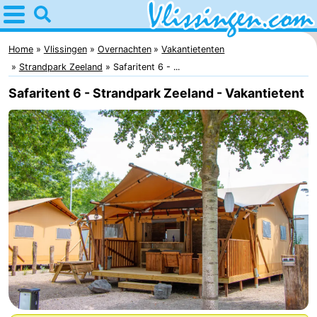
Home
Vlissingen
Home
Vlissingen
Overnachten
Vakantietenten
Strandpark Zeeland
Safaritent 6 - ...
Tips
Safaritent 6 - Strandpark Zeeland - Vakantietent
Voor
kinderen
Overnachten
Appartementen
-
Martina
Bed
(&
Campings
breakfasts)
Hotels