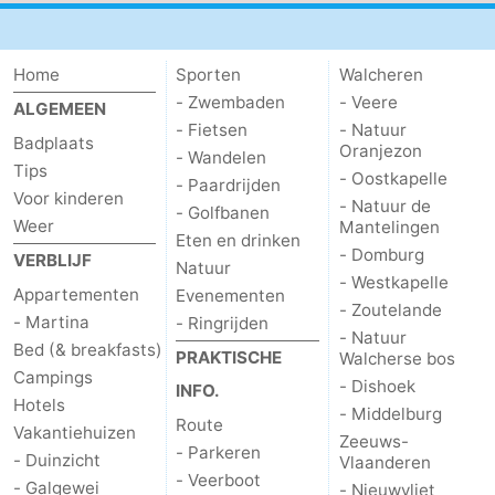
Home
Sporten
Walcheren
- Zwembaden
- Veere
ALGEMEEN
- Fietsen
- Natuur
Badplaats
Oranjezon
- Wandelen
Tips
- Oostkapelle
- Paardrijden
Voor kinderen
- Natuur de
- Golfbanen
Weer
Mantelingen
Eten en drinken
- Domburg
VERBLIJF
Natuur
- Westkapelle
Appartementen
Evenementen
- Zoutelande
- Martina
- Ringrijden
- Natuur
Bed (& breakfasts)
PRAKTISCHE
Walcherse bos
Campings
- Dishoek
INFO.
Hotels
- Middelburg
Route
Vakantiehuizen
Zeeuws-
- Parkeren
- Duinzicht
Vlaanderen
- Veerboot
- Galgewei
- Nieuwvliet