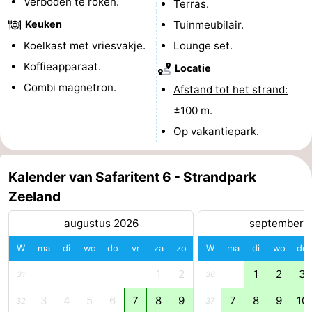
Verboden te roken.
Terras.
&
Natuur
Keuken
Tuinmeubilair.
Koelkast met vriesvakje.
Lounge set.
Steden
Rondleidingen
Koffieapparaat.
Locatie
Sporten
Combi magnetron.
Afstand tot het strand:
±100 m.
-
Op vakantiepark.
Zwembaden
-
Kalender van Safaritent 6 - Strandpark
Fietsen
-
Zeeland
Wandelen
-
augustus 2026
september 
Paardrijden
-
W
ma
di
wo
do
vr
za
zo
W
ma
di
wo
do
Golfbanen
Eten
1
2
1
2
3
31
36
3
4
5
6
7
8
9
7
8
9
10
en
Ringrijden
32
37