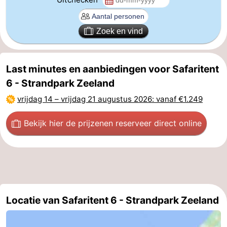
Zeeland
Zoek en vind
Schouwen-
Duiveland
-
Last minutes en aanbiedingen voor Safaritent
6 - Strandpark Zeeland
Renesse
-
vrijdag 14
–
vrijdag 21 augustus 2026
: vanaf €1.249
Brouwershaven
-
Bekijk hier de prijzen
en reserveer direct online
Bruinisse
-
Zierikzee
-
Natuur
-
Locatie van Safaritent 6 - Strandpark Zeeland
Oosterschelde
Burgh
-
Haamstede
Natuur
Walcheren