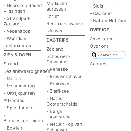
Medische
- Noordzee Resort
- Sluis
adressen
Vlissingen
- Cadzand
Forum
- Strandpark
- Natuur Het Zwin
Reisboekenwinkel
Zeeland
OVERIGE
Nieuws
- Vebenabos
- Westduin
Adverteren
DAGTRIPS
Last minutes
Over ons
Zeeland
ZIEN & DOEN
Schouwen-
Duiveland
Strand
Contact
- Renesse
Bezienswaardigheden
- Brouwershaven
- Musea
- Bruinisse
- Monumenten
- Zierikzee
- Uitkijkpunten
- Natuur
Attracties
Oosterschelde
- Speeltuinen
- Burgh
-
Haamstede
Binnenspeeltuinen
- Natuur Kop van
- Bowlen
Schouwen