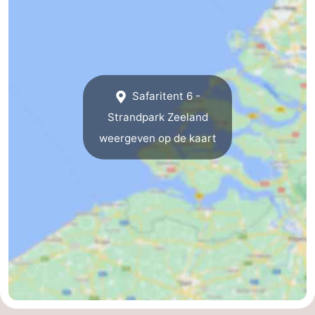
Kop
-
van
Veere
-
Schouwen
Natuur
-
Safaritent 6 -
Strandpark Zeeland
Oranjezon
Oostkapelle
-
weergeven op de kaart
Natuur
-
de
Domburg
-
Mantelingen
Westkapelle
-
Zoutelande
-
Natuur
-
Walcherse
Dishoek
-