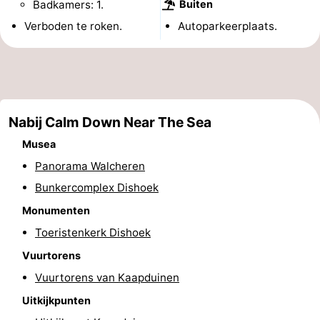
Badkamers: 1.
Buiten
&
Bezienswaardigheden
Verboden te roken.
Autoparkeerplaats.
doen
-
Musea
-
Monumenten
-
Nabij Calm Down Near The Sea
Musea
Uitkijkpunten
Attracties
Panorama Walcheren
-
Bunkercomplex Dishoek
Monumenten
Speeltuinen
-
Toeristenkerk Dishoek
Binnenspeeltuinen
-
Vuurtorens
Bowlen
Wellness
Vuurtorens van Kaapduinen
Uitkijkpunten
centra
Dorpen