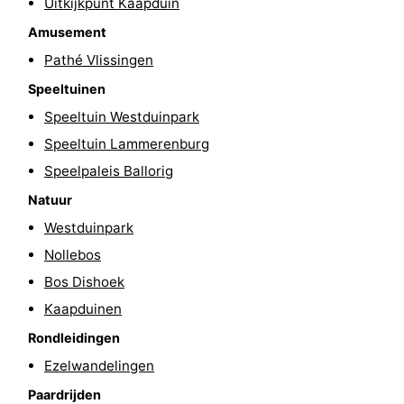
Uitkijkpunt Kaapduin
&
Natuur
Amusement
Pathé Vlissingen
Steden
Rondleidingen
Speeltuinen
Sporten
Speeltuin Westduinpark
Speeltuin Lammerenburg
-
Speelpaleis Ballorig
Zwembaden
-
Natuur
Westduinpark
Fietsen
-
Nollebos
Wandelen
-
Bos Dishoek
Kaapduinen
Paardrijden
-
Rondleidingen
Golfbanen
Eten
Ezelwandelingen
en
Ringrijden
Paardrijden