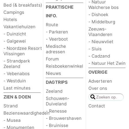
- Natuur
Bed (& breakfasts)
PRAKTISCHE
Walcherse bos
Campings
- Dishoek
INFO.
Hotels
- Middelburg
Route
Vakantiehuizen
Zeeuws-
- Parkeren
- Duinzicht
Vlaanderen
- Veerboot
- Galgewei
- Nieuwvliet
Medische
- Noordzee Resort
- Sluis
adressen
Vlissingen
- Cadzand
Forum
- Strandpark
- Natuur Het Zwin
Reisboekenwinkel
Zeeland
OVERIGE
Nieuws
- Vebenabos
- Westduin
Adverteren
DAGTRIPS
Last minutes
Over ons
Zeeland
ZIEN & DOEN
Schouwen-
Duiveland
Strand
Contact
- Renesse
Bezienswaardigheden
- Brouwershaven
- Musea
- Bruinisse
- Monumenten