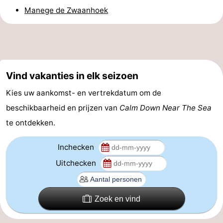
Manege de Zwaanhoek
drinken
Evenementen
Praktisch
Forum
Vind vakanties in elk seizoen
Route
Kies uw aankomst- en vertrekdatum om de
-
beschikbaarheid en prijzen van
Calm Down Near The Sea
te ontdekken.
Parkeren
Veerboot
Inchecken
Reisboekenwinkel
Uitchecken
Nieuws
Medische
Zoek en vind
adressen
Regio