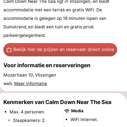
Calm Down Near The Sea ligt in Vlissingen, en biedt
Vakantiehuizen
accommodatie met een terras en gratis WiFi. De
accommodatie is gelegen op 18 minuten lopen van
-
Duinstrand, en biedt een tuin en gratis privé
Duinzicht
-
parkeergelegenheid.
Galgewei
-
Bekijk hier de prijzen
en reserveer direct online
Noordzee
-
Voor informatie en reserveringen
Resort
Strandpark
-
Mozartlaan 10, Vlissingen
web.
Meer informatie
Vlissingen
Zeeland
Vebenabos
-
Westduin
Last
Kenmerken van Calm Down Near The Sea
minutes
Strand
Media
Max. 4 personen.
WiFi internet.
Slaapkamers: 2.
Zien