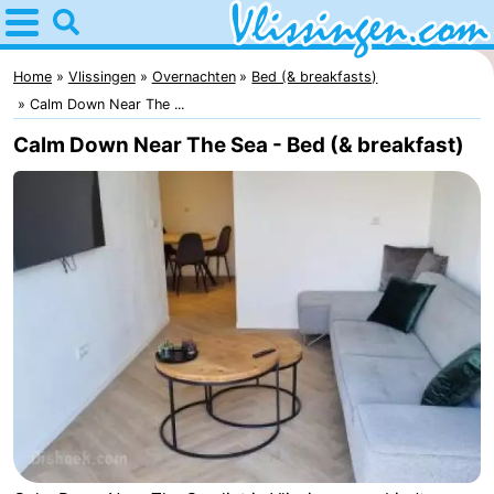
Home
Vlissingen
Home
Vlissingen
Overnachten
Bed (& breakfasts)
Calm Down Near The ...
Tips
Calm Down Near The Sea - Bed (& breakfast)
Voor
kinderen
Overnachten
Appartementen
-
Martina
Bed
(&
Campings
breakfasts)
Hotels