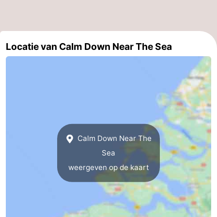
Zeeland
Schouwen-
Locatie van Calm Down Near The Sea
Duiveland
-
Renesse
-
Brouwershaven
-
Bruinisse
-
Calm Down Near The
Zierikzee
-
Sea
weergeven op de kaart
Natuur
-
Oosterschelde
Burgh
-
Haamstede
Natuur
Walcheren