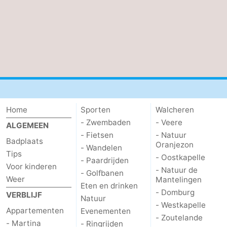
bos
Middelburg
Zeeuws-
Vlaanderen
-
Nieuwvliet
-
Sluis
-
Cadzand
-
Home
Sporten
Walcheren
- Zwembaden
- Veere
ALGEMEEN
Natuur
Weer
- Fietsen
- Natuur
Badplaats
Oranjezon
- Wandelen
Tips
Het
Contact
- Oostkapelle
- Paardrijden
Voor kinderen
- Natuur de
- Golfbanen
Zwin
Weer
Mantelingen
Eten en drinken
- Domburg
VERBLIJF
Natuur
- Westkapelle
Appartementen
Evenementen
- Zoutelande
- Martina
- Ringrijden