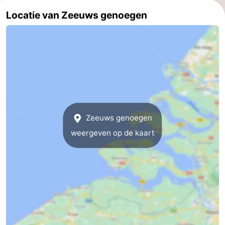
Locatie van Zeeuws genoegen
Zeeland
Schouwen-
Duiveland
-
Renesse
-
Brouwershaven
-
Zeeuws genoegen
Bruinisse
-
weergeven op de kaart
Zierikzee
-
Natuur
-
Oosterschelde
Burgh
-
Haamstede
Natuur
Walcheren