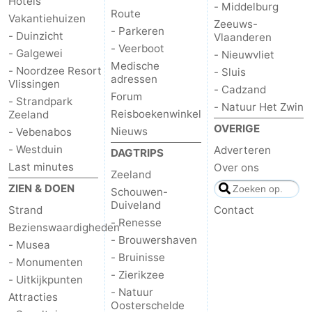
Hotels
- Middelburg
Route
Vakantiehuizen
Zeeuws-
- Parkeren
- Duinzicht
Vlaanderen
- Veerboot
- Galgewei
- Nieuwvliet
Medische
- Noordzee Resort
- Sluis
adressen
Vlissingen
- Cadzand
Forum
- Strandpark
- Natuur Het Zwin
Reisboekenwinkel
Zeeland
OVERIGE
Nieuws
- Vebenabos
- Westduin
Adverteren
DAGTRIPS
Last minutes
Over ons
Zeeland
ZIEN & DOEN
Schouwen-
Duiveland
Strand
Contact
- Renesse
Bezienswaardigheden
- Brouwershaven
- Musea
- Bruinisse
- Monumenten
- Zierikzee
- Uitkijkpunten
- Natuur
Attracties
Oosterschelde