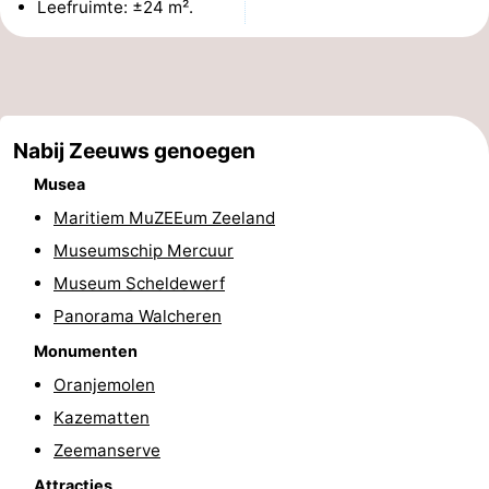
Leefruimte: ±24 m².
&
Bezienswaardigheden
doen
-
Musea
-
Nabij Zeeuws genoegen
Monumenten
-
Musea
Maritiem MuZEEum Zeeland
Uitkijkpunten
Attracties
Museumschip Mercuur
-
Museum Scheldewerf
Panorama Walcheren
Speeltuinen
-
Monumenten
Binnenspeeltuinen
-
Oranjemolen
Kazematten
Bowlen
Wellness
Zeemanserve
centra
Dorpen
Attracties