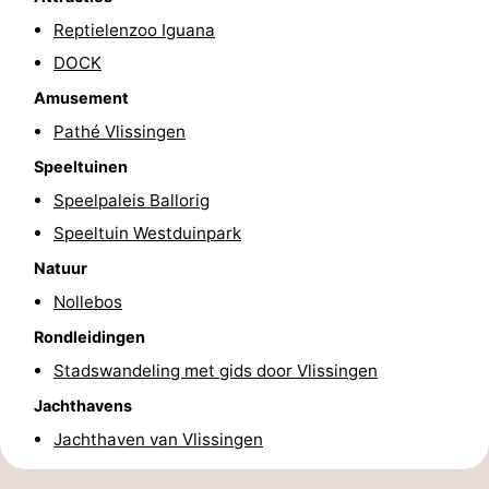
Reptielenzoo Iguana
&
Natuur
DOCK
Steden
Rondleidingen
Amusement
Sporten
Pathé Vlissingen
Speeltuinen
-
Speelpaleis Ballorig
Zwembaden
-
Speeltuin Westduinpark
Natuur
Fietsen
-
Nollebos
Wandelen
-
Rondleidingen
Stadswandeling met gids door Vlissingen
Paardrijden
-
Jachthavens
Golfbanen
Eten
Jachthaven van Vlissingen
en
Ringrijden