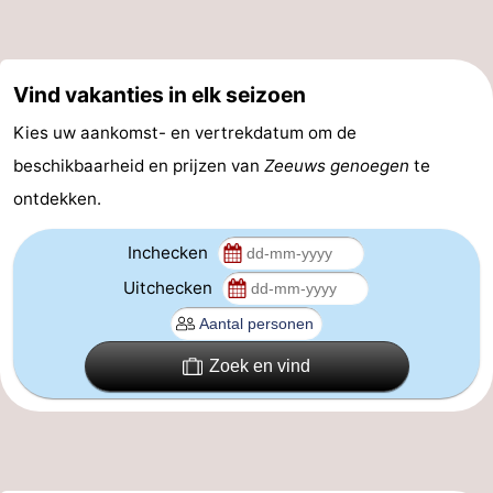
drinken
Evenementen
Praktisch
Vind vakanties in elk seizoen
Kies uw aankomst- en vertrekdatum om de
Forum
beschikbaarheid en prijzen van
Zeeuws genoegen
te
Route
ontdekken.
-
Inchecken
Parkeren
Veerboot
Uitchecken
Reisboekenwinkel
Zoek en vind
Nieuws
Medische
adressen
Regio