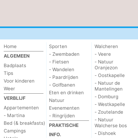
bos
Middelburg
Zeeuws-
Vlaanderen
-
Nieuwvliet
-
Home
Sporten
Walcheren
Sluis
-
- Zwembaden
- Veere
ALGEMEEN
- Fietsen
- Natuur
Badplaats
Cadzand
-
Oranjezon
- Wandelen
Tips
- Oostkapelle
- Paardrijden
Natuur
Weer
Voor kinderen
- Natuur de
- Golfbanen
Weer
Mantelingen
Eten en drinken
Het
Contact
- Domburg
VERBLIJF
Natuur
- Westkapelle
Appartementen
Evenementen
Zwin
- Zoutelande
- Martina
- Ringrijden
- Natuur
Bed (& breakfasts)
PRAKTISCHE
Walcherse bos
Campings
- Dishoek
INFO.