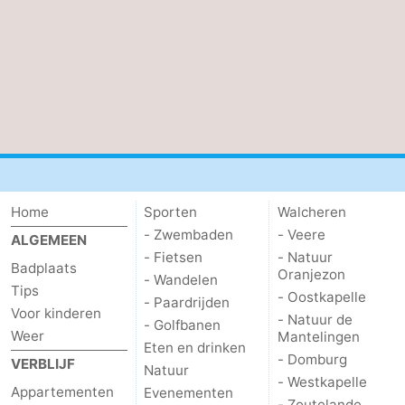
bos
Middelburg
Zeeuws-
Vlaanderen
-
Nieuwvliet
-
Sluis
-
Cadzand
-
Home
Sporten
Walcheren
- Zwembaden
- Veere
Natuur
Weer
ALGEMEEN
- Fietsen
- Natuur
Badplaats
Oranjezon
Het
Contact
- Wandelen
Tips
- Oostkapelle
- Paardrijden
Voor kinderen
Zwin
- Natuur de
- Golfbanen
Weer
Mantelingen
Eten en drinken
- Domburg
VERBLIJF
Natuur
- Westkapelle
Appartementen
Evenementen
- Zoutelande