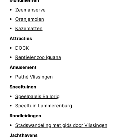
Monumenten
&
Natuur
Zeemanserve
Oranjemolen
Steden
Rondleidingen
Kazematten
Sporten
Attracties
DOCK
-
Reptielenzoo Iguana
Zwembaden
-
Amusement
Pathé Vlissingen
Fietsen
-
Speeltuinen
Wandelen
-
Speelpaleis Ballorig
Speeltuin Lammerenburg
Paardrijden
-
Rondleidingen
Golfbanen
Eten
Stadswandeling met gids door Vlissingen
en
Ringrijden
Jachthavens