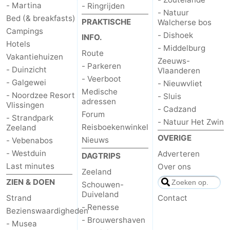
- Martina
- Ringrijden
- Natuur
Bed (& breakfasts)
PRAKTISCHE
Walcherse bos
Campings
- Dishoek
INFO.
Hotels
- Middelburg
Route
Vakantiehuizen
Zeeuws-
- Parkeren
- Duinzicht
Vlaanderen
- Veerboot
- Galgewei
- Nieuwvliet
Medische
- Noordzee Resort
- Sluis
adressen
Vlissingen
- Cadzand
Forum
- Strandpark
- Natuur Het Zwin
Reisboekenwinkel
Zeeland
OVERIGE
Nieuws
- Vebenabos
- Westduin
Adverteren
DAGTRIPS
Last minutes
Over ons
Zeeland
ZIEN & DOEN
Schouwen-
Duiveland
Strand
Contact
- Renesse
Bezienswaardigheden
- Brouwershaven
- Musea