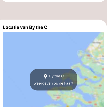
Zeeland
Schouwen-
Locatie van By the C
Duiveland
-
Renesse
-
Brouwershaven
-
Bruinisse
-
Zierikzee
-
By the C
Natuur
-
weergeven op de kaart
Oosterschelde
Burgh
-
Haamstede
Natuur
Walcheren