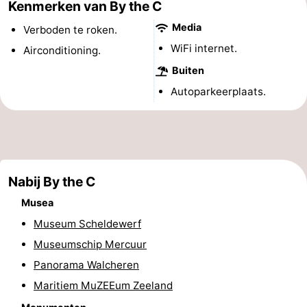
Kenmerken van By the C
&
Bezienswaardigheden
Media
Verboden te roken.
WiFi internet.
doen
-
Airconditioning.
Buiten
Musea
-
Autoparkeerplaats.
Monumenten
-
Uitkijkpunten
Attracties
-
Nabij By the C
Speeltuinen
-
Musea
Museum Scheldewerf
Binnenspeeltuinen
-
Museumschip Mercuur
Bowlen
Wellness
Panorama Walcheren
Maritiem MuZEEum Zeeland
centra
Dorpen