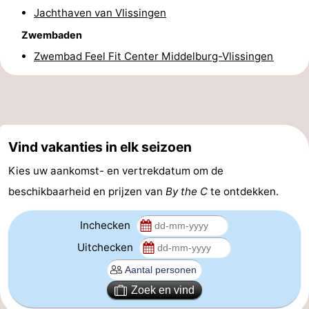
Jachthaven van Vlissingen
drinken
Evenementen
Zwembaden
Praktisch
Zwembad Feel Fit Center Middelburg-Vlissingen
Forum
Route
-
Vind vakanties in elk seizoen
Kies uw aankomst- en vertrekdatum om de
Parkeren
Veerboot
beschikbaarheid en prijzen van
By the C
te ontdekken.
Reisboekenwinkel
Inchecken
Nieuws
Uitchecken
Medische
Zoek en vind
adressen
Regio