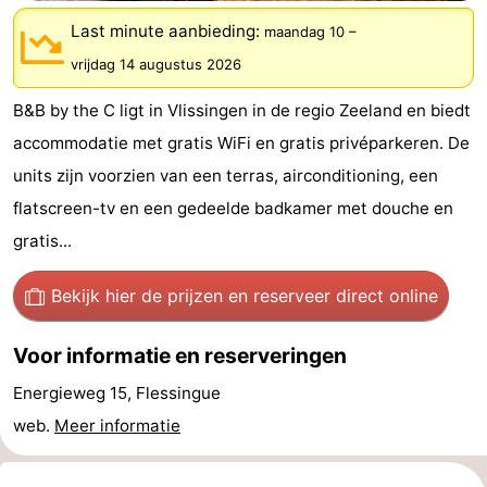
Vakantiehuizen
Last minute aanbieding:
maandag 10
–
vrijdag 14 augustus 2026
-
B&B by the C ligt in Vlissingen in de regio Zeeland en biedt
Duinzicht
-
accommodatie met gratis WiFi en gratis privéparkeren. De
Galgewei
-
units zijn voorzien van een terras, airconditioning, een
flatscreen-tv en een gedeelde badkamer met douche en
Noordzee
-
gratis...
Resort
Strandpark
-
Bekijk hier de prijzen
en reserveer direct online
Vlissingen
Zeeland
Vebenabos
-
Voor informatie en reserveringen
Westduin
Last
Energieweg 15, Flessingue
minutes
Strand
web.
Meer informatie
Zien