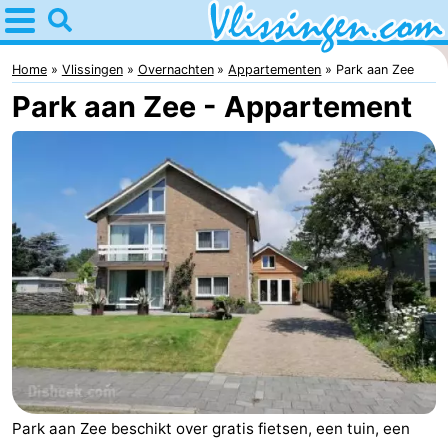
Home
Vlissingen
Home
Vlissingen
Overnachten
Appartementen
Park aan Zee
Park aan Zee - Appartement
Tips
Voor
kinderen
Overnachten
Appartementen
-
Martina
Bed
(&
Campings
breakfasts)
Hotels
Park aan Zee beschikt over gratis fietsen, een tuin, een