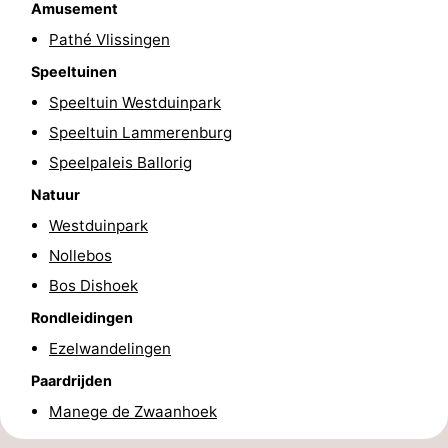
Amusement
&
Natuur
Pathé Vlissingen
Speeltuinen
Steden
Rondleidingen
Speeltuin Westduinpark
Sporten
Speeltuin Lammerenburg
Speelpaleis Ballorig
-
Natuur
Zwembaden
-
Westduinpark
Fietsen
-
Nollebos
Bos Dishoek
Wandelen
-
Rondleidingen
Paardrijden
-
Ezelwandelingen
Paardrijden
Golfbanen
Eten
Manege de Zwaanhoek
en
Ringrijden