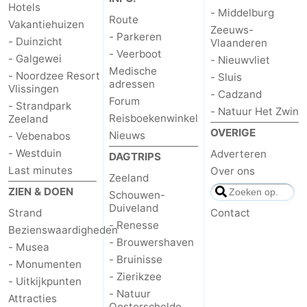
Hotels
- Middelburg
Route
Vakantiehuizen
Zeeuws-
- Parkeren
- Duinzicht
Vlaanderen
- Veerboot
- Galgewei
- Nieuwvliet
Medische
- Noordzee Resort
- Sluis
adressen
Vlissingen
- Cadzand
Forum
- Strandpark
- Natuur Het Zwin
Reisboekenwinkel
Zeeland
OVERIGE
Nieuws
- Vebenabos
- Westduin
Adverteren
DAGTRIPS
Last minutes
Over ons
Zeeland
ZIEN & DOEN
Schouwen-
Duiveland
Strand
Contact
- Renesse
Bezienswaardigheden
- Brouwershaven
- Musea
- Bruinisse
- Monumenten
- Zierikzee
- Uitkijkpunten
- Natuur
Attracties
Oosterschelde