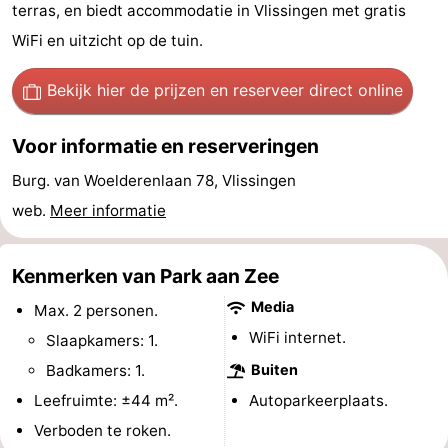
terras, en biedt accommodatie in Vlissingen met gratis
Vakantiehuizen
WiFi en uitzicht op de tuin.
-
Bekijk hier de prijzen
en reserveer direct online
Duinzicht
-
Voor informatie en reserveringen
Galgewei
-
Burg. van Woelderenlaan 78, Vlissingen
Noordzee
-
web.
Meer informatie
Resort
Strandpark
-
Kenmerken van Park aan Zee
Vlissingen
Zeeland
Vebenabos
-
Media
Max. 2 personen.
WiFi internet.
Westduin
Last
Slaapkamers: 1.
Badkamers: 1.
Buiten
minutes
Strand
Leefruimte: ±44 m².
Autoparkeerplaats.
Zien
Verboden te roken.