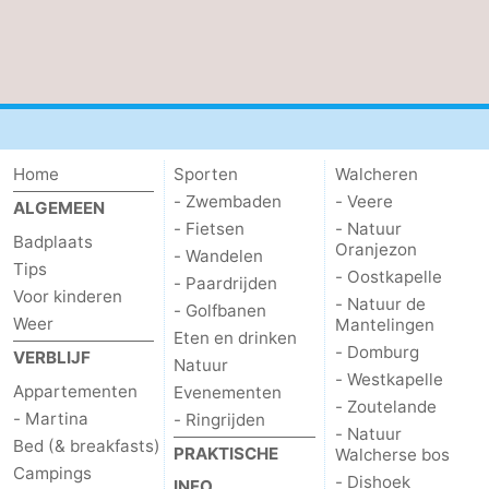
bos
Middelburg
Zeeuws-
Vlaanderen
-
Nieuwvliet
-
Home
Sporten
Walcheren
Sluis
-
- Zwembaden
- Veere
ALGEMEEN
- Fietsen
- Natuur
Cadzand
-
Badplaats
Oranjezon
- Wandelen
Tips
- Oostkapelle
- Paardrijden
Natuur
Weer
Voor kinderen
- Natuur de
- Golfbanen
Weer
Mantelingen
Het
Contact
Eten en drinken
- Domburg
VERBLIJF
Natuur
- Westkapelle
Zwin
Appartementen
Evenementen
- Zoutelande
- Martina
- Ringrijden
- Natuur
Bed (& breakfasts)
PRAKTISCHE
Walcherse bos
Campings
- Dishoek
INFO.