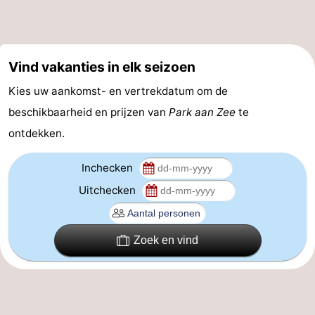
drinken
Evenementen
Praktisch
Vind vakanties in elk seizoen
Forum
Kies uw aankomst- en vertrekdatum om de
beschikbaarheid en prijzen van
Park aan Zee
te
Route
ontdekken.
-
Inchecken
Parkeren
Veerboot
Uitchecken
Reisboekenwinkel
Zoek en vind
Nieuws
Medische
adressen
Regio