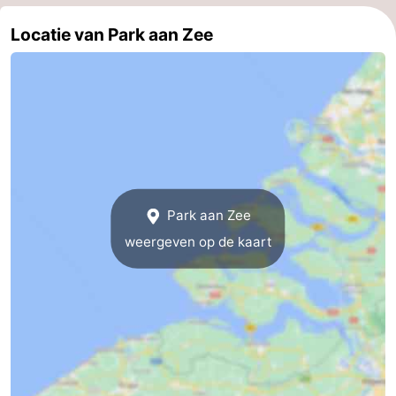
Zeeland
Locatie van Park aan Zee
Schouwen-
Duiveland
-
Renesse
-
Brouwershaven
-
Park aan Zee
Bruinisse
-
weergeven op de kaart
Zierikzee
-
Natuur
-
Oosterschelde
Burgh
-
Haamstede
Natuur
Walcheren