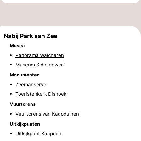
&
Bezienswaardigheden
doen
-
Nabij Park aan Zee
Musea
-
Musea
Monumenten
-
Panorama Walcheren
Museum Scheldewerf
Uitkijkpunten
Attracties
Monumenten
-
Zeemanserve
Speeltuinen
-
Toeristenkerk Dishoek
Vuurtorens
Binnenspeeltuinen
-
Vuurtorens van Kaapduinen
Bowlen
Wellness
Uitkijkpunten
Uitkijkpunt Kaapduin
centra
Dorpen