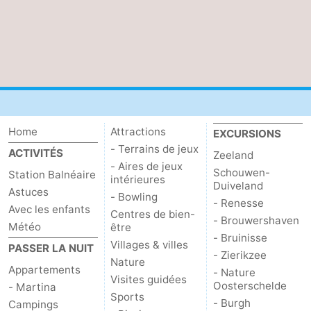
bos
Middelburg
Zeeuws-
Vlaanderen
-
Nieuwvliet
-
Sluis
-
Home
Attractions
EXCURSIONS
- Terrains de jeux
Cadzand
-
ACTIVITÉS
Zeeland
- Aires de jeux
Schouwen-
Station Balnéaire
intérieures
Nature
Météo
Duiveland
Astuces
- Bowling
- Renesse
Avec les enfants
Het
Contact
Centres de bien-
- Brouwershaven
Météo
être
- Bruinisse
Zwin
Villages & villes
PASSER LA NUIT
- Zierikzee
Nature
Appartements
- Nature
Visites guidées
Oosterschelde
- Martina
Sports
- Burgh
Campings