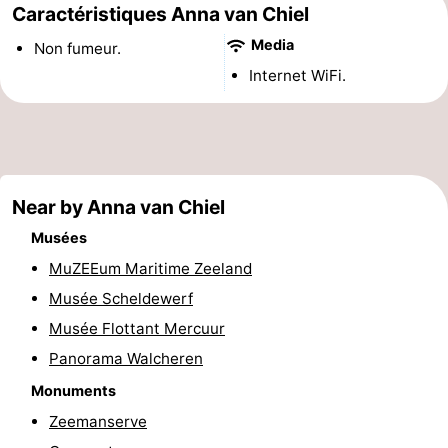
Caractéristiques Anna van Chiel
et
Lieux
Media
Non fumeur.
faire
d'intérêt
-
Internet WiFi.
Musées
-
Monuments
-
Near by Anna van Chiel
Points
Attractions
Musées
de
-
MuZEEum Maritime Zeeland
vue
Terrains
-
Musée Scheldewerf
Musée Flottant Mercuur
de
Aires
-
Panorama Walcheren
jeux
de
Bowling
Centres
Monuments
Zeemanserve
jeux
de
Villages