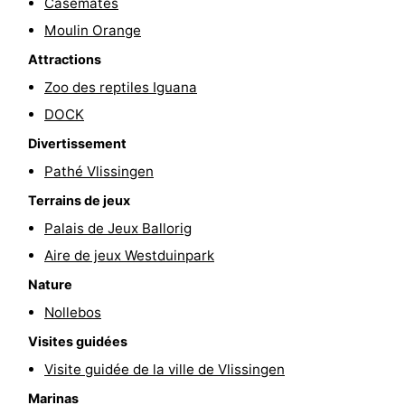
Casemates
intérieures
bien-
&
Nature
Moulin Orange
Attractions
être
villes
Visites
Zoo des reptiles Iguana
guidées
Sports
DOCK
Divertissement
-
Pathé Vlissingen
Piscines
-
Terrains de jeux
Palais de Jeux Ballorig
Faire
-
Aire de jeux Westduinpark
du
Randonnée
-
Nature
vélo
Équitation
-
Nollebos
Visites guidées
Terrains
-
Visite guidée de la ville de Vlissingen
de
Peche
-
Marinas