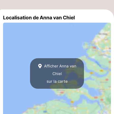
Zeeland
Localisation de Anna van Chiel
Schouwen-
Duiveland
-
Renesse
-
Brouwershaven
-
Bruinisse
-
Afficher Anna van
Chiel
Zierikzee
-
sur la carte
Nature
-
Oosterschelde
Burgh
-
Haamstede
Nature
Walcheren