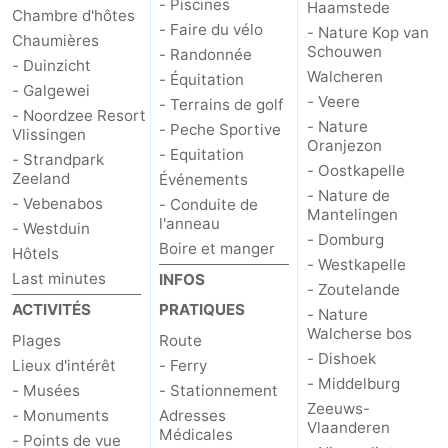
- Piscines
Haamstede
Chambre d'hôtes
- Faire du vélo
- Nature Kop van
Chaumières
Schouwen
- Randonnée
- Duinzicht
Walcheren
- Équitation
- Galgewei
- Veere
- Terrains de golf
- Noordzee Resort
- Nature
- Peche Sportive
Vlissingen
Oranjezon
- Equitation
- Strandpark
- Oostkapelle
Zeeland
Événements
- Nature de
- Vebenabos
- Conduite de
Mantelingen
l'anneau
- Westduin
- Domburg
Boire et manger
Hôtels
- Westkapelle
Last minutes
INFOS
- Zoutelande
ACTIVITÉS
PRATIQUES
- Nature
Walcherse bos
Plages
Route
- Dishoek
Lieux d'intérêt
- Ferry
- Middelburg
- Musées
- Stationnement
Zeeuws-
- Monuments
Adresses
Vlaanderen
Médicales
- Points de vue