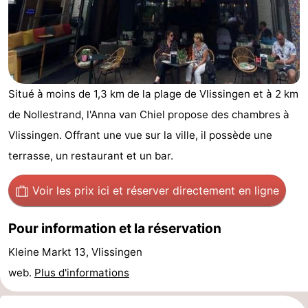
-
Duinzicht
-
Galgewei
-
Situé à moins de 1,3 km de la plage de Vlissingen et à 2 km
Noordzee
-
de Nollestrand, l'Anna van Chiel propose des chambres à
Vlissingen. Offrant une vue sur la ville, il possède une
Resort
Strandpark
-
terrasse, un restaurant et un bar.
Vlissingen
Zeeland
Vebenabos
-
Voir les prix ici
et réserver directement en ligne
Westduin
Hôtels
Pour information et la réservation
Last
Kleine Markt 13, Vlissingen
minutes
Plages
web.
Plus d'informations
Voir