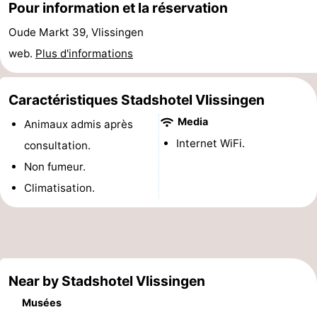
Pour information et la réservation
et
Lieux
Oude Markt 39, Vlissingen
faire
d'intérêt
-
web.
Plus d'informations
Musées
-
Caractéristiques Stadshotel Vlissingen
Monuments
-
Media
Animaux admis après
Internet WiFi.
consultation.
Points
Attractions
Non fumeur.
de
-
Climatisation.
vue
Terrains
-
de
Aires
-
jeux
de
Bowling
Centres
Near by Stadshotel Vlissingen
Musées
jeux
de
Villages