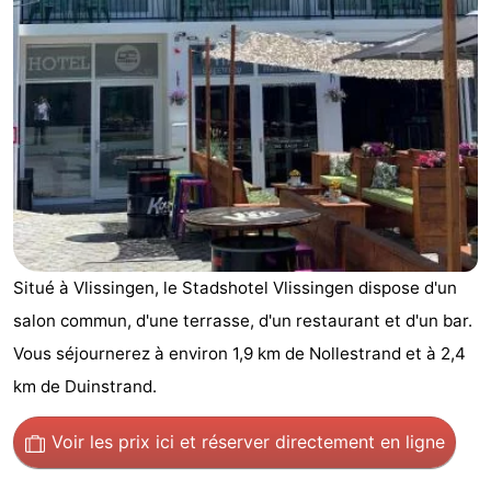
-
Duinzicht
-
Galgewei
-
Noordzee
-
Resort
Strandpark
-
Vlissingen
Zeeland
Vebenabos
-
Situé à Vlissingen, le Stadshotel Vlissingen dispose d'un
salon commun, d'une terrasse, d'un restaurant et d'un bar.
Westduin
Hôtels
Vous séjournerez à environ 1,9 km de Nollestrand et à 2,4
Last
km de Duinstrand.
minutes
Plages
Voir les prix ici
et réserver directement en ligne
Voir