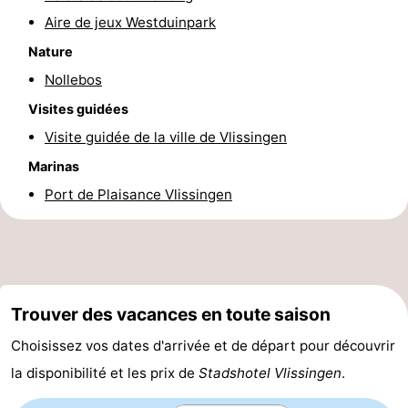
Aire de jeux Westduinpark
golf
Sportive
Equitation
Conduite
Nature
de
Boire
Nollebos
Visites guidées
l'anneau
et
Événements
Visite guidée de la ville de Vlissingen
manger
Pratiques
Marinas
Forum
Port de Plaisance Vlissingen
Route
-
Trouver des vacances en toute saison
Ferry
Stationnement
Choisissez vos dates d'arrivée et de départ pour découvrir
Adresses
la disponibilité et les prix de
Stadshotel Vlissingen
.
Médicales
Région