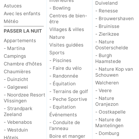
intérieures
Duiveland
Astuces
- Bowling
- Renesse
Avec les enfants
Centres de bien-
- Brouwershaven
Météo
être
- Bruinisse
Villages & villes
PASSER LA NUIT
- Zierikzee
Nature
Appartements
- Nature
Visites guidées
Oosterschelde
- Martina
Sports
- Burgh
Campings
- Piscines
Haamstede
Chambre d'hôtes
- Faire du vélo
- Nature Kop van
Chaumières
Schouwen
- Randonnée
- Duinzicht
Walcheren
- Équitation
- Galgewei
- Veere
- Terrains de golf
- Noordzee Resort
- Nature
- Peche Sportive
Vlissingen
Oranjezon
- Equitation
- Strandpark
- Oostkapelle
Zeeland
Événements
- Nature de
- Vebenabos
- Conduite de
Mantelingen
l'anneau
- Westduin
- Domburg
Boire et manger
Hôtels