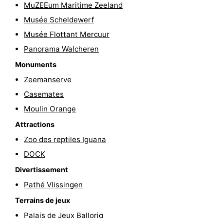
MuZEEum Maritime Zeeland
intérieures
bien-
&
Nature
Musée Scheldewerf
Musée Flottant Mercuur
être
villes
Visites
Panorama Walcheren
guidées
Sports
Monuments
Zeemanserve
-
Casemates
Piscines
-
Moulin Orange
Faire
-
Attractions
Zoo des reptiles Iguana
du
Randonnée
-
DOCK
vélo
Équitation
-
Divertissement
Pathé Vlissingen
Terrains
-
Terrains de jeux
de
Peche
-
Palais de Jeux Ballorig