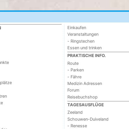
Einkaufen
N
Veranstaltungen
- Ringstechen
Essen und trinken
PRAKTISCHE INFO.
unkte
Route
- Parken
- Fähre
lplätze
Medizin Adressen
Forum
tren
Reisebuchshop
te
TAGESAUSFLÜGE
Zeeland
Schouwen-Duiveland
- Renesse