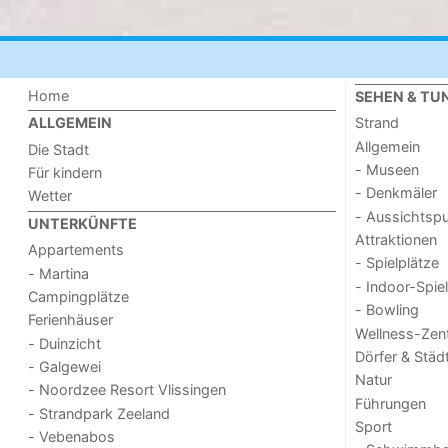
Home
SEHEN & TU
Strand
ALLGEMEIN
Allgemein
Die Stadt
- Museen
Für kindern
- Denkmäler
Wetter
- Aussichtsp
UNTERKÜNFTE
Attraktionen
Appartements
- Spielplätze
- Martina
- Indoor-Spie
Campingplätze
- Bowling
Ferienhäuser
Wellness-Zen
- Duinzicht
Dörfer & Städ
- Galgewei
Natur
- Noordzee Resort Vlissingen
Führungen
- Strandpark Zeeland
Sport
- Vebenabos