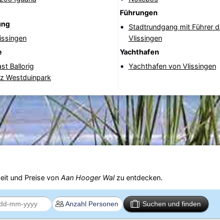
Führungen
ung
Stadtrundgang mit Führer d
issingen
Vlissingen
e
Yachthafen
st Ballorig
Yachthafen von Vlissingen
tz Westduinpark
eit und Preise von
Aan Hooger Wal
zu entdecken.
Suchen und finden