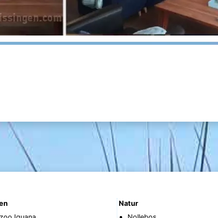
nen
Natur
nzoo Iguana
Nollebos