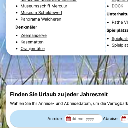
Museumsschiff Mercuur
DOCK
Museum Scheldewerf
Unterhalt
Panorama Walcheren
Pathé Vl
Denkmäler
Spielplätz
Zeemanserve
Spielpala
Kasematten
Spielpla
Oranjemühle
Finden Sie Urlaub zu jeder Jahreszeit
Wählen Sie Ihr Anreise- und Abreisedatum, um die Verfügbark
Anreise
Abreise