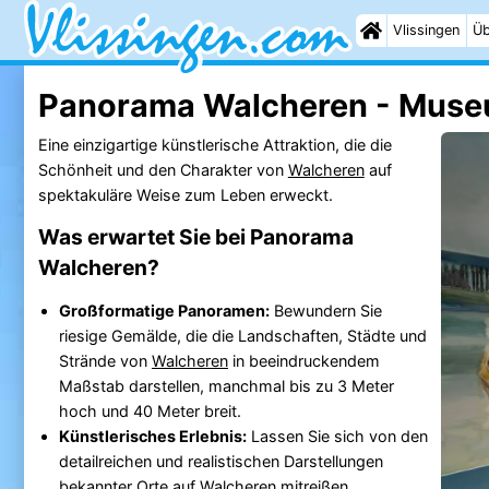
Vlissingen
Üb
Panorama Walcheren - Mus
Eine einzigartige künstlerische Attraktion, die die
Schönheit und den Charakter von
Walcheren
auf
spektakuläre Weise zum Leben erweckt.
Was erwartet Sie bei Panorama
Walcheren?
Großformatige Panoramen:
Bewundern Sie
riesige Gemälde, die die Landschaften, Städte und
Strände von
Walcheren
in beeindruckendem
Maßstab darstellen, manchmal bis zu 3 Meter
hoch und 40 Meter breit.
Künstlerisches Erlebnis:
Lassen Sie sich von den
detailreichen und realistischen Darstellungen
bekannter Orte auf
Walcheren
mitreißen.