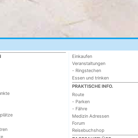
Einkaufen
N
Veranstaltungen
- Ringstechen
Essen und trinken
PRAKTISCHE INFO.
unkte
Route
- Parken
- Fähre
lplätze
Medizin Adressen
Forum
tren
Reisebuchshop
te