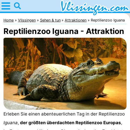
Home
Vlissingen
Home
Vlissingen
Sehen & tun
Attraktionen
Reptilienzoo Iguana
Reptilienzoo Iguana - Attraktion
Tipps
Für
kindern
Übernachten
Appartements
-
Martina
Campingplätze
Ferienhäuser
Erleben Sie einen abenteuerlichen Tag in der Reptilienzoo
Iguana
,
der größten überdachten Reptilienzoo Europas
,
-