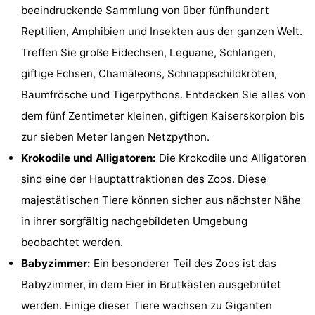
beeindruckende Sammlung von über fünfhundert
&
-
Reptilien, Amphibien und Insekten aus der ganzen Welt.
tun
Museen
-
Treffen Sie große Eidechsen, Leguane, Schlangen,
giftige Echsen, Chamäleons, Schnappschildkröten,
Denkmäler
-
Baumfrösche und Tigerpythons. Entdecken Sie alles von
Aussichtspunkte
Attraktionen
dem fünf Zentimeter kleinen, giftigen Kaiserskorpion bis
zur sieben Meter langen Netzpython.
-
Krokodile und Alligatoren:
Die Krokodile und Alligatoren
Spielplätze
-
sind eine der Hauptattraktionen des Zoos. Diese
majestätischen Tiere können sicher aus nächster Nähe
Indoor-
-
in ihrer sorgfältig nachgebildeten Umgebung
Spielplätze
Bowling
Wellness-
beobachtet werden.
Babyzimmer:
Ein besonderer Teil des Zoos ist das
Zentren
Dörfer
Babyzimmer, in dem Eier in Brutkästen ausgebrütet
&
Natur
werden. Einige dieser Tiere wachsen zu Giganten