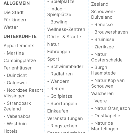
- Spielplätze
ALLGEMEIN
Zeeland
- Indoor-
Schouwen-
Die Stadt
Spielplätze
Duiveland
Für kindern
- Bowling
- Renesse
Wetter
Wellness-Zentren
- Brouwershaven
UNTERKÜNFTE
Dörfer & Städte
- Bruinisse
Natur
Appartements
- Zierikzee
Führungen
- Martina
- Natur
Sport
Oosterschelde
Campingplätze
- Schwimmbader
- Burgh
Ferienhäuser
Haamstede
- Radfahren
- Duinzicht
- Natur Kop van
- Wandern
- Galgewei
Schouwen
- Reiten
- Noordzee Resort
Walcheren
Vlissingen
- Golfplatze
- Veere
- Strandpark
- Sportangeln
- Natur Oranjezon
Zeeland
Einkaufen
- Oostkapelle
- Vebenabos
Veranstaltungen
- Natur de
- Westduin
- Ringstechen
Mantelingen
Hotels