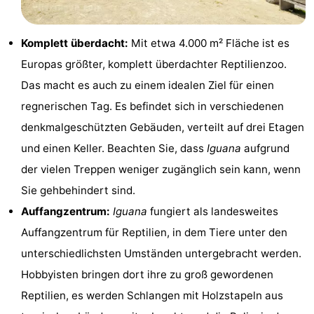
trinken
Ausgehen
Komplett überdacht:
Mit etwa 4.000 m² Fläche ist es
Ringstechen
Europas größter, komplett überdachter Reptilienzoo.
Veranstaltungen
Das macht es auch zu einem idealen Ziel für einen
regnerischen Tag. Es befindet sich in verschiedenen
Praktisch
denkmalgeschützten Gebäuden, verteilt auf drei Etagen
Forum
und einen Keller. Beachten Sie, dass
Iguana
aufgrund
der vielen Treppen weniger zugänglich sein kann, wenn
Route
Sie gehbehindert sind.
-
Auffangzentrum:
Iguana
fungiert als landesweites
Auffangzentrum für Reptilien, in dem Tiere unter den
Parken
Reisebuchshop
unterschiedlichsten Umständen untergebracht werden.
-
Hobbyisten bringen dort ihre zu groß gewordenen
Reptilien, es werden Schlangen mit Holzstapeln aus
Fähre
Medizin