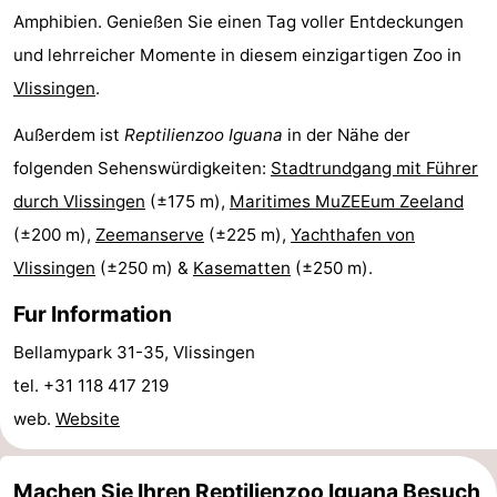
Amphibien. Genießen Sie einen Tag voller Entdeckungen
Haamstede
Natur
Walcheren
und lehrreicher Momente in diesem einzigartigen Zoo in
Vlissingen
.
Kop
-
Außerdem ist
Reptilienzoo Iguana
in der Nähe der
van
Veere
-
folgenden Sehenswürdigkeiten:
Stadtrundgang mit Führer
Schouwen
Natur
-
durch Vlissingen
(±175 m),
Maritimes MuZEEum Zeeland
(±200 m),
Zeemanserve
(±225 m),
Yachthafen von
Oranjezon
Oostkapelle
-
Vlissingen
(±250 m) &
Kasematten
(±250 m).
Natur
-
Fur Information
de
Domburg
-
Bellamypark 31-35, Vlissingen
tel. +31 118 417 219
Mantelingen
Westkapelle
-
web.
Website
Zoutelande
-
Natur
-
Machen Sie Ihren Reptilienzoo Iguana Besuch