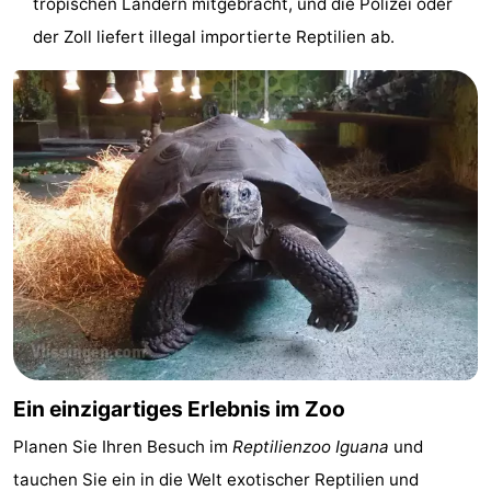
tropischen Ländern mitgebracht, und die Polizei oder
Adressen
Region
der Zoll liefert illegal importierte Reptilien ab.
Zeeland
Schouwen-
Duiveland
-
Renesse
-
Brouwershaven
-
Bruinisse
-
Zierikzee
-
Ein einzigartiges Erlebnis im Zoo
Natur
-
Planen Sie Ihren Besuch im
Reptilienzoo Iguana
und
tauchen Sie ein in die Welt exotischer Reptilien und
Oosterschelde
Burgh
-