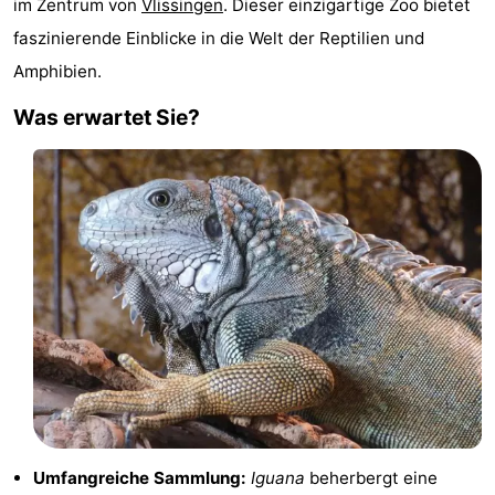
im Zentrum von
Vlissingen
. Dieser einzigartige Zoo bietet
Duinzicht
-
faszinierende Einblicke in die Welt der Reptilien und
Amphibien.
Galgewei
-
Was erwartet Sie?
Noordzee
-
Resort
Strandpark
-
Vlissingen
Zeeland
Vebenabos
-
Westduin
Hotels
Zimmer
(mit
Lastminutes
Frühstück)
Strand
Sehen
Umfangreiche Sammlung:
Iguana
beherbergt eine