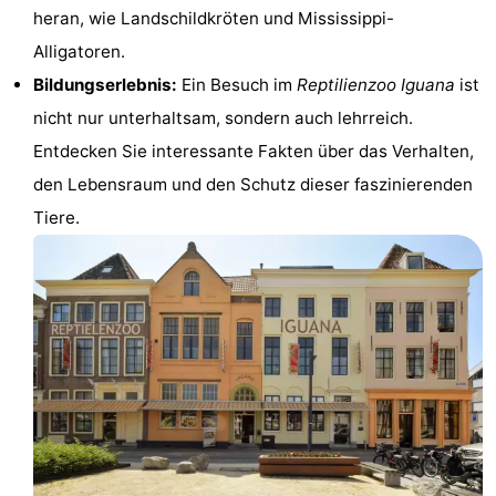
heran, wie Landschildkröten und Mississippi-
Städte
Führungen
Alligatoren.
Sport
Bildungserlebnis:
Ein Besuch im
Reptilienzoo Iguana
ist
nicht nur unterhaltsam, sondern auch lehrreich.
-
Entdecken Sie interessante Fakten über das Verhalten,
Schwimmbader
-
den Lebensraum und den Schutz dieser faszinierenden
Tiere.
Radfahren
-
Wandern
-
Reiten
-
Golfplatze
-
Sportangeln
Essen
und
Einkaufen