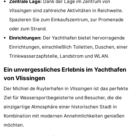
Zentrale Lage:
Dank der Lage im Zentrum von
&
-
Vlissingen
sind zahlreiche Aktivitäten in Reichweite.
Spazieren Sie zum Einkaufszentrum, zur Promenade
tun
Museen
-
oder zum Strand.
Denkmäler
-
Einrichtungen:
Der Yachthafen bietet hervorragende
Einrichtungen, einschließlich Toiletten, Duschen, einer
Aussichtspunkte
Attraktionen
Trinkwasserzapfstelle, Landstrom und WLAN.
-
Ein unvergessliches Erlebnis im Yachthafen
Spielplätze
-
von Vlissingen
Der Michiel de Ruyterhafen in
Vlissingen
ist das perfekte
Indoor-
-
Ziel für Wassersportbegeisterte und Besucher, die die
Spielplätze
Bowling
Wellness-
einzigartige Atmosphäre einer historischen Stadt in
Kombination mit modernen Annehmlichkeiten genießen
Zentren
Dörfer
möchten.
&
Natur