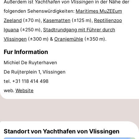
Außerdem ist
Yachthafen von Vlissingen
in der Nähe der
Städte
Führungen
folgenden Sehenswürdigkeiten:
Maritimes MuZEEum
Zeeland
(±70 m),
Kasematten
(±125 m),
Reptilienzoo
Sport
Iguana
(±250 m),
Stadtrundgang mit Führer durch
-
Vlissingen
(±300 m) &
Oranjemühle
(±350 m).
Schwimmbader
-
Fur Information
Michiel De Ruyterhaven
Radfahren
-
De Ruijterplein 1, Vlissingen
Wandern
-
tel. +31 118 414 498
web.
Website
Reiten
-
Golfplatze
-
Sportangeln
Essen
Standort von Yachthafen von Vlissingen
und
Einkaufen