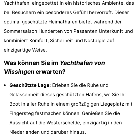
Yachthafen, eingebettet in ein historisches Ambiente, das
Duinzicht
-
bei Besuchern ein besonderes Gefühl hervorruft. Dieser
Galgewei
-
optimal geschützte Heimathafen bietet während der
Sommersaison Hunderten von Passanten Unterkunft und
Noordzee
-
kombiniert Komfort, Sicherheit und Nostalgie auf
Resort
Strandpark
-
einzigartige Weise.
Was können Sie im
Yachthafen von
Vlissingen
Zeeland
Vebenabos
-
Vlissingen
erwarten?
Westduin
Hotels
Geschützte Lage:
Erleben Sie die Ruhe und
Zimmer
Gelassenheit dieses geschützten Hafens, wo Sie Ihr
Boot in aller Ruhe in einem großzügigen Liegeplatz mit
(mit
Lastminutes
Fingersteg festmachen können. Genießen Sie die
Frühstück)
Strand
Aussicht auf die Westerschelde, einzigartig in den
Niederlanden und darüber hinaus.
Sehen