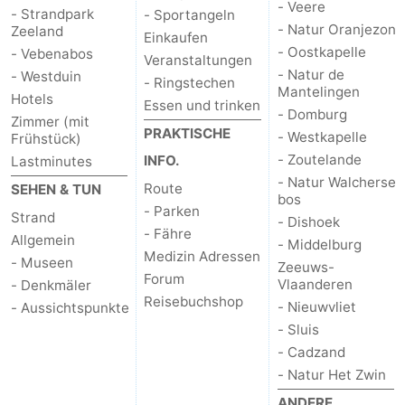
- Veere
- Strandpark
- Sportangeln
- Natur Oranjezon
Zeeland
Walcherse
Dishoek
-
Einkaufen
- Oostkapelle
- Vebenabos
Veranstaltungen
bos
Middelburg
Zeeuws-
- Natur de
- Westduin
- Ringstechen
Mantelingen
Hotels
Essen und trinken
Vlaanderen
-
- Domburg
Zimmer (mit
PRAKTISCHE
- Westkapelle
Frühstück)
Nieuwvliet
-
- Zoutelande
INFO.
Lastminutes
- Natur Walcherse
Route
SEHEN & TUN
Sluis
-
bos
- Parken
Strand
- Dishoek
- Fähre
Cadzand
-
Allgemein
- Middelburg
Medizin Adressen
- Museen
Zeeuws-
Natur
Wetter
Forum
Vlaanderen
- Denkmäler
Reisebuchshop
- Nieuwvliet
- Aussichtspunkte
Het
Kontakt
- Sluis
- Cadzand
Zwin
- Natur Het Zwin
ANDERE