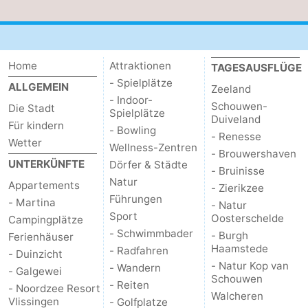
Haamstede
Natur
Walcheren
Kop
-
Home
Attraktionen
TAGESAUSFLÜGE
- Spielplätze
van
Veere
-
ALLGEMEIN
Zeeland
- Indoor-
Schouwen-
Die Stadt
Spielplätze
Schouwen
Natur
-
Duiveland
Für kindern
- Bowling
- Renesse
Wetter
Oranjezon
Oostkapelle
-
Wellness-Zentren
- Brouwershaven
UNTERKÜNFTE
Dörfer & Städte
- Bruinisse
Natur
-
Natur
Appartements
- Zierikzee
Führungen
- Martina
- Natur
de
Domburg
-
Sport
Oosterschelde
Campingplätze
- Schwimmbader
- Burgh
Ferienhäuser
Mantelingen
Westkapelle
-
Haamstede
- Radfahren
- Duinzicht
- Natur Kop van
- Wandern
Zoutelande
-
- Galgewei
Schouwen
- Reiten
- Noordzee Resort
Walcheren
Vlissingen
Natur
-
- Golfplatze