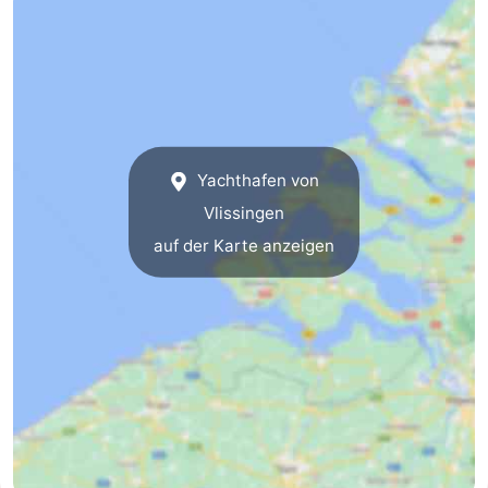
trinken
Ausgehen
Ringstechen
Veranstaltungen
Yachthafen von
Praktisch
Vlissingen
Forum
auf der Karte anzeigen
Route
-
Parken
Reisebuchshop
-
Fähre
Medizin