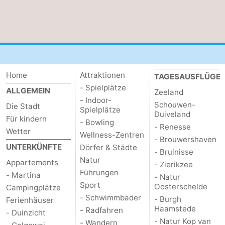
Städte
Führungen
Sport
-
Home
Attraktionen
TAGESAUSFLÜGE
Schwimmbader
-
- Spielplätze
ALLGEMEIN
Zeeland
- Indoor-
Schouwen-
Radfahren
-
Die Stadt
Spielplätze
Duiveland
Für kindern
- Bowling
- Renesse
Wandern
-
Wetter
Wellness-Zentren
- Brouwershaven
UNTERKÜNFTE
Dörfer & Städte
Reiten
-
- Bruinisse
Natur
Appartements
- Zierikzee
Führungen
Golfplatze
-
- Martina
- Natur
Sport
Oosterschelde
Campingplätze
Sportangeln
Essen
- Schwimmbader
- Burgh
Ferienhäuser
Haamstede
- Radfahren
- Duinzicht
und
Einkaufen
- Natur Kop van
- Wandern