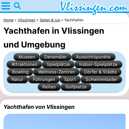
Home
Vlissingen
Home
Vlissingen
Sehen & tun
Yachthafen
Yachthafen in Vlissingen
Tipps
und Umgebung
Für
Museen
Denkmäler
Aussichtspunkte
kindern
Übernachten
Attraktionen
Spielplätze
Indoor-Spielplätze
Appartements
Bowling
Wellness-Zentren
Dörfer & Städte
Natur
Führungen
Sport
Schwimmbader
-
Reiten
Golfplatze
Martina
Campingplätze
Yachthafen von Vlissingen
Ferienhäuser
-