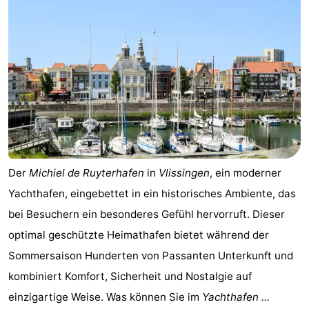
Duinzicht
-
Galgewei
-
Noordzee
-
Resort
Strandpark
-
Vlissingen
Zeeland
Vebenabos
-
Westduin
Hotels
Der
Michiel de Ruyterhafen
in
Vlissingen
, ein moderner
Yachthafen, eingebettet in ein historisches Ambiente, das
Zimmer
bei Besuchern ein besonderes Gefühl hervorruft. Dieser
(mit
Lastminutes
optimal geschützte Heimathafen bietet während der
Sommersaison Hunderten von Passanten Unterkunft und
Frühstück)
Strand
kombiniert Komfort, Sicherheit und Nostalgie auf
Sehen
einzigartige Weise. Was können Sie im
Yachthafen ...