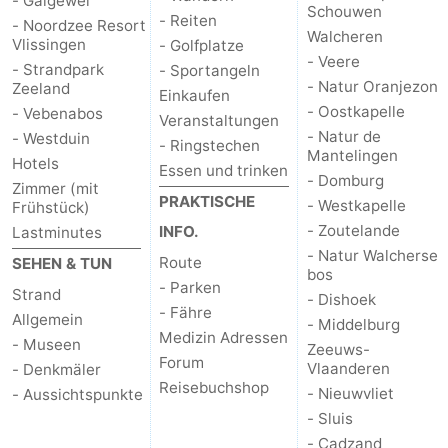
- Galgewei
Schouwen
- Reiten
- Noordzee Resort
trinken
Ausgehen
Walcheren
Vlissingen
- Golfplatze
- Veere
- Strandpark
- Sportangeln
Ringstechen
- Natur Oranjezon
Zeeland
Einkaufen
- Oostkapelle
- Vebenabos
Veranstaltungen
Veranstaltungen
- Natur de
- Westduin
- Ringstechen
Mantelingen
Hotels
Praktisch
Essen und trinken
- Domburg
Zimmer (mit
PRAKTISCHE
- Westkapelle
Frühstück)
Forum
- Zoutelande
INFO.
Lastminutes
- Natur Walcherse
Route
Route
SEHEN & TUN
bos
- Parken
Strand
- Dishoek
-
- Fähre
Allgemein
- Middelburg
Medizin Adressen
- Museen
Parken
Reisebuchshop
Zeeuws-
Forum
Vlaanderen
- Denkmäler
Reisebuchshop
-
- Nieuwvliet
- Aussichtspunkte
- Sluis
Fähre
Medizin
- Cadzand