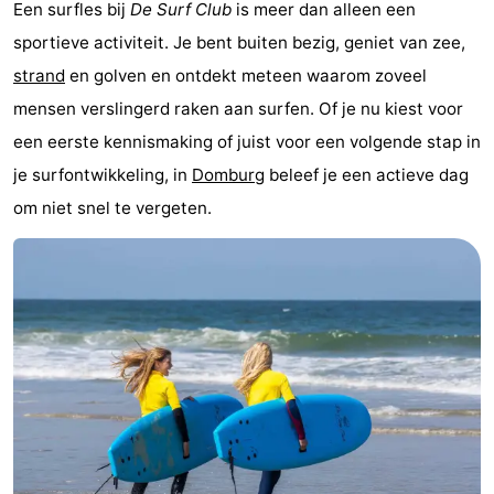
Een surfles bij
De Surf Club
is meer dan alleen een
Zeeland
sportieve activiteit. Je bent buiten bezig, geniet van zee,
strand
en golven en ontdekt meteen waarom zoveel
Schouwen-
mensen verslingerd raken aan surfen. Of je nu kiest voor
Duiveland
-
een eerste kennismaking of juist voor een volgende stap in
je surfontwikkeling, in
Domburg
beleef je een actieve dag
Renesse
-
om niet snel te vergeten.
Brouwershaven
-
Bruinisse
-
Zierikzee
-
Natuur
-
Oosterschelde
Burgh
-
Haamstede
Natuur
Walcheren