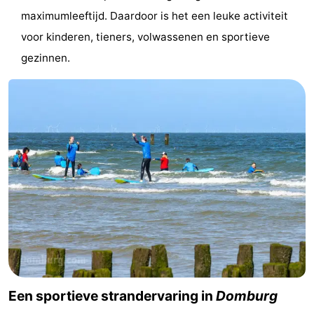
maximumleeftijd. Daardoor is het een leuke activiteit
drinken
Evenementen
voor kinderen, tieners, volwassenen en sportieve
Praktisch
gezinnen.
Forum
Route
-
Parkeren
Veerboot
Reisboekenwinkel
Nieuws
Medische
Een sportieve strandervaring in
Domburg
adressen
Regio