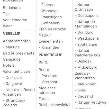
ALGEMEEN
- Fietsen
- Natuur
Badplaats
Oranjezon
- Wandelen
Tips
- Oostkapelle
- Paardrijden
Voor kinderen
- Natuur de
- Golfbanen
Weer
Mantelingen
Eten en drinken
- Domburg
VERBLIJF
Natuur
- Westkapelle
Appartementen
Evenementen
- Zoutelande
- Martina
- Ringrijden
- Natuur
Bed (& breakfasts)
PRAKTISCHE
Walcherse bos
Campings
- Dishoek
INFO.
Hotels
- Middelburg
Route
Vakantiehuizen
Zeeuws-
- Parkeren
- Duinzicht
Vlaanderen
- Veerboot
- Galgewei
- Nieuwvliet
Medische
- Noordzee Resort
- Sluis
adressen
Vlissingen
- Cadzand
Forum
- Strandpark
- Natuur Het Zwin
Reisboekenwinkel
Zeeland