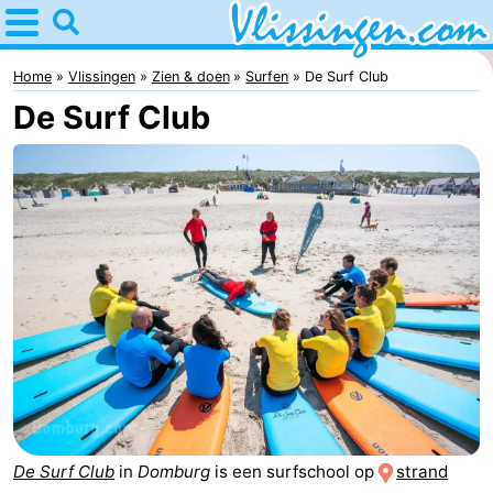
Home
Vlissingen
Home
Vlissingen
Zien & doen
Surfen
De Surf Club
De Surf Club
Tips
Voor
kinderen
Overnachten
Appartementen
-
Martina
Bed
(&
Campings
breakfasts)
Hotels
De Surf Club
in
Domburg
is een surfschool op
strand