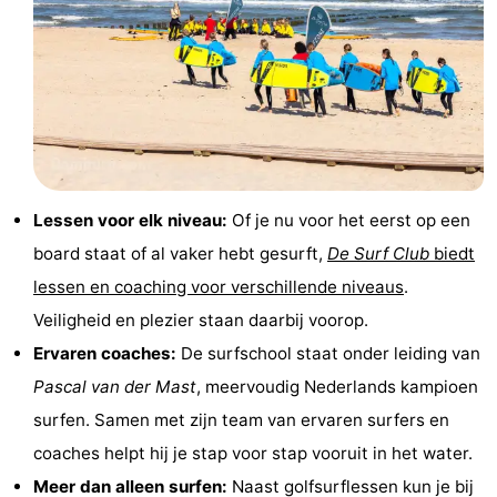
&
Bezienswaardigheden
doen
-
Musea
-
Monumenten
-
Lessen voor elk niveau:
Of je nu voor het eerst op een
Uitkijkpunten
Attracties
board staat of al vaker hebt gesurft,
De Surf Club
biedt
-
lessen en coaching voor verschillende niveaus
.
Veiligheid en plezier staan daarbij voorop.
Speeltuinen
-
Ervaren coaches:
De surfschool staat onder leiding van
Binnenspeeltuinen
-
Pascal van der Mast
, meervoudig Nederlands kampioen
surfen. Samen met zijn team van ervaren surfers en
Bowlen
Wellness
coaches helpt hij je stap voor stap vooruit in het water.
centra
Dorpen
Meer dan alleen surfen:
Naast golfsurflessen kun je bij