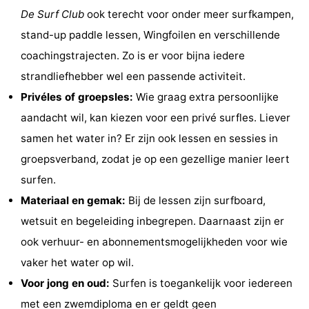
De Surf Club
ook terecht voor onder meer surfkampen,
&
Natuur
stand-up paddle lessen, Wingfoilen en verschillende
Steden
Rondleidingen
coachingstrajecten. Zo is er voor bijna iedere
strandliefhebber wel een passende activiteit.
Sporten
Privéles of groepsles:
Wie graag extra persoonlijke
-
aandacht wil, kan kiezen voor een privé surfles. Liever
samen het water in? Er zijn ook lessen en sessies in
Zwembaden
-
groepsverband, zodat je op een gezellige manier leert
Fietsen
-
surfen.
Materiaal en gemak:
Bij de lessen zijn surfboard,
Wandelen
-
wetsuit en begeleiding inbegrepen. Daarnaast zijn er
Paardrijden
-
ook verhuur- en abonnementsmogelijkheden voor wie
vaker het water op wil.
Golfbanen
Eten
Voor jong en oud:
Surfen is toegankelijk voor iedereen
en
Ringrijden
met een zwemdiploma en er geldt geen