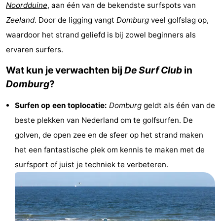
Noordduine
, aan één van de bekendste surfspots van
Vakantiehuizen
Zeeland
. Door de ligging vangt
Domburg
veel golfslag op,
-
waardoor het strand geliefd is bij zowel beginners als
ervaren surfers.
Duinzicht
-
Wat kun je verwachten bij
De Surf Club
in
Galgewei
-
Domburg
?
Noordzee
-
Surfen op een toplocatie:
Domburg
geldt als één van de
beste plekken van Nederland om te golfsurfen. De
Resort
Strandpark
-
golven, de open zee en de sfeer op het strand maken
Vlissingen
Zeeland
Vebenabos
-
het een fantastische plek om kennis te maken met de
surfsport of juist je techniek te verbeteren.
Westduin
Last
minutes
Strand
Zien