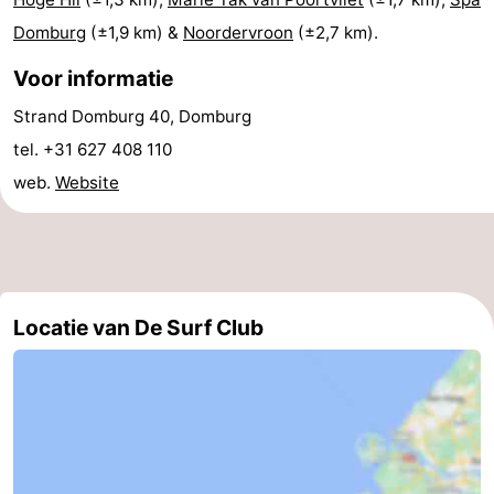
Domburg
(±1,9 km) &
Noordervroon
(±2,7 km).
bos
Middelburg
Zeeuws-
Voor informatie
Vlaanderen
-
Strand Domburg 40, Domburg
Nieuwvliet
-
tel. +31 627 408 110
web.
Website
Sluis
-
Cadzand
-
Natuur
Weer
Locatie van De Surf Club
Het
Contact
Zwin