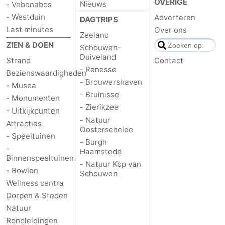
OVERIGE
Nieuws
- Vebenabos
- Westduin
Adverteren
DAGTRIPS
Last minutes
Over ons
Zeeland
ZIEN & DOEN
Schouwen-
Duiveland
Strand
Contact
- Renesse
Bezienswaardigheden
- Brouwershaven
- Musea
- Bruinisse
- Monumenten
- Zierikzee
- Uitkijkpunten
- Natuur
Attracties
Oosterschelde
- Speeltuinen
- Burgh
-
Haamstede
Binnenspeeltuinen
- Natuur Kop van
- Bowlen
Schouwen
Wellness centra
Dorpen & Steden
Natuur
Rondleidingen