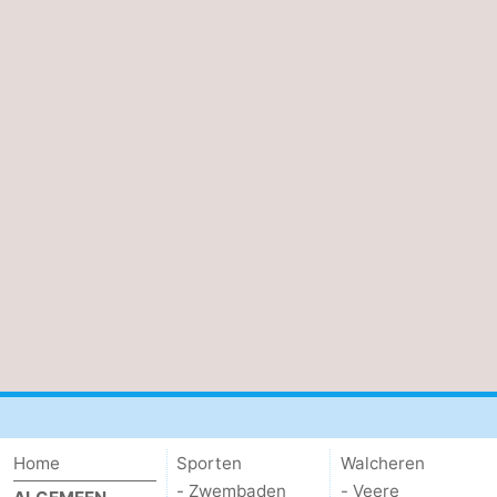
Home
Sporten
Walcheren
- Zwembaden
- Veere