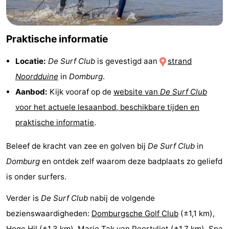
Kop
-
Praktische informatie
van
Veere
-
Locatie:
De Surf Club
is gevestigd aan
strand
Schouwen
Natuur
-
Noordduine
in
Domburg
.
Oranjezon
Oostkapelle
-
Aanbod:
Kijk vooraf op de
website van
De Surf Club
voor het actuele lesaanbod, beschikbare tijden en
Natuur
-
praktische informatie
.
de
Domburg
-
Beleef de kracht van zee en golven bij
De Surf Club
in
Mantelingen
Westkapelle
-
Domburg
en ontdek zelf waarom deze badplaats zo geliefd
is onder surfers.
Zoutelande
-
Verder is
De Surf Club
nabij de volgende
Natuur
-
bezienswaardigheden:
Domburgsche Golf Club
(±1,1 km),
Walcherse
Dishoek
-
Hoge Hil
(±1,3 km),
Marie Tak van Poortvliet
(±1,7 km),
Spa