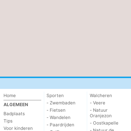
&
Natuur
Steden
Rondleidingen
Sporten
-
Zwembaden
-
Fietsen
-
Wandelen
-
Home
Sporten
Walcheren
Paardrijden
-
- Zwembaden
- Veere
ALGEMEEN
- Fietsen
- Natuur
Badplaats
Golfbanen
Eten
Oranjezon
- Wandelen
Tips
- Oostkapelle
- Paardrijden
en
Ringrijden
Voor kinderen
- Natuur de