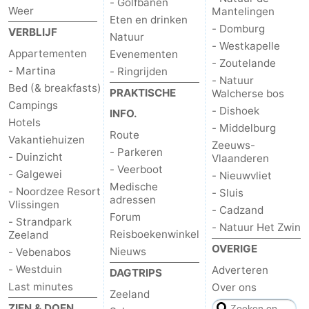
- Golfbanen
Weer
Mantelingen
Eten en drinken
drinken
Evenementen
- Domburg
VERBLIJF
Natuur
- Westkapelle
Praktisch
Appartementen
Evenementen
- Zoutelande
- Martina
- Ringrijden
- Natuur
Forum
Bed (& breakfasts)
PRAKTISCHE
Walcherse bos
Campings
- Dishoek
INFO.
Route
Hotels
- Middelburg
Route
Vakantiehuizen
Zeeuws-
-
- Parkeren
- Duinzicht
Vlaanderen
- Veerboot
- Galgewei
- Nieuwvliet
Parkeren
Veerboot
Medische
- Noordzee Resort
- Sluis
adressen
Vlissingen
Reisboekenwinkel
- Cadzand
Forum
- Strandpark
- Natuur Het Zwin
Reisboekenwinkel
Zeeland
Nieuws
OVERIGE
Nieuws
- Vebenabos
- Westduin
Medische
Adverteren
DAGTRIPS
Last minutes
Over ons
Zeeland
adressen
Regio
ZIEN & DOEN