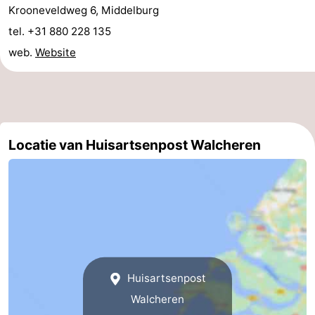
Krooneveldweg 6, Middelburg
Vakantiehuizen
tel. +31 880 228 135
-
web.
Website
Duinzicht
-
Galgewei
-
Locatie van Huisartsenpost Walcheren
Noordzee
-
Resort
Strandpark
-
Vlissingen
Zeeland
Vebenabos
-
Westduin
Last
minutes
Strand
Huisartsenpost
Walcheren
Zien