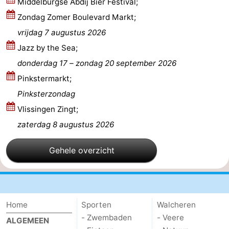
Middelburgse Abdij Bier Festival;
Zeeland
Zondag Zomer Boulevard Markt;
vrijdag 7 augustus 2026
Schouwen-
Jazz by the Sea;
Duiveland
-
donderdag 17
–
zondag 20 september 2026
Pinkstermarkt;
Renesse
-
Pinksterzondag
Brouwershaven
-
Vlissingen Zingt;
zaterdag 8 augustus 2026
Bruinisse
-
Gehele overzicht
Zierikzee
-
Natuur
-
Oosterschelde
Burgh
-
Home
Sporten
Walcheren
- Zwembaden
- Veere
ALGEMEEN
Haamstede
Natuur
Walcheren