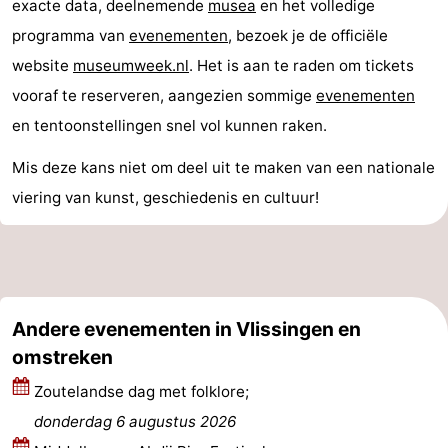
exacte data, deelnemende
musea
en het volledige
drinken
Evenementen
programma van
evenementen
, bezoek je de officiële
website
museumweek.nl
. Het is aan te raden om tickets
Praktisch
vooraf te reserveren, aangezien sommige
evenementen
Forum
en tentoonstellingen snel vol kunnen raken.
Route
Mis deze kans niet om deel uit te maken van een nationale
viering van kunst, geschiedenis en cultuur!
-
Parkeren
Veerboot
Reisboekenwinkel
Andere evenementen in Vlissingen en
Nieuws
omstreken
Medische
Zoutelandse dag met folklore;
donderdag 6 augustus 2026
adressen
Regio