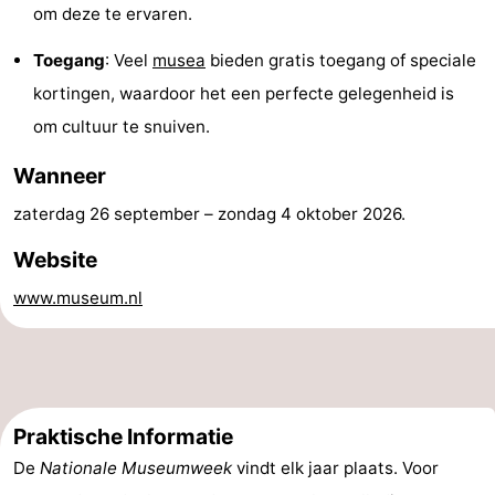
om deze te ervaren.
&
Natuur
Toegang
: Veel
musea
bieden gratis toegang of speciale
Steden
Rondleidingen
kortingen, waardoor het een perfecte gelegenheid is
om cultuur te snuiven.
Sporten
Wanneer
-
zaterdag 26 september
–
zondag 4 oktober 2026
.
Zwembaden
-
Website
Fietsen
-
www.museum.nl
Wandelen
-
Paardrijden
-
Golfbanen
Eten
Praktische Informatie
De
Nationale Museumweek
vindt elk jaar plaats. Voor
en
Ringrijden