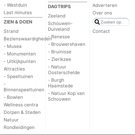
- Westduin
Adverteren
DAGTRIPS
bos
Middelburg
Zeeuws-
Last minutes
Over ons
Zeeland
ZIEN & DOEN
Schouwen-
Vlaanderen
-
Duiveland
Strand
Contact
- Renesse
Nieuwvliet
-
Bezienswaardigheden
- Brouwershaven
- Musea
- Bruinisse
Sluis
-
- Monumenten
- Zierikzee
- Uitkijkpunten
Cadzand
-
- Natuur
Attracties
Oosterschelde
- Speeltuinen
Natuur
Weer
- Burgh
-
Haamstede
Binnenspeeltuinen
Het
Contact
- Natuur Kop van
- Bowlen
Schouwen
Wellness centra
Zwin
Dorpen & Steden
Natuur
Rondleidingen