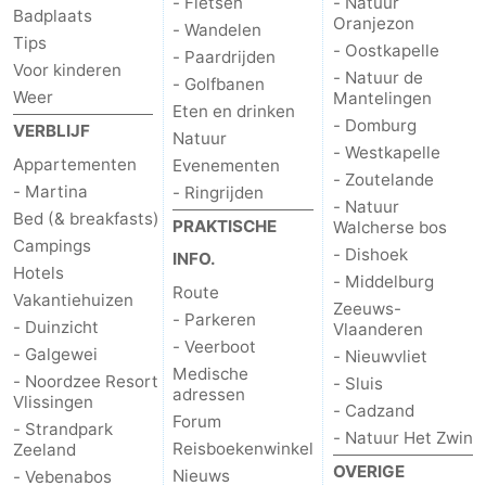
- Fietsen
- Natuur
Badplaats
Oranjezon
- Wandelen
Kop
-
Tips
- Oostkapelle
- Paardrijden
Voor kinderen
- Natuur de
- Golfbanen
van
Veere
-
Weer
Mantelingen
Eten en drinken
- Domburg
VERBLIJF
Schouwen
Natuur
-
Natuur
- Westkapelle
Appartementen
Evenementen
- Zoutelande
Oranjezon
Oostkapelle
-
- Martina
- Ringrijden
- Natuur
Bed (& breakfasts)
PRAKTISCHE
Walcherse bos
Natuur
-
Campings
- Dishoek
INFO.
Hotels
- Middelburg
de
Domburg
-
Route
Vakantiehuizen
Zeeuws-
- Parkeren
- Duinzicht
Vlaanderen
Mantelingen
Westkapelle
-
- Veerboot
- Galgewei
- Nieuwvliet
Medische
Zoutelande
-
- Noordzee Resort
- Sluis
adressen
Vlissingen
- Cadzand
Forum
Natuur
-
- Strandpark
- Natuur Het Zwin
Reisboekenwinkel
Zeeland
OVERIGE
Nieuws
- Vebenabos
Walcherse
Dishoek
-