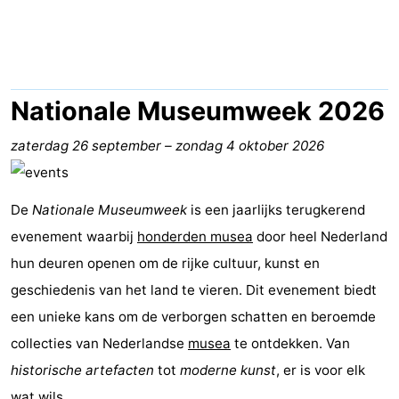
Vakantiehuizen
-
Duinzicht
-
Nationale Museumweek 2026
Galgewei
-
zaterdag 26 september
–
zondag 4 oktober 2026
Noordzee
-
De
Nationale Museumweek
is een jaarlijks terugkerend
Resort
Strandpark
-
evenement waarbij
honderden musea
door heel Nederland
Vlissingen
Zeeland
Vebenabos
-
hun deuren openen om de rijke cultuur, kunst en
geschiedenis van het land te vieren. Dit evenement biedt
Westduin
Last
een unieke kans om de verborgen schatten en beroemde
minutes
Strand
collecties van Nederlandse
musea
te ontdekken. Van
historische artefacten
tot
moderne kunst
, er is voor elk
Zien
wat wils.