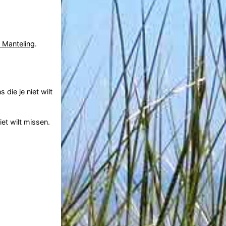
 Manteling
.
die je niet wilt
et wilt missen.