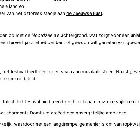
 hele land en
er van het pittoresk stadje aan
de Zeeuwse kust
.
reden op met de
Noordzee
als achtergrond, wat zorgt voor een unie
 een fervent jazzliefhebber bent of gewoon wilt genieten van goede
, het festival biedt een breed scala aan muzikale stijlen. Naast ge
opkomend talent.
ent, het festival biedt een breed scala aan muzikale stijlen en ac
 het charmante
Domburg
creëert een onvergetelijke ambiance.
nkelijk, waardoor het een laagdrempelige manier is om van topkwalit