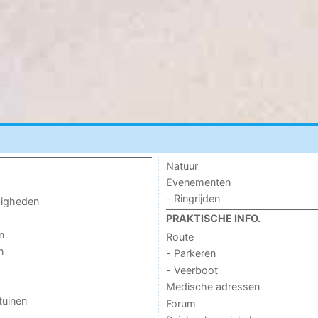
Natuur
Evenementen
- Ringrijden
digheden
PRAKTISCHE INFO.
n
Route
n
- Parkeren
- Veerboot
Medische adressen
tuinen
Forum