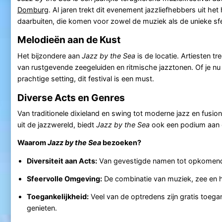
Domburg
. Al jaren trekt dit evenement jazzliefhebbers uit het
daarbuiten, die komen voor zowel de muziek als de unieke sfe
Melodieën aan de Kust
Het bijzondere aan
Jazz by the Sea
is de locatie. Artiesten t
van rustgevende zeegeluiden en ritmische jazztonen. Of je nu
prachtige setting, dit festival is een must.
Diverse Acts en Genres
Van traditionele dixieland en swing tot moderne jazz en fusion
uit de jazzwereld, biedt
Jazz by the Sea
ook een podium aan 
Waarom
Jazz by the Sea
bezoeken?
Diversiteit aan Acts:
Van gevestigde namen tot opkomend tal
Sfeervolle Omgeving:
De combinatie van muziek, zee en
Toegankelijkheid:
Veel van de optredens zijn gratis toega
genieten.