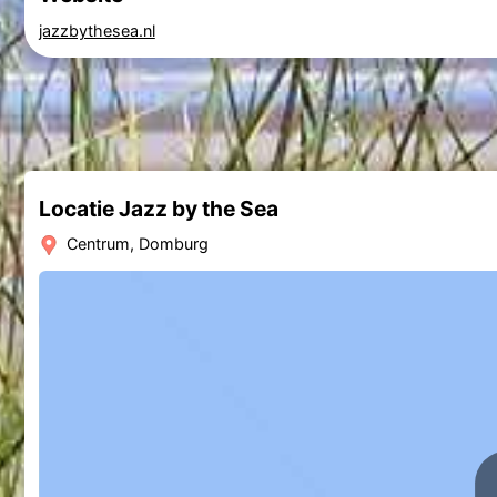
jazzbythesea.nl
Locatie Jazz by the Sea
Centrum, Domburg